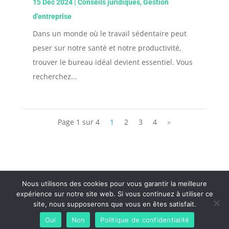
15 Déc 2024
|
Conseils juridiques
,
Gestion
d'entreprise
Dans un monde où le travail sédentaire peut
peser sur notre santé et notre productivité,
trouver le bureau idéal devient essentiel. Vous
recherchez...
Page 1 sur 4
1
2
3
4
»
Nous utilisons des cookies pour vous garantir la meilleure
expérience sur notre site web. Si vous continuez à utiliser ce
Tous droit réservés - Easy engtreprise |
Mentions
site, nous supposerons que vous en êtes satisfait.
légales
-
Politique de confidentialité
-
Plan du site
-
Oui
Non
Politique de confidentialité
Contact