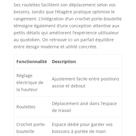
SOUDURE - Le
Ses roulettes facilitent son déplacement selon vos
panneau de contrôle
besoins, tandis que l’étagère pratique optimise le
convivial avec fonction
rangement. L’intégration d’un crochet porte-bouteille
mémoire vous permet
témoigne également d’une conception attentive aux
d'ajuster et de
sauvegarder
petits détails qui améliorent l’expérience utilisateur
facilement vos
au quotidien. On retrouve ici un parfait équilibre
réglages de hauteur
entre design moderne et utilité concrète.
préférés. D'une simple
pression sur un
Fonctionnalité
Description
bouton, vous pouvez
passer sans effort
Réglage
d'une hauteur à une
Ajustement facile entre positions
électrique de
autre, garantissant
assise et debout
la hauteur
une transition fluide
entre les positions
assise et debout.
Déplacement aisé dans l’espace
Roulettes
FONCTIONNEMENT
de travail
SILENCIEUX - Profitez
d'un environnement
Crochet porte-
Espace dédié pour garder vos
de travail calme et
bouteille
boissons à portée de main
sans distractions grâce