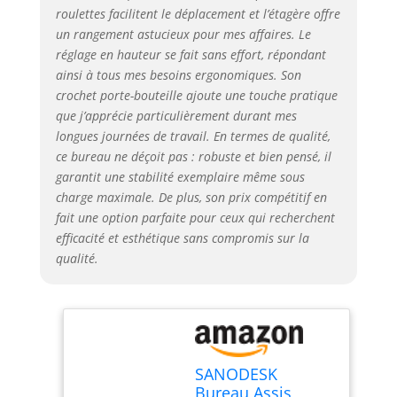
solide et une capacité
roulettes facilitent le déplacement et l’étagère offre
de charge de 60 kg, ce
un rangement astucieux pour mes affaires. Le
bureau offre stabilité
réglage en hauteur se fait sans effort, répondant
et durabilité pour tous
ainsi à tous mes besoins ergonomiques. Son
vos essentiels de
travail. Vous pouvez
crochet porte-bouteille ajoute une touche pratique
compter sur lui pour
que j’apprécie particulièrement durant mes
supporter votre
longues journées de travail. En termes de qualité,
équipement et fournir
ce bureau ne déçoit pas : robuste et bien pensé, il
un espace de travail
garantit une stabilité exemplaire même sous
fiable pendant des
charge maximale. De plus, son prix compétitif en
années. COMMANDE
fait une option parfaite pour ceux qui recherchent
MÉMOIRE SANS
efficacité et esthétique sans compromis sur la
SOUDURE - Le
qualité.
panneau de contrôle
convivial avec fonction
mémoire vous permet
d'ajuster et de
sauvegarder
facilement vos
SANODESK
réglages de hauteur
Bureau Assis
préférés. D'une simple