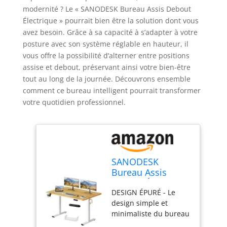
modernité ? Le « SANODESK Bureau Assis Debout
Électrique » pourrait bien être la solution dont vous
avez besoin. Grâce à sa capacité à s’adapter à votre
posture avec son système réglable en hauteur, il
vous offre la possibilité d’alterner entre positions
assise et debout, préservant ainsi votre bien-être
tout au long de la journée. Découvrons ensemble
comment ce bureau intelligent pourrait transformer
votre quotidien professionnel.
SANODESK
Bureau Assis
Debout Électrique
DESIGN ÉPURÉ - Le
140 x 60cm,
design simple et
Bureau Debout
minimaliste du bureau
Réglable en
ajoute une touche
Hauteur avec