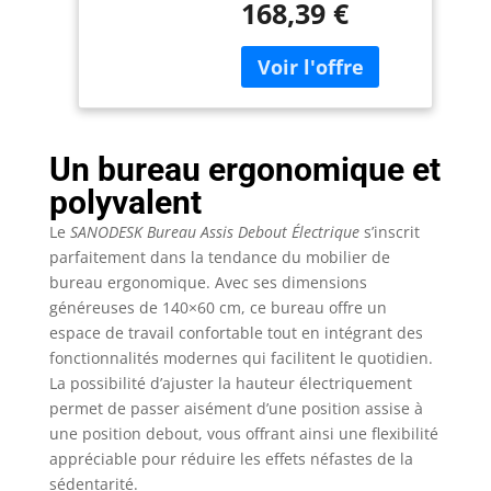
168,39 €
d'élégance à tout
Crochet/Porte-
espace de travail. Le
Bouteille Fonction
vaste plateau de
Mémoire,
bureau offre
Fonction de
amplement d'espace
Rappel de
pour vos essentiels de
Sédentarité,
travail, tandis que les
Blanc+Érable
Un bureau ergonomique et
lignes épurées et la
polyvalent
surface lisse créent
une atmosphère
Le
SANODESK Bureau Assis Debout Électrique
s’inscrit
moderne et
parfaitement dans la tendance du mobilier de
professionnelle.
bureau ergonomique. Avec ses dimensions
HAUTEUR RÉGLABLE
généreuses de 140×60 cm, ce bureau offre un
POUR LA
espace de travail confortable tout en intégrant des
POLYVALENCE -
fonctionnalités modernes qui facilitent le quotidien.
Personnalisez votre
La possibilité d’ajuster la hauteur électriquement
position de travail ou
de repos avec la
permet de passer aisément d’une position assise à
hauteur réglable allant
une position debout, vous offrant ainsi une flexibilité
de 73CM à 118CM.
appréciable pour réduire les effets néfastes de la
Que vous préfériez
sédentarité.