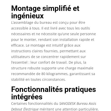
travailler debout ou
Montage simplifié et
assis, ce bureau
s'adapte à vos besoins,
ingénieux
favorisant le confort et
L’assemblage du bureau est conçu pour être
la productivité tout au
long de la journée.
accessible à tous. Il est livré avec tous les outils
SOLIDE ET FIABLE -
nécessaires et ne nécessite qu’une seule personne
Avec sa construction
pour le monter, rendant son installation rapide et
solide et une capacité
efficace. Le montage est intuitif grâce aux
de charge de 60 kg, ce
instructions claires fournies, permettant aux
bureau offre stabilité
utilisateurs de se concentrer rapidement sur
et durabilité pour tous
l’essentiel : leur confort de travail. De plus, la
vos essentiels de
structure robuste supporte une charge maximale
travail. Vous pouvez
recommandée de 80 kilogrammes, garantissant sa
compter sur lui pour
stabilité en toutes circonstances.
supporter votre
équipement et fournir
Fonctionnalités pratiques
un espace de travail
intégrées
fiable pendant des
années. COMMANDE
Certaines fonctionnalités du
SANODESK Bureau Assis
MÉMOIRE SANS
Debout Électrique
méritent une attention particulière.