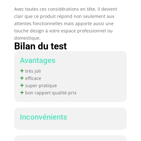
fait de notre mission
Avec toutes ces considérations en tête, il devient
de développer des
bureaux innovants qui
clair que ce produit répond non seulement aux
privilégient la santé et
attentes fonctionnelles mais apporte aussi une
le confort. Nous
touche design à votre espace professionnel ou
offrons également un
domestique.
service en ligne 24
Bilan du test
heures sur 24. Si vous
avez des questions ou
Avantages
des problèmes de
garantie pendant
très joli
l'assemblage et
efficace
l'utilisation, n'hésitez
super pratique
pas à nous contacter à
bon rapport qualité-prix
tout moment.
Inconvénients