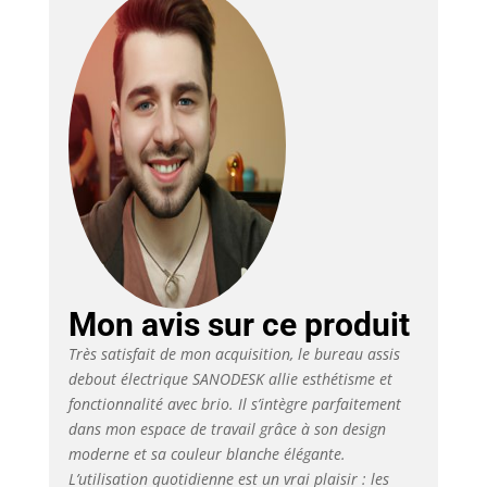
surface lisse créent
une atmosphère
moderne et
professionnelle.
HAUTEUR RÉGLABLE
POUR LA
POLYVALENCE -
Personnalisez votre
position de travail ou
de repos avec la
hauteur réglable allant
de 73CM à 118CM.
Que vous préfériez
travailler debout ou
Mon avis sur ce produit
assis, ce bureau
s'adapte à vos besoins,
Très satisfait de mon acquisition, le bureau assis
favorisant le confort et
debout électrique SANODESK allie esthétisme et
la productivité tout au
fonctionnalité avec brio. Il s’intègre parfaitement
long de la journée.
dans mon espace de travail grâce à son design
SOLIDE ET FIABLE -
moderne et sa couleur blanche élégante.
Avec sa construction
L’utilisation quotidienne est un vrai plaisir : les