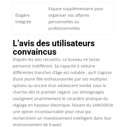
au moteur ultra-
Espace supplémentaire pour
silencieux
Étagère
organiser vos affaires
fonctionnant à moins
intégrée
personnelles ou
de 50 dB. Dites adieu
aux distractions
professionnelles
bruyantes et
concentrez-vous sur
L’avis des utilisateurs
vos tâches sans être
convaincus
dérangé. INNOVER
POUR LA SANTE AU
D’après les avis recueillis, ce bureau ne laisse
BUREAU : Chez
personne indifférent. Sa capacité à séduire
SANODESK, nous
différentes tranches d’âge est notable : qu’il s’agisse
croyons que votre
d’une jeune fille enthousiasmée par ses multiples
santé ne doit jamais
options ou encore d’un adolescent tombé sous le
être mise en jeu au
charme dès le premier regard. Les témoignages
nom du travail,
soulignent unanimement le caractère pratique du
d'autant plus que
réglage en hauteur électrique, faisant du SANODESK
nous passons environ
un tiers de notre vie à
une option incontournable pour ceux qui
travailler. C'est
recherchent un investissement intelligent dans leur
pourquoi nous avons
environnement de travail.