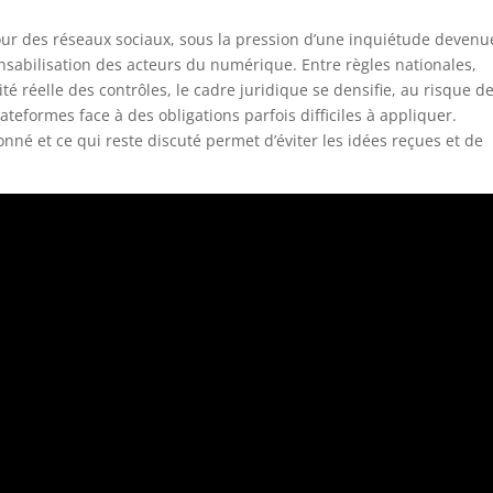
our des réseaux sociaux, sous la pression d’une inquiétude devenu
onsabilisation des acteurs du numérique. Entre règles nationales,
té réelle des contrôles, le cadre juridique se densifie, au risque d
lateformes face à des obligations parfois difficiles à appliquer.
nné et ce qui reste discuté permet d’éviter les idées reçues et de