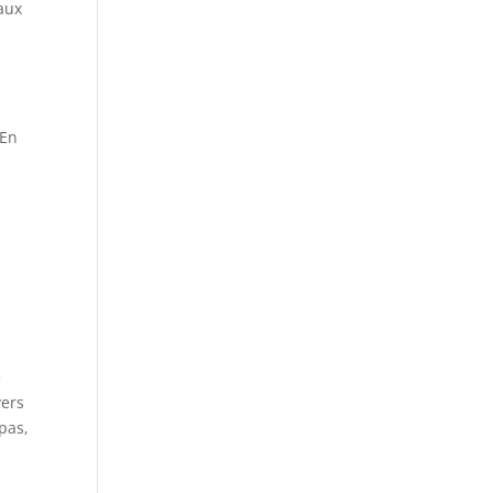
eaux
 En
e
vers
pas,