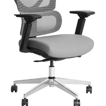
libre cours à votre
créativité grâce à une
large gamme de modèles
artistiques. Grâce à un
écran couleur LCD de 3,7
cm, à un bac papier
arrière de 100 feuilles, à
l’impression photo sans
marge (jusqu’à 10 × 15
cm) ainsi qu’à des
vitesses d’impression
pouvant atteindre 10
pages par minute*, vous
pouvez effectuer
rapidement plusieurs
tâches en toute
simplicité. * Voir
epson.fr/ecotankfootnot
es