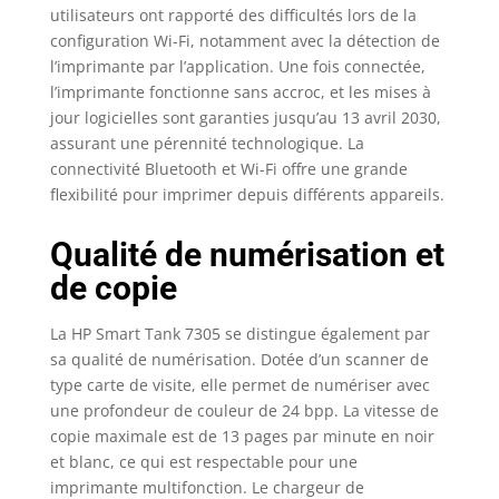
bouteille d’encre HP 31
utilisateurs ont rapporté des difficultés lors de la
cyan 70 ml (1VU26AE),
configuration Wi-Fi, notamment avec la détection de
bouteille d’encre HP 31
l’imprimante par l’application. Une fois connectée,
magenta 70 ml
l’imprimante fonctionne sans accroc, et les mises à
(1VU27AE), bouteille
jour logicielles sont garanties jusqu’au 13 avril 2030,
d’encre HP 31 jaune 70
assurant une pérennité technologique. La
ml (1VU28AE), bouteille
connectivité Bluetooth et Wi-Fi offre une grande
d’encre HP 32XL noire
135 ml (1VV24AE), tête
flexibilité pour imprimer depuis différents appareils.
d’impression HP noire
(6ZA17AE)
Qualité de numérisation et
de copie
La HP Smart Tank 7305 se distingue également par
sa qualité de numérisation. Dotée d’un scanner de
type carte de visite, elle permet de numériser avec
une profondeur de couleur de 24 bpp. La vitesse de
copie maximale est de 13 pages par minute en noir
et blanc, ce qui est respectable pour une
imprimante multifonction. Le chargeur de