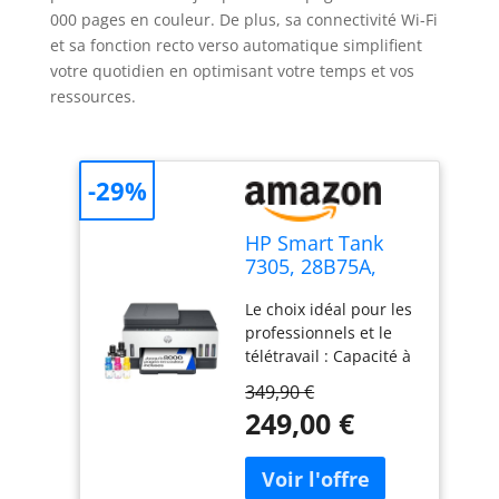
000 pages en couleur. De plus, sa connectivité Wi-Fi
et sa fonction recto verso automatique simplifient
votre quotidien en optimisant votre temps et vos
ressources.
-29%
HP Smart Tank
7305, 28B75A,
Imprimante
Le choix idéal pour les
Multifonction
professionnels et le
Couleur, Réservoir
télétravail : Capacité à
d'encre à Haut
imprimer de gros
Volume
349,90 €
volumes, chargeur
d'impression,
249,00 €
automatique de
Jusqu'à 12000
documents,
Pages en Noir et
numérisation et
8000 Pages en
impression à grande