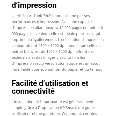
d’impression
et copiez depuis votre
smartphone avec
l’application HP Smart
La HP Smart Tank 7305 impressionne par ses
Connectivité totale :
performances d’impression. Avec une capacité
smartphone, tablette,
d’impression allant jusqu’à 12 000 pages en noir et 8
Wifi, Ethernet, USB,
000 pages en couleur, elle est idéale pour ceux qui
Google Drive, Dropbox
impriment régulièrement. La résolution d’impression
Enchaînez les
couleur atteint 4800 x 1200 dpi, tandis que celle en
documents de
noir et blanc est de 1200 x 1200 dpi, offrant des
plusieurs pages avec
textes nets et des images vives. La fonction
l'impression recto-
verso automatique
d’impression recto-verso automatique est un atout
Bénéficiez de
indéniable pour économiser du papier et du temps.
connexions plus
rapides, plus fiables
Facilité d’utilisation et
avec le Wi-Fi double
connectivité
bande Cette
imprimante est
compatible avec les
L’installation de l’imprimante est généralement
consommables
simple grâce à l’application HP Smart, qui guide
d’origine HP suivants :
l’utilisateur étape par étape. Cependant, certains