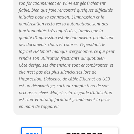
Connectivité totale :
son fonctionnement en Wi-Fi est généralement
smartphone, tablette,
fiable, bien que j’aie rencontré quelques difficultés
Wifi, Ethernet, USB,
initiales pour la connexion. L’impression et la
Google Drive, Dropbox
numérisation recto verso automatique sont des
Enchaînez les
fonctionnalités très appréciées, tandis que la
documents de
qualité d’impression est de bon niveau, produisant
plusieurs pages avec
des documents clairs et colorés. Cependant, le
l'impression recto-
logiciel HP Smart manque d’ergonomie, ce qui peut
verso automatique
rendre son utilisation frustrante au quotidien.
Bénéficiez de
connexions plus
Côté design, ses dimensions sont encombrantes, et
rapides, plus fiables
elle n’est pas des plus silencieuses lors de
avec le Wi-Fi double
l’impression. L’absence de câble Ethernet ou USB
bande Cette
est un désavantage, surtout compte tenu de son
imprimante est
prix assez élevé. Malgré cela, le guide d’utilisation
compatible avec les
est clair et intuitif, facilitant grandement la prise
consommables
en main de l’appareil.
d’origine HP suivants :
bouteille d’encre HP 31
cyan 70 ml (1VU26AE),
bouteille d’encre HP 31
magenta 70 ml