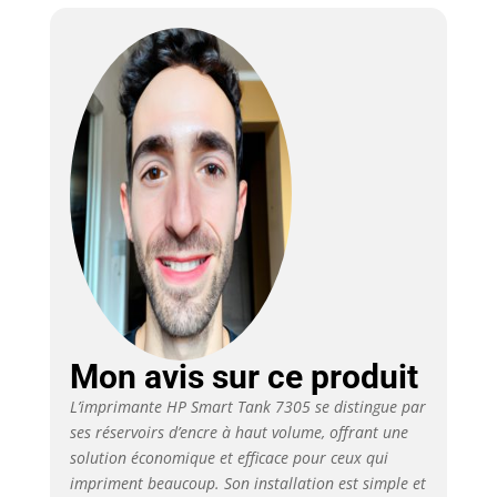
l'impression de gros
volumes à la maison
ou au bureau avec
jusqu'à 3 ans de
cartouches d'encre
inclus dans la boîte
Recharge simple et
sans éclaboussures :
Le système unique de
réservoir d’encre de
HP vous offre un
rechargement facile,
pratique et propre
avec des flacons
refermables Boostez
votre productivité avec
Mon avis sur ce produit
HP Smart App :
L’imprimante HP Smart Tank 7305 se distingue par
Imprimez, numérisez
ses réservoirs d’encre à haut volume, offrant une
et copiez depuis votre
solution économique et efficace pour ceux qui
smartphone avec
l’application HP Smart
impriment beaucoup. Son installation est simple et