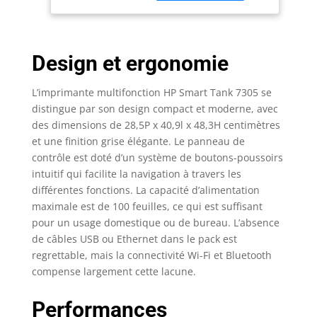
Couleur, Recto
vitesse, qualité
Verso
exceptionnelle
Automatique, Wi-
Économisez sur
FI, Grise
Design et ergonomie
l'impression de gros
volumes à la maison
ou au bureau avec
L’imprimante multifonction HP Smart Tank 7305 se
jusqu'à 3 ans de
distingue par son design compact et moderne, avec
cartouches d'encre
des dimensions de 28,5P x 40,9l x 48,3H centimètres
inclus dans la boîte
et une finition grise élégante. Le panneau de
Recharge simple et
contrôle est doté d’un système de boutons-poussoirs
sans éclaboussures :
intuitif qui facilite la navigation à travers les
Le système unique de
différentes fonctions. La capacité d’alimentation
réservoir d’encre de
maximale est de 100 feuilles, ce qui est suffisant
HP vous offre un
rechargement facile,
pour un usage domestique ou de bureau. L’absence
pratique et propre
de câbles USB ou Ethernet dans le pack est
avec des flacons
regrettable, mais la connectivité Wi-Fi et Bluetooth
refermables Boostez
compense largement cette lacune.
votre productivité avec
HP Smart App :
Performances
Imprimez, numérisez