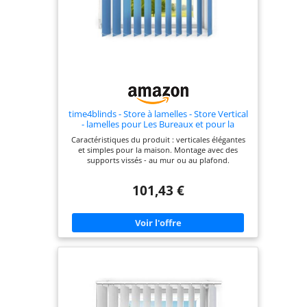
time4blinds - Store à lamelles - Store Vertical
- lamelles pour Les Bureaux et pour la
Maison et l'appartement - 120x245 cm - Bleu
Caractéristiques du produit : verticales élégantes
Azur
et simples pour la maison. Montage avec des
supports vissés - au mur ou au plafond.
commande - les lamelles sortent vers la droite, le
bourrelet de commande se trouve à gauche (il est
101,43 €
possible de tourner la gouttière avant le montage
pour choisir le sens de sortie des lamelles).
Construction robuste. La couleur de la gouttière
et des pièces en plastique est disponible en blanc.
Système de cordon et de perles confortable,
pratique et facile à utiliser Des utilisations
supplémentaires, comme le recouvrement de
surfaces plus importantes, par exemple des parois
vitrées, servent même à diviser des pièces ou
même à séparer des postes de travail. Pour
chaque store vénitien commandé, 2 types de kits
de montage sont inclus dans le prix : Montage au