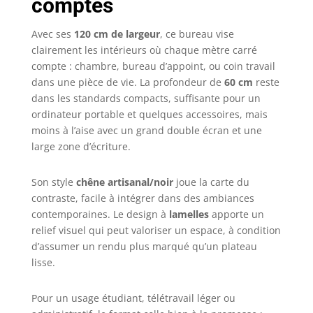
comptés
Moulures - MDF
Dimensions L/H/P
: 120x78x60cm
Avec ses
120 cm de largeur
, ce bureau vise
Finition moderne
clairement les intérieurs où chaque mètre carré
et intéressante
compte : chambre, bureau d’appoint, ou coin travail
des couleurs de la
dans une pièce de vie. La profondeur de
60 cm
reste
collection MALI -
dans les standards compacts, suffisante pour un
combinaison de
ordinateur portable et quelques accessoires, mais
chêne Artisan
moins à l’aise avec un grand double écran et une
avec du noir et
large zone d’écriture.
des lamelles MDF
Complément
parfait à la
Son style
chêne artisanal/noir
joue la carte du
collection MALI
contraste, facile à intégrer dans des ambiances
contemporaines. Le design à
lamelles
apporte un
relief visuel qui peut valoriser un espace, à condition
d’assumer un rendu plus marqué qu’un plateau
lisse.
Pour un usage étudiant, télétravail léger ou