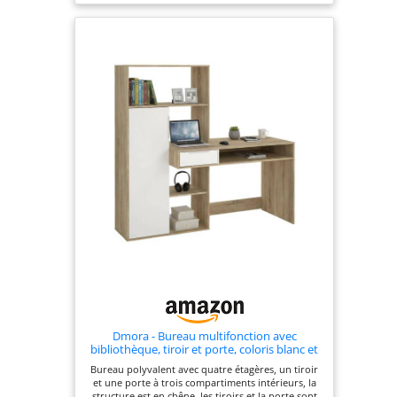
pratique et facile à utiliser Des utilisations
supplémentaires, comme le recouvrement de
surfaces plus importantes, par exemple des parois
vitrées, servent même à diviser des pièces ou
même à séparer des postes de travail. Pour
chaque store vénitien commandé, 2 types de kits
de montage sont inclus dans le prix : Montage au
plafond et montage mural Si vous montez le
vertical sur un plafond en plaques de plâtre
suspendu, nous fournissons des supports de
montage spéciaux. Veuillez nous en informer dans
votre message.
Dmora - Bureau multifonction avec
bibliothèque, tiroir et porte, coloris blanc et
chêne, 162 x 155 x 60 cm
Bureau polyvalent avec quatre étagères, un tiroir
et une porte à trois compartiments intérieurs, la
structure est en chêne, les tiroirs et la porte sont