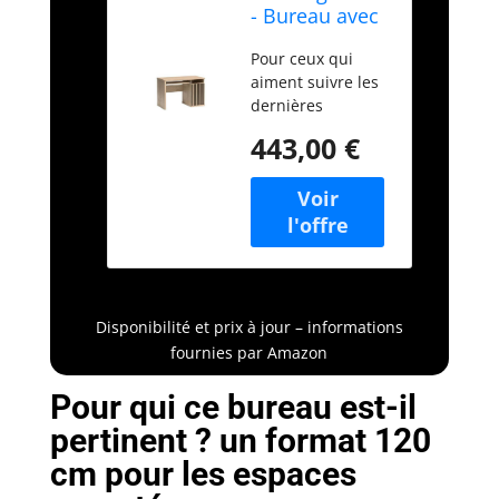
- Bureau avec
lamelles Mali
Pour ceux qui
Grande Table
aiment suivre les
de Bureau
dernières
tendances, mais
443,00 €
qui se laissent
guider par des
solutions
modernes et
fonctionnelles.
Panneau -
panneau de
meuble laminé
Disponibilité et prix à jour – informations
Panneau de
fournies par Amazon
meuble stratifié
Chant - placage
Pour qui ce bureau est-il
ABS Panneau
pertinent ? un format 120
arrière de
l'armoire -
cm pour les espaces
Panneau HDF