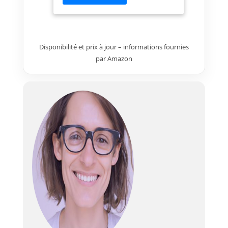
Chant - placage ABS Panneau
arrière de l'armoire - Panneau
HDF Moulures - MDF
Dimensions L/H/P :
Disponibilité et prix à jour – informations fournies
120x78x60cm Finition moderne
par Amazon
et intéressante des couleurs de
la collection MALI - combinaison
de chêne Artisan avec du noir et
des lamelles MDF Complément
parfait à la collection MALI