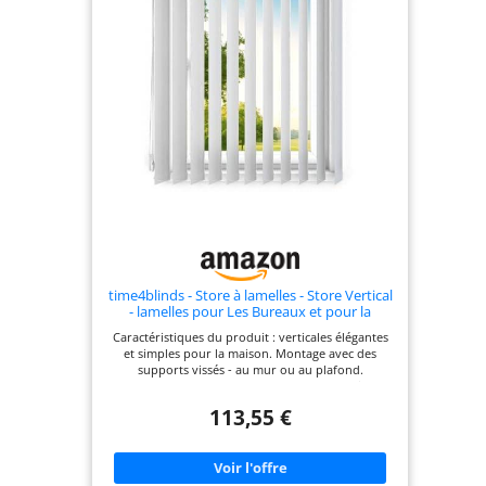
plafond et montage mural Si vous montez le
vertical sur un plafond en plaques de plâtre
suspendu, nous fournissons des supports de
montage spéciaux. Veuillez nous en informer dans
votre message.
time4blinds - Store à lamelles - Store Vertical
- lamelles pour Les Bureaux et pour la
Maison et l'appartement - 130x270 cm - Gris-
Caractéristiques du produit : verticales élégantes
Beige
et simples pour la maison. Montage avec des
supports vissés - au mur ou au plafond.
commande - les lamelles sortent vers la droite, le
bourrelet de commande se trouve à gauche (il est
113,55 €
possible de tourner la gouttière avant le montage
pour choisir le sens de sortie des lamelles).
Construction robuste. La couleur de la gouttière
et des pièces en plastique est disponible en blanc.
Système de cordon et de perles confortable,