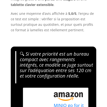
tablette clavier extensible
.
Avec une moyenne d’avis affichée à
5,0/5
, l’enjeu de
ce test est simple : vérifier si la proposition est
surtout pratique au quotidien, et pour quels profils
ce format à lamelles est réellement pertinent.
🔍
Si votre priorité est un bureau
compact avec rangements
intégrés, ce modèle se juge surtout
sur l’adéquation entre ses 120 cm
et votre configuration réelle.
MINIO go for it