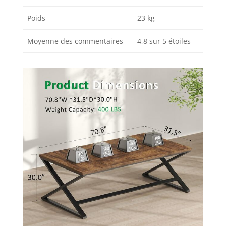
Assemblage facile :
chaque pièce est
Poids
23 kg
étiquetée, le matériel,
les outils et les
Moyenne des commentaires
4,8 sur 5 étoiles
instructions claires
sont inclus dans le
colis pour un
assemblage facile. Si
vous avez des
questions ou des
préoccupations
concernant notre
bureau d'ordinateur,
n'hésitez pas à nous
contacter et notre
équipe de service
client amical sera
toujours là pour vous.
En outre, nous offrons
un service client
professionnel 24