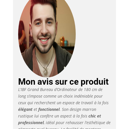
ouvert en dessous
peut accueillir le
boîtier principal. Que
ce soit pour les tâches
de bureau, les études,
l'écriture ou les jeux, il
répond à différents
besoins, améliorant
l'efficacité et le confort
du travail. 【Robuste
et durable】 Le grand
bureau d'ordinateur
est fabriqué en bois
d'ingénierie marron
Mon avis sur ce produit
rustique de qualité et
L’IBF Grand Bureau d’Ordinateur de 180 cm de
avec des pieds solides
long s’impose comme un choix indéniable pour
en métal noir. Nous
ceux qui recherchent un espace de travail à la fois
garantissons la
stabilité et la
élégant
et
fonctionnel
. Son design marron
durabilité du grand
rustique lui confère un aspect à la fois
chic et
bureau de direction,
professionnel
, idéal pour rehausser l’esthétique de
permettant au grand