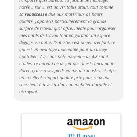
n’importe quel bureau. La facilité de montage,
bureau d'écriture
notée 5 sur 5, est un véritable atout, tout comme
d'être utilisé pendant
sa
robustesse
due aux matériaux de haute
une longue période
qualité. J’apprécie particulièrement la grande
sans compromettre
surface de travail qu’il offre, idéale pour organiser
son aspect élégant.
mes outils de travail tout en gardant un espace
Construction robuste
dégagé. En outre, l’entretien est un jeu d’enfant, ce
et scientifique pouvant
qui est un avantage indéniable pour un usage
supporter jusqu'à 181
kg. 【Bureau de
quotidien. Avec une note moyenne de 4,8 sur 5
grande taille】80 cm P
étoiles, ce bureau ne déçoit pas. Il est conçu pour
x 180 cm L x 76 cm H,
durer, grâce à ses pieds en métal robustes, et offre
poids de 23,6 kg,
un excellent rapport qualité-prix pour ceux qui
capacité de 181,4 kg.
cherchent à investir dans un mobilier durable et
Cette table
attrayant.
d'ordinateur de 177,8
cm de long offre une
énorme quantité
d'espace pour deux
écrans, imprimante
comme bureau de
direction ou table de
IBF Bureau