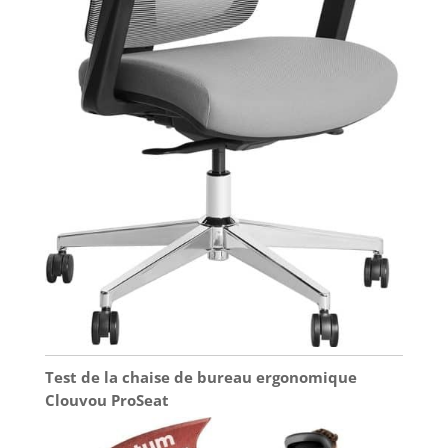
En outre, nous offrons
un service client
professionnel 24
heures sur 24, une
politique de retour
gratuit de 30 jours et
une garantie de
qualité de 12 mois
pour ce bureau
d'ordinateur spacieux
extra long conçu pour
deux moniteurs.
Test de la chaise de bureau ergonomique
Clouvou ProSeat