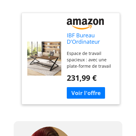
IBF Bureau
D'Ordinateur
Grand Bois Métal
Espace de travail
Professionnel
spacieux : avec une
180Cm Brun
plate-forme de travail
Rustique
de 177,8 cm de large,
231,99 €
ce grand bureau
industriel vous offre
suffisamment d'espace
pour accueillir
plusieurs écrans,
ordinateurs portables
ou autres appareils de
travail. Un grand
espace de rangement