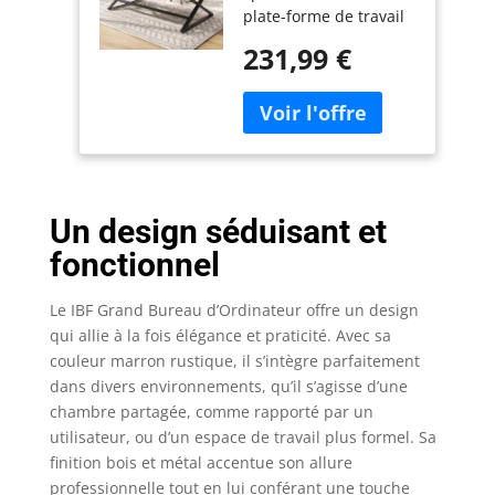
plate-forme de travail
Rustique
de 177,8 cm de large,
231,99 €
ce grand bureau
industriel vous offre
suffisamment d'espace
pour accueillir
plusieurs écrans,
ordinateurs portables
ou autres appareils de
Un design séduisant et
travail. Un grand
espace de rangement
fonctionnel
ouvert en dessous
peut accueillir le
Le IBF Grand Bureau d’Ordinateur offre un design
boîtier principal. Que
qui allie à la fois élégance et praticité. Avec sa
ce soit pour les tâches
couleur marron rustique, il s’intègre parfaitement
de bureau, les études,
dans divers environnements, qu’il s’agisse d’une
l'écriture ou les jeux, il
répond à différents
chambre partagée, comme rapporté par un
besoins, améliorant
utilisateur, ou d’un espace de travail plus formel. Sa
l'efficacité et le confort
finition bois et métal accentue son allure
du travail. 【Robuste
professionnelle tout en lui conférant une touche