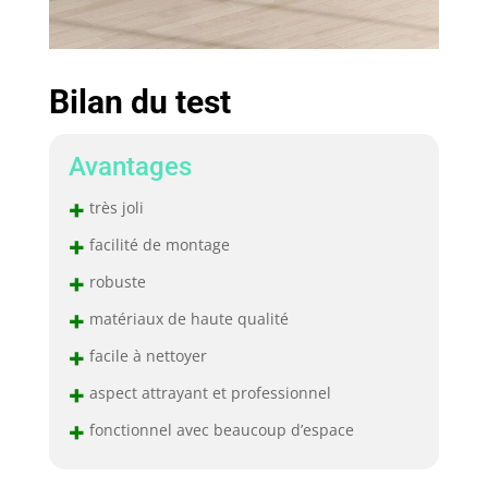
heures sur 24, une
politique de retour
gratuit de 30 jours et
une garantie de
qualité de 12 mois
Bilan du test
pour ce bureau
d'ordinateur spacieux
extra long conçu pour
Avantages
deux moniteurs.
+
très joli
+
facilité de montage
+
robuste
+
matériaux de haute qualité
+
facile à nettoyer
+
aspect attrayant et professionnel
+
fonctionnel avec beaucoup d’espace