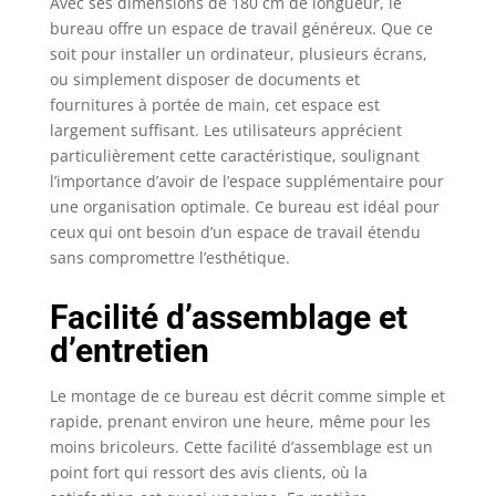
grande taille】80 cm P
Avec ses dimensions de 180 cm de longueur, le
x 180 cm L x 76 cm H,
bureau offre un espace de travail généreux. Que ce
poids de 23,6 kg,
soit pour installer un ordinateur, plusieurs écrans,
capacité de 181,4 kg.
ou simplement disposer de documents et
Cette table
fournitures à portée de main, cet espace est
d'ordinateur de 177,8
largement suffisant. Les utilisateurs apprécient
cm de long offre une
particulièrement cette caractéristique, soulignant
énorme quantité
l’importance d’avoir de l’espace supplémentaire pour
d'espace pour deux
une organisation optimale. Ce bureau est idéal pour
écrans, imprimante
ceux qui ont besoin d’un espace de travail étendu
comme bureau de
direction ou table de
sans compromettre l’esthétique.
jeu, ce qui en fait un
excellent choix pour le
Facilité d’assemblage et
bureau à domicile, y
d’entretien
compris l'écriture, les
jeux et les études. En
outre, le bureau de
Le montage de ce bureau est décrit comme simple et
table extra large peut
rapide, prenant environ une heure, même pour les
être utilisé comme
moins bricoleurs. Cette facilité d’assemblage est un
table de conférence ou
point fort qui ressort des avis clients, où la
comme grand poste de