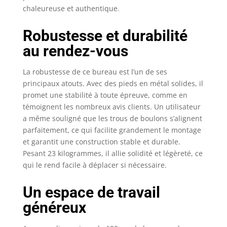
et durable】 Le grand
chaleureuse et authentique.
bureau d'ordinateur
est fabriqué en bois
Robustesse et durabilité
d'ingénierie marron
rustique de qualité et
au rendez-vous
avec des pieds solides
en métal noir. Nous
La robustesse de ce bureau est l’un de ses
garantissons la
principaux atouts. Avec des pieds en métal solides, il
stabilité et la
promet une stabilité à toute épreuve, comme en
durabilité du grand
témoignent les nombreux avis clients. Un utilisateur
bureau de direction,
a même souligné que les trous de boulons s’alignent
permettant au grand
parfaitement, ce qui facilite grandement le montage
bureau d'écriture
et garantit une construction stable et durable.
d'être utilisé pendant
une longue période
Pesant 23 kilogrammes, il allie solidité et légèreté, ce
sans compromettre
qui le rend facile à déplacer si nécessaire.
son aspect élégant.
Construction robuste
Un espace de travail
et scientifique pouvant
généreux
supporter jusqu'à 181
kg. 【Bureau de