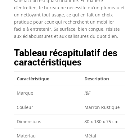
satisfaction est quasi unanime. En matière
travail pour deux
d’entretien, le bureau ne nécessite qu’un plumeau et
personnes. Bureau
un nettoyant tout usage, ce qui en fait un choix
multifonction : grâce à
pratique pour ceux qui recherchent un mobilier
sa taille parfaite et à
facile à entretenir. Sa surface, bien conçue, résiste
son style polyvalent, le
aux éclaboussures et aux salissures du quotidien.
bureau de 177,8 cm de
long peut être utilisé
comme un grand
Tableau récapitulatif des
bureau de travail, un
caractéristiques
bureau de direction ou
un petit bureau de
conférence pour votre
Caractéristique
Description
bureau à domicile. Par
rapport à d'autres
Marque
IBF
bureaux à domicile, ce
long bureau à domicile
Couleur
Marron Rustique
offre un plus grand
espace pour accueillir
Dimensions
80 x 180 x 75 cm
votre ordinateur
portable, PC, clavier et
accessoires de bureau.
Matériau
Métal