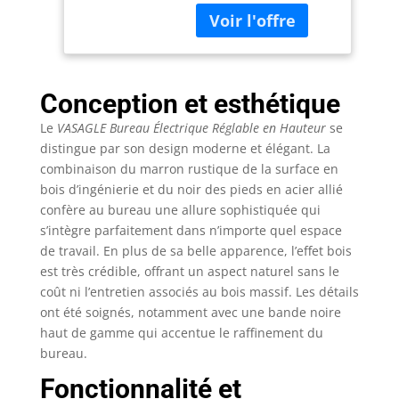
MÉmoire de 4
sonore est très faible
Hauteurs, Marron
pendant le réglage de
Rustique et Noir
la hauteur (< 50 dB).
LSD114X01
Au total, 4 hauteurs
peuvent être
Conception et esthétique
mémorisées en tant
Le
VASAGLE Bureau Électrique Réglable en Hauteur
se
que réglages rapides
[Prise intégrée et
distingue par son design moderne et élégant. La
câblage intégré] : Avec
combinaison du marron rustique de la surface en
2 prises de charge et 2
bois d’ingénierie et du noir des pieds en acier allié
ports USB ; grâce au
confère au bureau une allure sophistiquée qui
câblage intégré, un
s’intègre parfaitement dans n’importe quel espace
seul câble est
de travail. En plus de sa belle apparence, l’effet bois
nécessaire pour
est très crédible, offrant un aspect naturel sans le
brancher le vélo et
coût ni l’entretien associés au bois massif. Les détails
charger le téléphone
ont été soignés, notamment avec une bande noire
portable et d'autres
haut de gamme qui accentue le raffinement du
appareils en même
bureau.
temps [Plateau épissé]
: Les différentes
Fonctionnalité et
couleurs et les