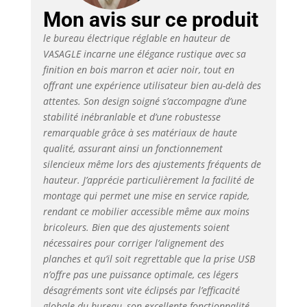
: Les différentes
Mon avis sur ce produit
couleurs et les
proportions de
le bureau électrique réglable en hauteur de
connexion assorties
VASAGLE incarne une élégance rustique avec sa
confèrent à ce support
finition en bois marron et acier noir, tout en
de bureau du style et
offrant une expérience utilisateur bien au-delà des
garantissent une
attentes. Son design soigné s’accompagne d’une
atmosphère de travail
stabilité inébranlable et d’une robustesse
productive [Tiroir et
remarquable grâce à ses matériaux de haute
crochet] : un petit
qualité, assurant ainsi un fonctionnement
tiroir (22,7 x 32,5 x 4
silencieux même lors des ajustements fréquents de
cm) pour les
hauteur. J’apprécie particulièrement la facilité de
fournitures de bureau,
le haut du tiroir pour
montage qui permet une mise en service rapide,
l'ordinateur portable
rendant ce mobilier accessible même aux moins
ou les documents ; le
bricoleurs. Bien que des ajustements soient
crochet sur le côté
nécessaires pour corriger l’alignement des
peut être utilisé pour
planches et qu’il soit regrettable que la prise USB
suspendre des
n’offre pas une puissance optimale, ces légers
écouteurs afin d'en
désagréments sont vite éclipsés par l’efficacité
faciliter l'accès
globale du bureau, son excellente fonctionnalité