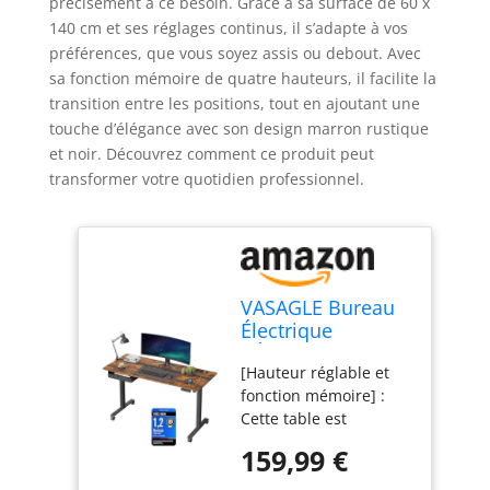
précisément à ce besoin. Grâce à sa surface de 60 x
140 cm et ses réglages continus, il s’adapte à vos
préférences, que vous soyez assis ou debout. Avec
sa fonction mémoire de quatre hauteurs, il facilite la
transition entre les positions, tout en ajoutant une
touche d’élégance avec son design marron rustique
et noir. Découvrez comment ce produit peut
transformer votre quotidien professionnel.
VASAGLE Bureau
Électrique
RÉglable en
[Hauteur réglable et
Hauteur, Bureau
fonction mémoire] :
Assis-debout,
Cette table est
Surface 60 x 140
réglable en continu en
cm, RÉglable en
159,99 €
hauteur entre 72 et
Continu, Fonction
120 cm et son niveau