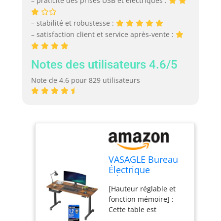
– praticité des prises USB et électriques :
– stabilité et robustesse :
– satisfaction client et service après-vente :
Notes des utilisateurs 4.6/5
Note de 4.6 pour 829 utilisateurs
VASAGLE Bureau
Électrique
RÉglable en
[Hauteur réglable et
Hauteur, Bureau
fonction mémoire] :
Assis-debout,
Cette table est
Surface 60 x 140
réglable en continu en