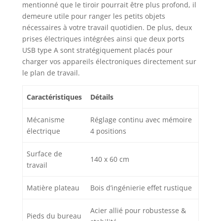
soutien doubles et des
mentionné que le tiroir pourrait être plus profond, il
pieds robustes
demeure utile pour ranger les petits objets
assurent un support
nécessaires à votre travail quotidien. De plus, deux
stable (charge
prises électriques intégrées ainsi que deux ports
maximale de 80 kg) ;
USB type A sont stratégiquement placés pour
les pieds réglables
charger vos appareils électroniques directement sur
peuvent être
le plan de travail.
remplacés par 4
roulettes avec freins,
grâce aux freins, vous
Caractéristiques
Détails
n'avez pas à vous
soucier de la stabilité
Mécanisme
Réglage continu avec mémoire
électrique
4 positions
Surface de
140 x 60 cm
travail
Matière plateau
Bois d’ingénierie effet rustique
Acier allié pour robustesse &
Pieds du bureau