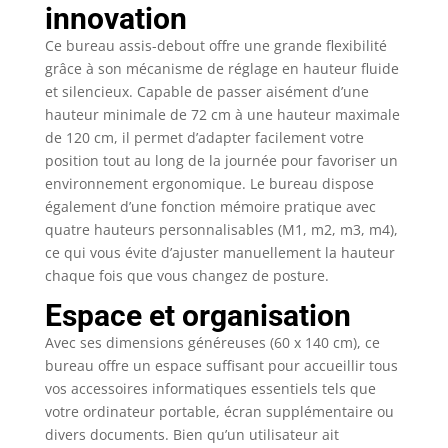
innovation
proportions de
connexion assorties
Ce bureau assis-debout offre une grande flexibilité
confèrent à ce support
grâce à son mécanisme de réglage en hauteur fluide
de bureau du style et
et silencieux. Capable de passer aisément d’une
garantissent une
hauteur minimale de 72 cm à une hauteur maximale
atmosphère de travail
de 120 cm, il permet d’adapter facilement votre
productive [Tiroir et
crochet] : un petit
position tout au long de la journée pour favoriser un
tiroir (22,7 x 32,5 x 4
environnement ergonomique. Le bureau dispose
cm) pour les
également d’une fonction mémoire pratique avec
fournitures de bureau,
quatre hauteurs personnalisables (M1, m2, m3, m4),
le haut du tiroir pour
ce qui vous évite d’ajuster manuellement la hauteur
l'ordinateur portable
chaque fois que vous changez de posture.
ou les documents ; le
crochet sur le côté
Espace et organisation
peut être utilisé pour
Avec ses dimensions généreuses (60 x 140 cm), ce
suspendre des
bureau offre un espace suffisant pour accueillir tous
écouteurs afin d'en
vos accessoires informatiques essentiels tels que
faciliter l'accès
[Robuste et stable] :
votre ordinateur portable, écran supplémentaire ou
Des poutres de
divers documents. Bien qu’un utilisateur ait