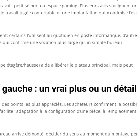
fficacement la pression sur le dos et le cou, de sorte que vous
ravail, petit séjour, ou espace gaming. Plusieurs avis soulignent u
e devez pas trop vous soucier des problèmes de santé
de travail jugée confortable et une implantation qui « optimise l’e
orsque vous travaillez. Le bureau est composé d'un panneau
DF de haute qualité, résistant aux rayures et étanche. Le
ureau d'angle est construit avec un cadre métallique de
aute qualité qui est durable et stable. Les coussins de pieds
t: certains l’utilisent au quotidien en poste informatique, d’autr
églables garantissen 【Facile à Installer&Support Client】ODK
 ce qui confirme une vocation plus large qu’un simple bureau
ureau gaming est livré avec des instructions claires et
étaillées et des pièces numérotées pour rendre l'assemblage
e ce bureau en L stable aussi facile que possible. Si vous avez
ype étagère/hausse) aide à libérer le plateau principal, mais peut
a moindre question concernant notre bureau en L, n'hésitez
as à nous contacter. Pour vous offrir un meilleur soutien et
ne meilleure aide, nous sommes toujours derrière vous et
ous offrons une garantie fiable.
 gauche : un vrai plus ou un détail
 des points les plus appréciés. Les acheteurs confirment la possibi
facilite l’adaptation à la configuration d’une pièce, à l’emplacement
 le bureau arrive démonté: décider du sens au moment du montage p