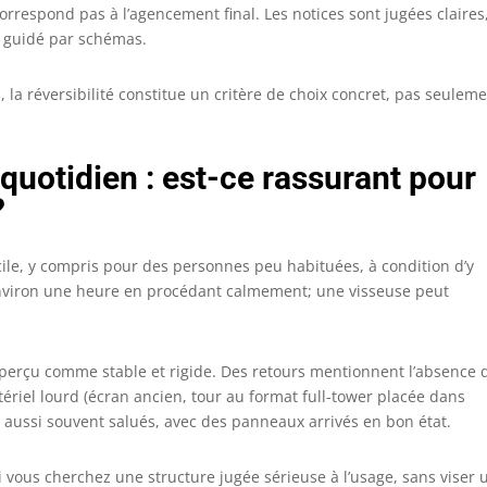
correspond pas à l’agencement final. Les notices sont jugées claires
 guidé par schémas.
n, la réversibilité constitue un critère de choix concret, pas seulem
 quotidien : est-ce rassurant pour
?
cile, y compris pour des personnes peu habituées, à condition d’y
nviron une heure en procédant calmement; une visseuse peut
perçu comme stable et rigide. Des retours mentionnent l’absence 
riel lourd (écran ancien, tour au format full-tower placée dans
nt aussi souvent salués, avec des panneaux arrivés en bon état.
i vous cherchez une structure jugée sérieuse à l’usage, sans viser 