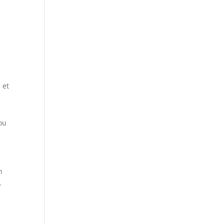
 et
 ou
n
.