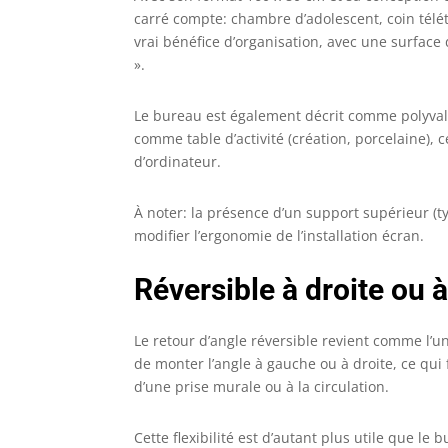
e
carré compte: chambre d’adolescent, coin télét
n
vrai bénéfice d’organisation, avec une surface 
l
».
M
b
h
Le bureau est également décrit comme polyvalen
r
comme table d’activité (création, porcelaine),
b
d’ordinateur.
d
d
À noter: la présence d’un support supérieur (t
l
p
modifier l’ergonomie de l’installation écran.
u
v
Réversible à droite ou à
Le retour d’angle réversible revient comme l’un
de monter l’angle à gauche ou à droite, ce qui 
d’une prise murale ou à la circulation.
Cette flexibilité est d’autant plus utile que