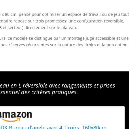
 x 80 cm, pensé pour optimiser un espace de travail ou de jeu tou
ntaire repose sur trois promesses: une configuration réversible,
SB et secteur) directement sur le plateau.
sateurs, ce modèle se distingue par un montage jugé accessible et une
ues réserves récurrentes sur la nature des tiroirs et la perception
reau en L réversible avec rangements et prises
ssentiel des critères pratiques.
DK Bureau d'angle avec 4 Tiroirs, 160x80cm