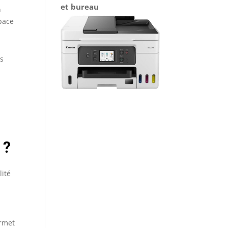
et bureau
n
space
es
 ?
lité
ermet