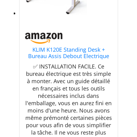
KLIM K120E Standing Desk +
Bureau Assis Debout Electrique
120 x 60 cm + Adoptez la Bonne
✅ INSTALLATION FACILE. Ce
Posture + 70-120 CM + Moteurs et
bureau électrique est très simple
Matériaux Fiables + Montage
à monter. Avec un guide détaillé
Facile + Garanti 20 Ans +
NOUVEAUTÉ 2024 (Blanc)
en français et tous les outils
nécessaires inclus dans
l'emballage, vous en aurez fini en
moins d'une heure. Nous avons
même prémonté certaines pièces
pour vous afin de vous simplifier
la tâche. Il ne vous reste plus