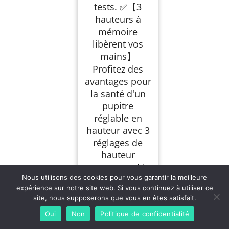
tests. ✅【3
hauteurs à
mémoire
libèrent vos
mains】
Profitez des
avantages pour
la santé d'un
pupitre
réglable en
hauteur avec 3
réglages de
hauteur
programmable
Nous utilisons des cookies pour vous garantir la meilleure
s pour des
expérience sur notre site web. Si vous continuez à utiliser ce
transitions
site, nous supposerons que vous en êtes satisfait.
rapides et
Oui
Non
Politique de confidentialité
faciles et une
plage de