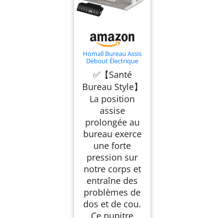
Homall Bureau Assis
Debout Électrique
160×80 cm, Réglable
✅【Santé
en Hauteur, Beige
Bureau Style】
La position
assise
prolongée au
bureau exerce
une forte
pression sur
notre corps et
entraîne des
problèmes de
dos et de cou.
Ce pupitre