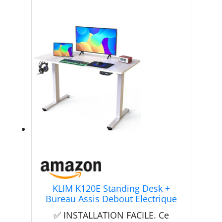
KLIM K120E Standing Desk +
Bureau Assis Debout Electrique
120 x 60 cm + Adoptez la Bonne
✅ INSTALLATION FACILE. Ce
Posture + 70-120 CM + Moteurs et