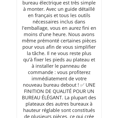
bureau électrique est très simple
Matériaux Fiables + Montage
à monter. Avec un guide détaillé
Facile + Garanti 20 Ans +
NOUVEAUTÉ 2024 (Blanc)
en français et tous les outils
nécessaires inclus dans
l'emballage, vous en aurez fini en
moins d'une heure. Nous avons
même prémonté certaines pièces
pour vous afin de vous simplifier
la tâche. Il ne vous reste plus
qu'à fixer les pieds au plateau et
à installer le panneau de
commande : vous profiterez
immédiatement de votre
nouveau bureau debout ! ✅ UNE
FINITION DE QUALITÉ POUR UN
BUREAU ÉLÉGANT. La plupart des
plateaux des autres bureaux à
hauteur réglable sont constitués
de plusieurs pièces, ce qui crée