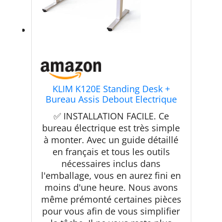
KLIM K120E Standing Desk +
Bureau Assis Debout Electrique
120 x 60 cm + Adoptez la Bonne
✅ INSTALLATION FACILE. Ce
Posture + 70-120 CM + Moteurs et
bureau électrique est très simple
Matériaux Fiables + Montage
à monter. Avec un guide détaillé
Facile + Garanti 20 Ans +
NOUVEAUTÉ 2024 (Blanc)
en français et tous les outils
nécessaires inclus dans
l'emballage, vous en aurez fini en
moins d'une heure. Nous avons
même prémonté certaines pièces
pour vous afin de vous simplifier