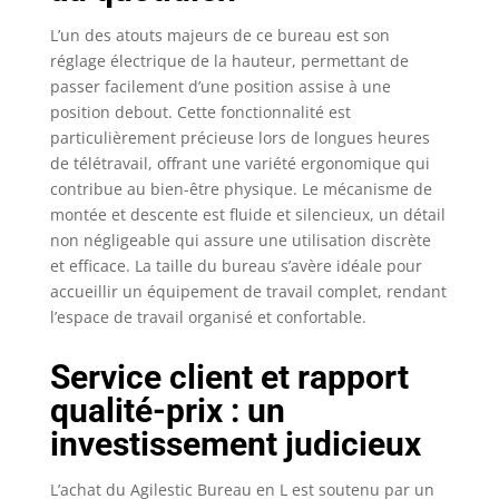
réglable en hauteur
L’un des atouts majeurs de ce bureau est son
rencontre un obstacle
réglage électrique de la hauteur, permettant de
pendant sa montée, il
recule
passer facilement d’une position assise à une
automatiquement de 2
position debout. Cette fonctionnalité est
cm afin d'éviter tout
particulièrement précieuse lors de longues heures
dommage ou blessure.
de télétravail, offrant une variété ergonomique qui
【Installation facile】
contribue au bien-être physique. Le mécanisme de
Le processus
montée et descente est fluide et silencieux, un détail
d'installation de ce
non négligeable qui assure une utilisation discrète
bureau réglable en
et efficace. La taille du bureau s’avère idéale pour
hauteur est
accueillir un équipement de travail complet, rendant
extrêmement simple
l’espace de travail organisé et confortable.
et ne nécessite que
quelques étapes. Les
instructions
Service client et rapport
d'installation et les
qualité-prix : un
outils sont inclus dans
investissement judicieux
le colis, et des vidéos
d'installation sont
fournies à titre de
L’achat du Agilestic Bureau en L est soutenu par un