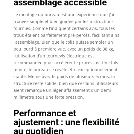
assemblage accessible
de l'air. 【Cadre
robuste et moteur
Le montage du bureau est une expérience que j’ai
durable】 Le cadre en
trouvée simple et bien guidée par les instructions
acier de qualité
fournies. Comme l’indiquent certains avis, tous les
industrielle et la
trous étaient parfaitement pré-percés, facilitant ainsi
conception
l’assemblage. Bien que le colis puisse sembler un
structurelle en forme
peu lourd à première vue, avec un poids de 38 kg,
de T permettent à ce
l’utilisation d’un tournevis électrique est
bureau réglable en
hauteur de supporter
recommandée pour accélérer le processus. Une fois
un poids maximal de
monté, le bureau se révèle être exceptionnellement
80 kg. Associé à un
stable. Même avec le poids de plusieurs écrans, la
moteur qui a passé
structure reste solide, bien que certains utilisateurs
avec succès 50 000
aient remarqué un léger affaissement d’un demi-
tests de levage
millimètre sous une forte pression.
internationaux, il est
garanti stable et fiable
Performance et
pour une utilisation à
long terme.
ajustement : une flexibilité
【Technologie anti-
au quotidien
collision】 Si le bureau