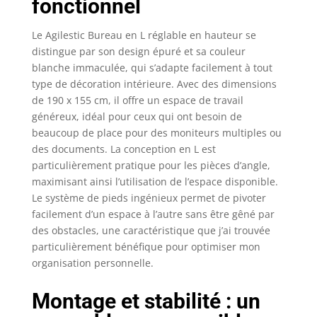
fonctionnel
fonction des besoins
individuels de
l'utilisateur et
Le Agilestic Bureau en L réglable en hauteur se
enregistrée à l'aide de
distingue par son design épuré et sa couleur
3 boutons de
blanche immaculée, qui s’adapte facilement à tout
mémoire.
type de décoration intérieure. Avec des dimensions
【Conception en L】 Le
de 190 x 155 cm, il offre un espace de travail
bureau extra-large en
généreux, idéal pour ceux qui ont besoin de
forme de L offre un
beaucoup de place pour des moniteurs multiples ou
grand espace de
des documents. La conception en L est
travail et peut être
particulièrement pratique pour les pièces d’angle,
adapté de manière
maximisant ainsi l’utilisation de l’espace disponible.
flexible à n'importe
quel coin de la
Le système de pieds ingénieux permet de pivoter
maison. Le plateau de
facilement d’un espace à l’autre sans être gêné par
table est fabriqué à
des obstacles, une caractéristique que j’ai trouvée
partir de matériaux à
particulièrement bénéfique pour optimiser mon
faible teneur en
organisation personnelle.
composés organiques
volatils (COV) et
Montage et stabilité : un
répond aux normes
nationales de qualité