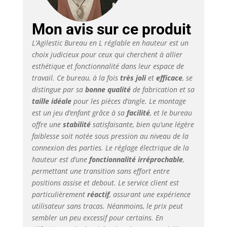
travail et peut être
adapté de manière
flexible à n'importe
Mon avis sur ce produit
quel coin de la
L’Agilestic Bureau en L réglable en hauteur est un
maison. Le plateau de
choix judicieux pour ceux qui cherchent à allier
table est fabriqué à
esthétique et fonctionnalité dans leur espace de
partir de matériaux à
travail. Ce bureau, à la fois
très joli
et
efficace
, se
faible teneur en
composés organiques
distingue par sa
bonne qualité
de fabrication et sa
volatils (COV) et
taille idéale
pour les pièces d’angle. Le montage
répond aux normes
est un jeu d’enfant grâce à sa
facilité
, et le bureau
nationales de qualité
offre une
stabilité
satisfaisante, bien qu’une légère
de l'air. 【Cadre
faiblesse soit notée sous pression au niveau de la
robuste et moteur
connexion des parties. Le réglage électrique de la
durable】 Le cadre en
hauteur est d’une
fonctionnalité irréprochable
,
acier de qualité
permettant une transition sans effort entre
industrielle et la
positions assise et debout. Le service client est
conception
particulièrement
réactif
, assurant une expérience
structurelle en forme
de T permettent à ce
utilisateur sans tracas. Néanmoins, le prix peut
bureau réglable en
sembler un peu excessif pour certains. En
hauteur de supporter