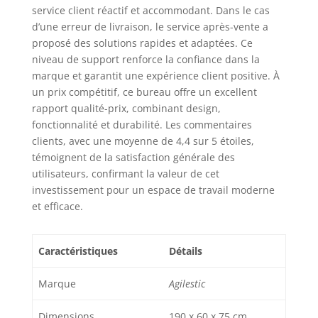
référence. Si vous avez
service client réactif et accommodant. Dans le cas
des questions ou des
d’une erreur de livraison, le service après-vente a
demandes de garantie
proposé des solutions rapides et adaptées. Ce
concernant
niveau de support renforce la confiance dans la
l'installation ou
marque et garantit une expérience client positive. À
l'utilisation, n'hésitez
un prix compétitif, ce bureau offre un excellent
pas à nous contacter.
rapport qualité-prix, combinant design,
fonctionnalité et durabilité. Les commentaires
clients, avec une moyenne de 4,4 sur 5 étoiles,
témoignent de la satisfaction générale des
utilisateurs, confirmant la valeur de cet
investissement pour un espace de travail moderne
et efficace.
Caractéristiques
Détails
Marque
Agilestic
Dimensions
190 x 60 x 75 cm