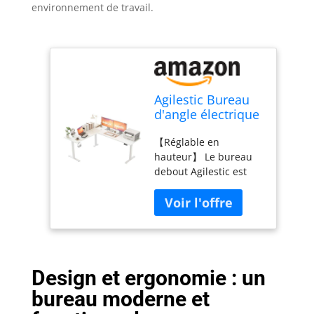
environnement de travail.
Agilestic Bureau
d'angle électrique
réglable en
【Réglable en
Hauteur 190 x 155
hauteur】 Le bureau
cm
debout Agilestic est
équipé d'un moteur
avancé qui permet un
réglage silencieux
(moins de 55 dB en
fonctionnement) de la
hauteur dans une
Design et ergonomie : un
plage de 71 cm à 116
cm. La hauteur peut
bureau moderne et
être ajustée en