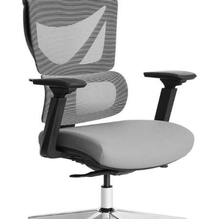
décibels, il élimine
efficacement les
distractions, prévient la
fatigue due aux
mauvaises postures et
l'engourdissement des
jambes, et favorise un
environnement de
travail sain. 【Durable】
Le bureau assis-debout
Klicelor possède un
cadre métallique stable
et des pieds larges en
forme de T, avec une
capacité de charge allant
jusqu'à 80 kg. Le cadre
en acier industriel
combiné au plateau
stratifié robuste assure
une stabilité mécanique
et une durabilité – une
qualité prouvée dans
plus de 50 000 tests.
【Conception Réfléchie】
Le bureau informatique
Klicelor est équipé de
cinq chemins de câbles
pour une gestion des
câbles ordonnée et
pratique. Deux crochets