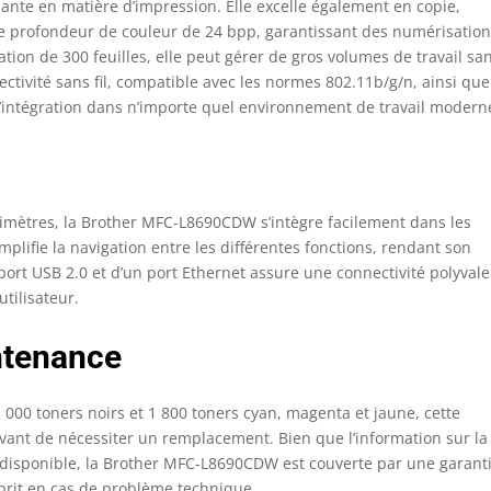
nte en matière d’impression. Elle excelle également en copie,
une profondeur de couleur de 24 bpp, garantissant des numérisatio
tation de 300 feuilles, elle peut gérer de gros volumes de travail sa
tivité sans fil, compatible avec les normes 802.11b/g/n, ainsi que
 l’intégration dans n’importe quel environnement de travail modern
timètres, la Brother MFC-L8690CDW s’intègre facilement dans les
mplifie la navigation entre les différentes fonctions, rendant son
 port USB 2.0 et d’un port Ethernet assure une connectivité polyvale
tilisateur.
ntenance
 000 toners noirs et 1 800 toners cyan, magenta et jaune, cette
ant de nécessiter un remplacement. Bien que l’information sur la
s disponible, la Brother MFC-L8690CDW est couverte par une garant
esprit en cas de problème technique.