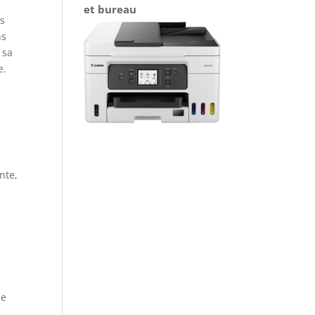
et bureau
ns
ns
 sa
e.
nte,
ie