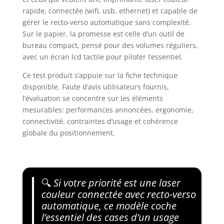
rapide, connectée (wifi, usb, ethernet) et capable de
gérer le recto-verso automatique sans complexité.
Sur le papier, la promesse est celle d’un outil de
bureau compact, pensé pour des volumes réguliers,
avec un écran lcd tactile pour piloter l’essentiel.
Ce test produit s’appuie sur la fiche technique
disponible. Faute d’avis utilisateurs fournis,
l’évaluation se concentre sur les éléments
mesurables: performances annoncées, ergonomie,
connectivité, contraintes d’usage et cohérence
globale du positionnement.
🔍
Si votre priorité est une laser
couleur connectée avec recto-verso
automatique, ce modèle coche
l’essentiel des cases d’un usage