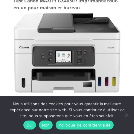
Test Canon MAXIFY GX4050 : imprimante tout-
en-un pour maison et bureau
Nous utilisons des cookies pour vous garantir la meilleure
expérience sur notre site web. Si vous continuez à utiliser ce
site, nous supposerons que vous en êtes satisfait.
Tous droit réservés - Easy engtreprise |
Mentions
Oui
Non
Politique de confidentialité
légales
-
Politique de confidentialité
-
Plan du site
-