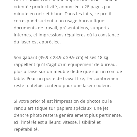
1 000 pages et haute capacité de 2
orientée productivité, annoncée à 26 pages par
300 pages en couleur et 3 000
minute en noir et blanc. Dans les faits, ce profil
pages en noir
correspond surtout à un usage bureautique:
documents de travail, présentations, supports
internes, et impressions régulières où la constance
du laser est appréciée.
Son gabarit (39,9 x 23,9 x 39,9 cm) et ses 18 kg
rappellent qu’il s’agit d’un équipement de bureau,
plus à l’aise sur un meuble dédié que sur un coin de
table. Pour un poste de travail fixe, l’encombrement
reste toutefois contenu pour une laser couleur.
Si votre priorité est l’impression de photos ou le
rendu artistique sur papiers spéciaux, une jet
d’encre photo restera généralement plus pertinente.
Ici, l’intérêt est ailleurs: vitesse, lisibilité et
répétabilité.