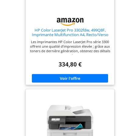
HP Color LaserJet Pro 3302fdw, 499Q8F,
Imprimante Multifunction A4, Recto/Verso
Automatique Couleur, 25 ppm, USB, Wi-FI,
Les imprimantes HP Color LaserJet Pro série 3300
Fax, Copie, ADF, Smart, Bleue
offrent une qualité d’impression élevée ; grâce aux
toners de dernière génération, obtenez des détails
nets et des couleurs éclatantes pour les
impressions professionnelles de votre entreprise
334,80 €
Multifonction, Copie, Numérisation, Fax,
Impression recto verso automatique ; 25 ppm en
noir et blanc et en couleur ; résolution
d’impression 600 x 600 dpi, ADF de 50 feuilles avec
numérisation recto verso en un seul passage USB
Hi-Speed 2.0, port hôte USB 2.0 en façade, réseau
Gigabit Ethernet 10/100/1000 BASE-TX ; impression
mobile via Apple AirPrint, certification Mopria et
application HP Smart HP wolf pro secuirty :
solutions de sécurité conçues pour les
professionnels et les petites équipes, avec
démarrage sécurisé validant le firmware,
protection par mot de passe et mémoire protégée
contre l’écriture Contenu de la boîte: HP Color
LaserJet Pro MFP 3302fdw ; cartouches de toner
originales préinstallées (noir, cyan, jaune et