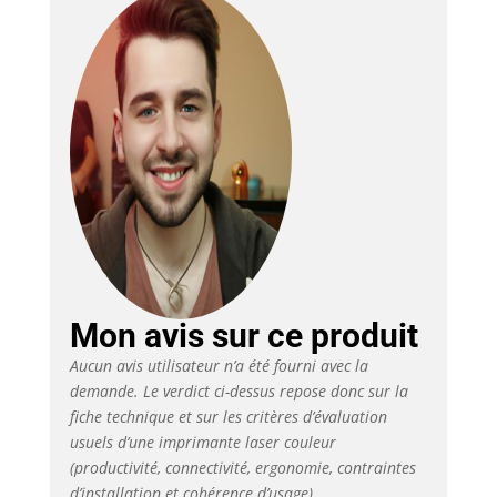
avec l'imprimante pour 1 000
pages en noir et 1 000 pages en
couleur Options de toners
disponibles: Capacité standard
de 1 000 pages et haute
capacité de 2 300 pages en
couleur et 3 000 pages en noir
Mon avis sur ce produit
Aucun avis utilisateur n’a été fourni avec la
demande. Le verdict ci-dessus repose donc sur la
fiche technique et sur les critères d’évaluation
usuels d’une imprimante laser couleur
(productivité, connectivité, ergonomie, contraintes
d’installation et cohérence d’usage).