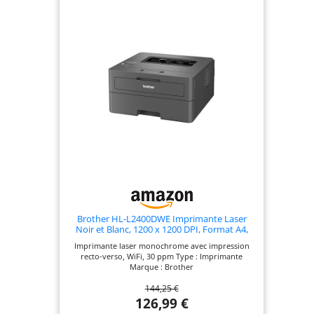
feuilles pour numériser et copier rapidement
plusieurs pages Bac d'entrée papier haute
capacité: Contient 250 feuilles pour réduire les
rechargements fréquents Toners de démarrage
inclus: Livrés avec l'imprimante pour 1 000 pages
en noir et 1 000 pages en couleur
Brother HL-L2400DWE Imprimante Laser
Noir et Blanc, 1200 x 1200 DPI, Format A4,
Wi-Fi. Eligible à l'abonnement d'encre et de
Imprimante laser monochrome avec impression
toner EcoPro
recto-verso, WiFi, 30 ppm Type : Imprimante
Marque : Brother
144,25 €
126,99 €