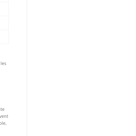
 les
ute
èvent
ble,