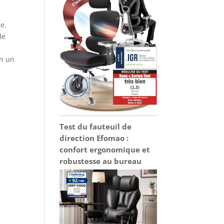
ue.
de
en un
Test du fauteuil de
direction Efomao :
confort ergonomique et
robustesse au bureau