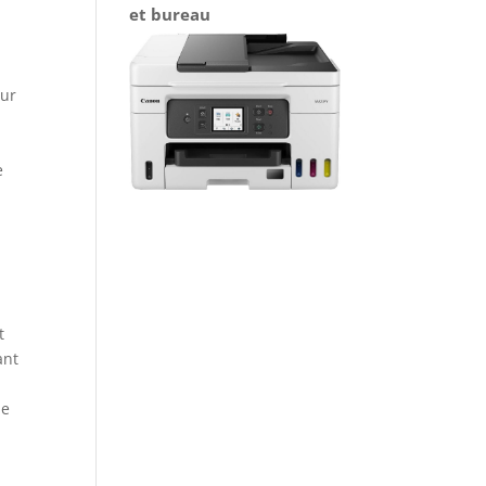
et bureau
eur
e
t
ant
ne