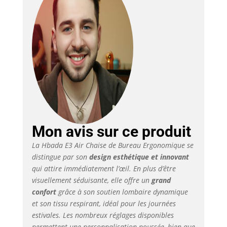
bureau offre une
inclinaison jusqu’à
140° et une
profondeur de siège
ajustable. Idéal pour
des journées de travail
prolongées sans
fatigue. Système de
Soutien en T Breveté:
Exclusivité Hbada, le
chaise Hbada E3 Air
élimine les « 3
Mon avis sur ce produit
douleurs de la position
La Hbada E3 Air Chaise de Bureau Ergonomique se
assise » grâce à son
distingue par son
design esthétique et innovant
dossier ajustable sur 9
qui attire immédiatement l’œil. En plus d’être
crans (déplacement
vertical de 7 cm). Son
visuellement séduisante, elle offre un
grand
appui cervical-
confort
grâce à son soutien lombaire dynamique
lombaire-épaules
et son tissu respirant, idéal pour les journées
synchronisé s’adapte
estivales. Les nombreux réglages disponibles
automatiquement à
permettent une personnalisation poussée, bien que