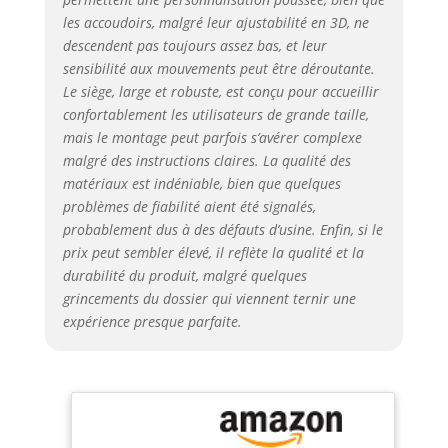
votre morphologie.
les accoudoirs, malgré leur ajustabilité en 3D, ne
Réglé en position
descendent pas toujours assez bas, et leur
maximale, il se
sensibilité aux mouvements peut être déroutante.
réinitialise
Le siège, large et robuste, est conçu pour accueillir
intelligemment pour
confortablement les utilisateurs de grande taille,
un usage intuitif.
mais le montage peut parfois s’avérer complexe
Soutien Lombaire
Élastique 3 Zones: La
malgré des instructions claires. La qualité des
chaise de bureau
matériaux est indéniable, bien que quelques
Hbada E3 Air
problèmes de fiabilité aient été signalés,
révolutionne le confort
probablement dus à des défauts d’usine. Enfin, si le
dorsal : son coussin
prix peut sembler élevé, il reflète la qualité et la
lombaire à 8 réglages
durabilité du produit, malgré quelques
(rotation
grincements du dossier qui viennent ternir une
interne/externe de
expérience presque parfaite.
40°, ajustement
avant/arrière de 2,5
cm et vertical de 4 cm)
épouse
dynamiquement votre
cambrure. Un système