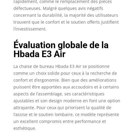
rapidement, comme le remplacement des pièces
profondeur de siège
défectueuses. Malgré quelques avis négatifs
réglable (5 cm), la
concernant la durabilité, la majorité des utilisateurs
chaise ergonomique
trouvent que le confort et le soutien offerts justifient
Hbada E3 Air convient
l’investissement.
à toutes les tailles.
Basculez à 140° pour
Évaluation globale de la
une sieste
revitalisante grâce au
Hbada E3 Air
mécanisme inclinable
à activation intuitive :
La chaise de bureau Hbada E3 Air se positionne
inclinez le dossier tout
comme un choix solide pour ceux à la recherche de
en tirant la manette,
confort et d’ergonomie. Bien que des améliorations
puis verrouillez l’angle
puissent être apportées aux accoudoirs et à certains
souhaité.
aspects de l’assemblage, ses caractéristiques
ajustables et son design moderne en font une option
attrayante. Pour ceux qui priorisent la qualité de
l’assise et le soutien lombaire, ce modèle représente
un excellent compromis entre performance et
esthétique.