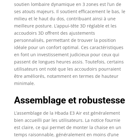
soutien lombaire dynamique en 3 zones est l’un de
votre morphologie.
Réglé en position
ses atouts majeurs. Il soutient efficacement le bas, le
maximale, il se
milieu et le haut du dos, contribuant ainsi à une
réinitialise
meilleure posture. L’appui-tête 3D réglable et les
intelligemment pour
accoudoirs 3D offrent des ajustements
un usage intuitif.
personnalisés, permettant de trouver la position
Soutien Lombaire
idéale pour un confort optimal. Ces caractéristiques
Élastique 3 Zones: La
en font un investissement judicieux pour ceux qui
chaise de bureau
passent de longues heures assis. Toutefois, certains
Hbada E3 Air
utilisateurs ont noté que les accoudoirs pourraient
révolutionne le confort
être améliorés, notamment en termes de hauteur
dorsal : son coussin
lombaire à 8 réglages
minimale.
(rotation
interne/externe de
Assemblage et robustesse
40°, ajustement
avant/arrière de 2,5
L’assemblage de la Hbada E3 Air est généralement
cm et vertical de 4 cm)
bien accueilli par les utilisateurs. La notice fournie
épouse
est claire, ce qui permet de monter la chaise en un
dynamiquement votre
temps raisonnable, généralement en moins d’une
cambrure. Un système