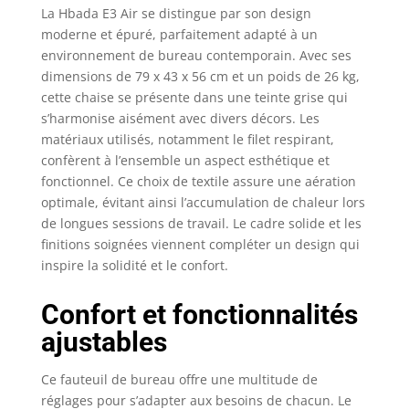
La Hbada E3 Air se distingue par son design
bureau offre une
moderne et épuré, parfaitement adapté à un
inclinaison jusqu’à
environnement de bureau contemporain. Avec ses
140° et une
dimensions de 79 x 43 x 56 cm et un poids de 26 kg,
profondeur de siège
ajustable. Idéal pour
cette chaise se présente dans une teinte grise qui
des journées de travail
s’harmonise aisément avec divers décors. Les
prolongées sans
matériaux utilisés, notamment le filet respirant,
fatigue. Système de
confèrent à l’ensemble un aspect esthétique et
Soutien en T Breveté:
fonctionnel. Ce choix de textile assure une aération
Exclusivité Hbada, le
optimale, évitant ainsi l’accumulation de chaleur lors
chaise Hbada E3 Air
de longues sessions de travail. Le cadre solide et les
élimine les « 3
finitions soignées viennent compléter un design qui
douleurs de la position
inspire la solidité et le confort.
assise » grâce à son
dossier ajustable sur 9
crans (déplacement
Confort et fonctionnalités
vertical de 7 cm). Son
ajustables
appui cervical-
lombaire-épaules
Ce fauteuil de bureau offre une multitude de
synchronisé s’adapte
réglages pour s’adapter aux besoins de chacun. Le
automatiquement à