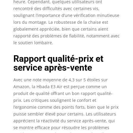
heure. Cependant, quelques utilisateurs ont
auto-déverrouillable
simplifie les réglages
rencontré des difficultés avec certaines vis,
pour un maintien
soulignant l’importance d’une vérification minutieuse
personnalisé.
lors du montage. La robustesse de la chaise est
Personnalisation
globalement appréciée, bien que certains aient
Totale: Le fauteuil de
rapporté des problèmes de fiabilité, notamment avec
bureau ergonomique
le soutien lombaire.
Hbada E3 Air se
distingue par son
Rapport qualité-prix et
appuie-tête 3D
(rotation biaxiale de
service après-vente
70° + réglage de 4,5
cm) et ses accoudoirs
Avec une note moyenne de 4,3 sur 5 étoiles sur
3D (5 cm avant/arrière,
Amazon, la Hbada E3 Air est perçue comme un
7 cm hauteur, 40°
produit de qualité offrant un bon rapport qualité-
latéral). Une
prix. Les critiques soulignent le confort et
ergonomie sur mesure
l’ergonomie comme des points forts, bien que le prix
pour un alignement
puisse sembler élevé pour certains. Les utilisateurs
parfait cou-bras-
colonne. Confort Actif
apprécient la réactivité du service après-vente, qui
et Détente: Avec son
se montre efficace pour résoudre les problèmes
mesh respirant et sa