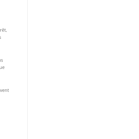
rêt,
s
us
que
uvent