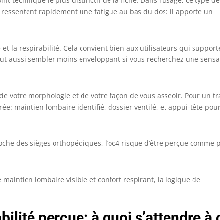
nt technique le plus distinctif de la fiche. Dans l’usage, ce type de
i ressentent rapidement une fatigue au bas du dos: il apporte un
e et la respirabilité. Cela convient bien aux utilisateurs qui support
eut aussi sembler moins enveloppant si vous recherchez une sensa
e votre morphologie et de votre façon de vous asseoir. Pour un tra
rée: maintien lombaire identifié, dossier ventilé, et appui-tête pou
proche des sièges orthopédiques, l’oc4 risque d’être perçue comme 
maintien lombaire visible et confort respirant, la logique de
bilité perçue: à quoi s’attendre à 