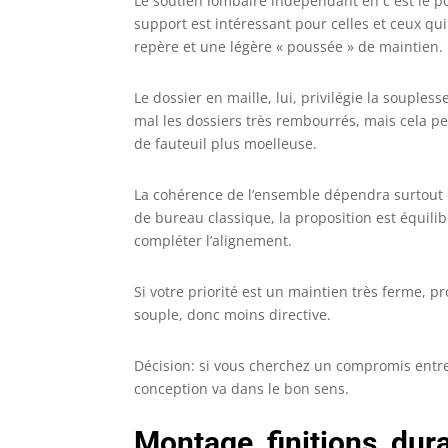
Le soutien lombaire indépendant en c est le poi
support est intéressant pour celles et ceux qu
repère et une légère « poussée » de maintien.
Le dossier en maille, lui, privilégie la soupless
mal les dossiers très rembourrés, mais cela p
de fauteuil plus moelleuse.
La cohérence de l’ensemble dépendra surtout d
de bureau classique, la proposition est équilib
compléter l’alignement.
Si votre priorité est un maintien très ferme, 
souple, donc moins directive.
Décision: si vous cherchez un compromis entre 
conception va dans le bon sens.
Montage, finitions, dura