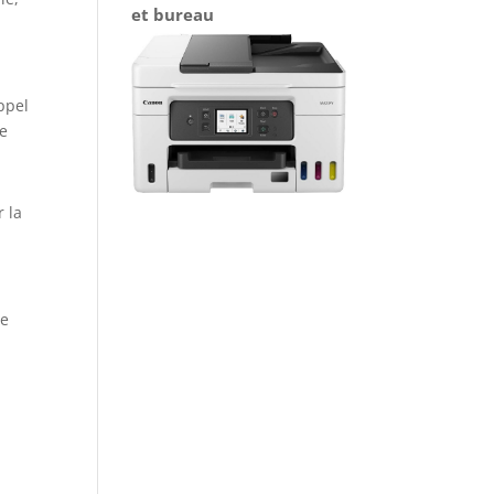
et bureau
ppel
le
 la
ge
s