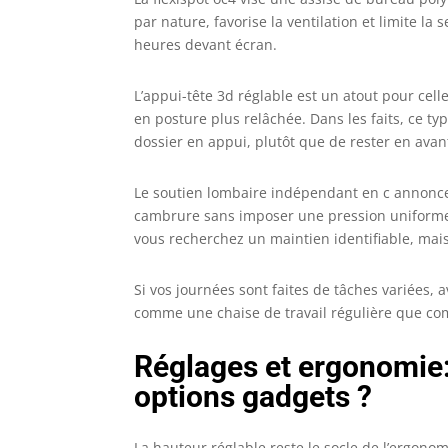
g
par nature, favorise la ventilation et limite la
c
heures devant écran.
L’appui-tête 3d réglable est un atout pour cel
en posture plus relâchée. Dans les faits, ce typ
dossier en appui, plutôt que de rester en avant
Le soutien lombaire indépendant en c annonce
cambrure sans imposer une pression uniforme. 
vous recherchez un maintien identifiable, mais
Si vos journées sont faites de tâches variées,
comme une chaise de travail régulière que co
Réglages et ergonomie:
options gadgets ?
La hauteur réglable reste le socle de l’ergono