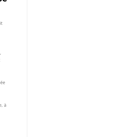
it
,
t
rée
e, à