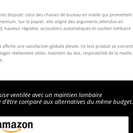
très disputé: celui des chaises de bureau en maille qui promettent
premium. Sur le papier, elle aligne des arguments attendus en
d, hauteur réglable, accoudoirs automatiques et soutien lombaire
 affiche une satisfaction globale élevée. Ce test produit se concen
lages réellement utiles, maintien du dos, respirabilité de la maille,
x.
ssise ventilée avec un maintien lombaire
te d’être comparé aux alternatives du même budget