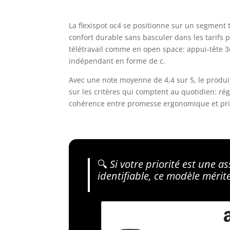
La flexispot oc4 se positionne sur un segment 
confort durable sans basculer dans les tarifs 
télétravail comme en open space: appui-tête 3
indépendant en forme de c.
Avec une note moyenne de 4,4 sur 5, le produit
sur les critères qui comptent au quotidien: rég
cohérence entre promesse ergonomique et pri
🔍
Si votre priorité est une a
identifiable, ce modèle méri