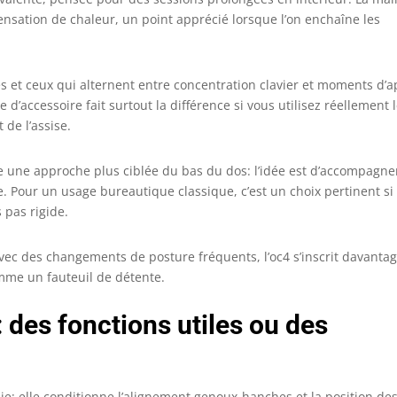
rande stabilité. Le repose-pieds rétractable optimise le
 sensation de chaleur, un point apprécié lorsque l’on enchaîne les
onfort, idéal pour se détendre ou faire une pause au bureau.
les et ceux qui alternent entre concentration clavier et moments d’a
e d’accessoire fait surtout la différence si vous utilisez réellement 
 de l’assise.
 une approche plus ciblée du bas du dos: l’idée est d’accompagner
Pour un usage bureautique classique, c’est un choix pertinent si
 pas rigide.
 avec des changements de posture fréquents, l’oc4 s’inscrit davanta
mme un fauteuil de détente.
 des fonctions utiles ou des
mie: elle conditionne l’alignement genoux-hanches et la position de