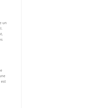
re un
l.
t,
es
ue
 une
 est