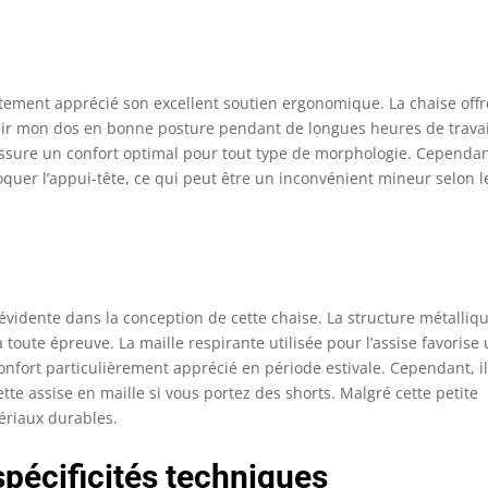
atement apprécié son excellent soutien ergonomique. La chaise off
ir mon dos en bonne posture pendant de longues heures de travai
 assure un confort optimal pour tout type de morphologie. Cependan
bloquer l’appui-tête, ce qui peut être un inconvénient mineur selon l
 évidente dans la conception de cette chaise. La structure métalliq
toute épreuve. La maille respirante utilisée pour l’assise favorise
confort particulièrement apprécié en période estivale. Cependant, il
tte assise en maille si vous portez des shorts. Malgré cette petite
ériaux durables.
spécificités techniques