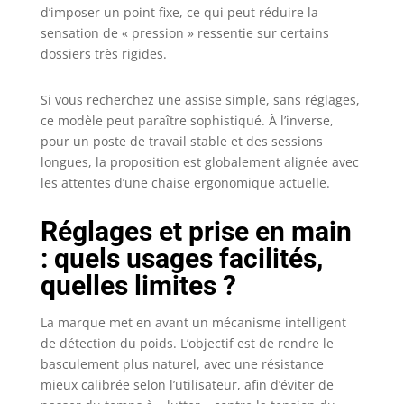
dossier de la
d’imposer un point fixe, ce qui peut réduire la
chaise de bureau
sensation de « pression » ressentie sur certains
ergonomique
dossiers très rigides.
SIHOO présente
un design
Si vous recherchez une assise simple, sans réglages,
entièrement en
ce modèle peut paraître sophistiqué. À l’inverse,
maille respirante
et un cadre
pour un poste de travail stable et des sessions
triangulaire
longues, la proposition est globalement alignée avec
flexible, S'adapte
les attentes d’une chaise ergonomique actuelle.
à votre dos
lorsque vous
Réglages et prise en main
bougez. Le dossier
: quels usages facilités,
de la chaise
bureau haute à
quelles limites ?
domicile dispose
d'un réglage en
La marque met en avant un mécanisme intelligent
quatre positions,
de détection du poids. L’objectif est de rendre le
mouvement de
basculement plus naturel, avec une résistance
haut en bas de
mieux calibrée selon l’utilisateur, afin d’éviter de
6cm, ce qui la