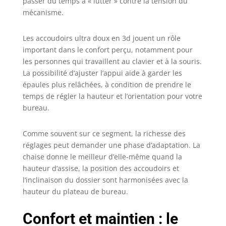
passer du temps à « lutter » contre la tension du
rend adaptée aux
personnes de
mécanisme.
différentes tailles.
Lorsqu'il est réglé
Les accoudoirs ultra doux en 3d jouent un rôle
à la position la
important dans le confort perçu, notamment pour
plus élevée, il
les personnes qui travaillent au clavier et à la souris.
revient
La possibilité d’ajuster l’appui aide à garder les
automatiquement
épaules plus relâchées, à condition de prendre le
au niveau le plus
temps de régler la hauteur et l’orientation pour votre
bas. ⭐【Soutien
Lombaire
bureau.
Adaptatif et
Accoudoirs 3D
Comme souvent sur ce segment, la richesse des
Coordonnés】
réglages peut demander une phase d’adaptation. La
Lorsque vous vous
chaise donne le meilleur d’elle-même quand la
asseyez sur le
hauteur d’assise, la position des accoudoirs et
siège de bureau
l’inclinaison du dossier sont harmonisées avec la
SIHOO Doro C300,
hauteur du plateau de bureau.
le soutien
lombaire adaptatif
se déplace
Confort et maintien : le
automatiquement