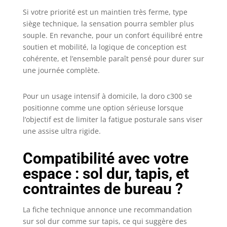
Mechanism】
Si votre priorité est un maintien très ferme, type
SIHOO Doro C300
siège technique, la sensation pourra sembler plus
fauteuil de
souple. En revanche, pour un confort équilibré entre
bureau
soutien et mobilité, la logique de conception est
ergonomique
features an
cohérente, et l’ensemble paraît pensé pour durer sur
intelligent weight-
une journée complète.
sensing
mechanism that
Pour un usage intensif à domicile, la doro c300 se
allows our chair to
positionne comme une option sérieuse lorsque
support up to 150
l’objectif est de limiter la fatigue posturale sans viser
kg, adapting to
une assise ultra rigide.
the user's weight
while ensuring an
effortlessly
Compatibilité avec votre
balanced reclining
espace : sol dur, tapis, et
experience. Our
contraintes de bureau ?
computer desk
chair can be tilted
at 110°, 120°, and
La fiche technique annonce une recommandation
130° angles, so
sur sol dur comme sur tapis, ce qui suggère des