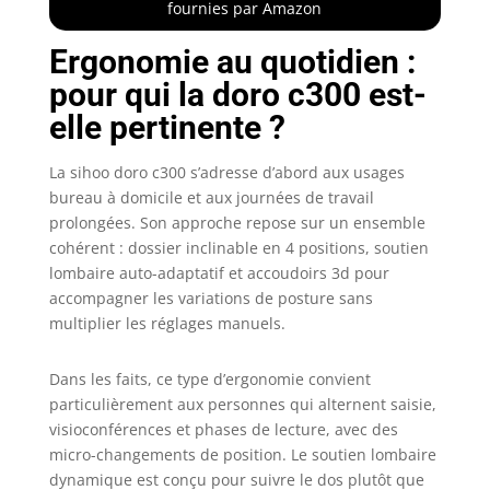
fournies par Amazon
de vie sain. Cette
chaise de bureau
Ergonomie au quotidien :
est équipée d'un
pour qui la doro c300 est-
appuie-tête
réglable, d'un
elle pertinente ?
soutien lombaire
auto-adaptatif,
La sihoo doro c300 s’adresse d’abord aux usages
d'accoudoirs
bureau à domicile et aux journées de travail
ultra-doux en 3D,
prolongées. Son approche repose sur un ensemble
d'un dossier
flexible et d'une
cohérent : dossier inclinable en 4 positions, soutien
conception
lombaire auto-adaptatif et accoudoirs 3d pour
entièrement
accompagner les variations de posture sans
respirante en
multiplier les réglages manuels.
maille, offrant un
confort durable
Dans les faits, ce type d’ergonomie convient
même après une
particulièrement aux personnes qui alternent saisie,
journée entière
visioconférences et phases de lecture, avec des
assis. ⭐【Système
de Suivi
micro-changements de position. Le soutien lombaire
Dynamique】Le
dynamique est conçu pour suivre le dos plutôt que