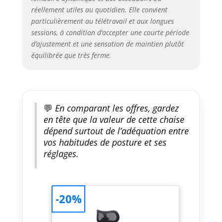
Adaptatif et Accoudoirs 3D
réellement utiles au quotidien. Elle convient
Coordonnés】 Lorsque vous
particulièrement au télétravail et aux longues
vous asseyez sur le siège de
sessions, à condition d’accepter une courte période
bureau SIHOO Doro C300, le
d’ajustement et une sensation de maintien plutôt
soutien lombaire adaptatif se
équilibrée que très ferme.
déplace automatiquement avec
votre corps. Ce chaise
ergonomique offre un soutien et
un confort continus pour le bas
de votre dos et préserve votre
💬
En comparant les offres, gardez
santé. Les accoudoirs 3D de
en tête que la valeur de cette chaise
cette fauteuil de bureau
peuvent être réglés dans trois
dépend surtout de l’adéquation entre
directions, ce qui vous permet
vos habitudes de posture et ses
de détendre vos bras dans
réglages.
n'importe quelle position.
⭐【Intelligent Weight-sensing
Mechanism】SIHOO Doro C300
fauteuil de bureau
-20%
ergonomique features an
intelligent weight-sensing