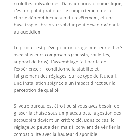
you can relax and
roulettes polyvalentes. Dans un bureau domestique,
rest in comfort.
c’est un point pratique : le comportement de la
⭐【Certifications
chaise dépend beaucoup du revêtement, et une
de Sécurité】 La
base trop « libre » sur sol dur peut devenir gênante
siege bureau
au quotidien.
ergonomique
SIHOO Doro C300
détient 12
Le produit est prévu pour un usage intérieur et livré
brevets, nos
avec plusieurs composants (coussin, roulettes,
chaises de bureau
support de bras). L’assemblage fait partie de
ergonomiques
l’expérience : il conditionne la stabilité et
sont également
l’alignement des réglages. Sur ce type de fauteuil,
conformes aux
une installation soignée a un impact direct sur la
normes
perception de qualité.
américaines SGS
BIFMA et sont
équipées d'un
Si votre bureau est étroit ou si vous avez besoin de
vérin à gaz de
glisser la chaise sous un plateau bas, la gestion des
classe 4 certifié
accoudoirs devient un critère clé. Dans ce cas, le
SGS, offrant ainsi
réglage 3d peut aider, mais il convient de vérifier la
une durabilité et
compatibilité avec la hauteur disponible.
une sécurité