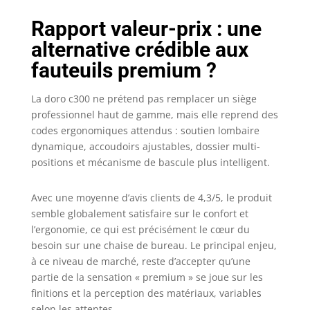
renforcées. Nous
Rapport valeur-prix : une
nous engageons à
fournir
alternative crédible aux
gratuitement des
fauteuils premium ?
accessoires de
produits pendant
la période de
La doro c300 ne prétend pas remplacer un siège
garantie de trois
professionnel haut de gamme, mais elle reprend des
ans à compter de
codes ergonomiques attendus : soutien lombaire
la date d'achat.
dynamique, accoudoirs ajustables, dossier multi-
positions et mécanisme de bascule plus intelligent.
Avec une moyenne d’avis clients de 4,3/5, le produit
semble globalement satisfaire sur le confort et
l’ergonomie, ce qui est précisément le cœur du
besoin sur une chaise de bureau. Le principal enjeu,
à ce niveau de marché, reste d’accepter qu’une
partie de la sensation « premium » se joue sur les
finitions et la perception des matériaux, variables
selon les attentes.