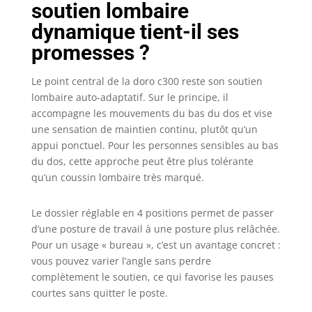
soutien lombaire
avec votre corps.
Ce chaise
dynamique tient-il ses
ergonomique offre
promesses ?
un soutien et un
confort continus
Le point central de la doro c300 reste son soutien
pour le bas de
lombaire auto-adaptatif. Sur le principe, il
votre dos et
accompagne les mouvements du bas du dos et vise
préserve votre
santé. Les
une sensation de maintien continu, plutôt qu’un
accoudoirs 3D de
appui ponctuel. Pour les personnes sensibles au bas
cette fauteuil de
du dos, cette approche peut être plus tolérante
bureau peuvent
qu’un coussin lombaire très marqué.
être réglés dans
trois directions, ce
Le dossier réglable en 4 positions permet de passer
qui vous permet
d’une posture de travail à une posture plus relâchée.
de détendre vos
Pour un usage « bureau », c’est un avantage concret :
bras dans
n'importe quelle
vous pouvez varier l’angle sans perdre
position.
complètement le soutien, ce qui favorise les pauses
⭐【Intelligent
courtes sans quitter le poste.
Weight-sensing