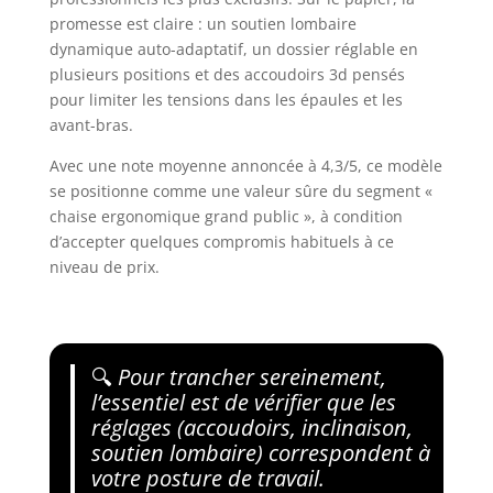
promesse est claire : un soutien lombaire
dynamique auto-adaptatif, un dossier réglable en
plusieurs positions et des accoudoirs 3d pensés
pour limiter les tensions dans les épaules et les
avant-bras.
Avec une note moyenne annoncée à 4,3/5, ce modèle
se positionne comme une valeur sûre du segment «
chaise ergonomique grand public », à condition
d’accepter quelques compromis habituels à ce
niveau de prix.
🔍
Pour trancher sereinement,
l’essentiel est de vérifier que les
réglages (accoudoirs, inclinaison,
soutien lombaire) correspondent à
votre posture de travail.