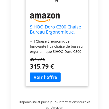
SIHOO Doro C300 Chaise
Bureau Ergonomique,
Support Lombaire
⭐【Chaise Ergonomique
Dynamique, Noir
Innovante】La chaise de bureau
ergonomique SIHOO Doro C300
associe les dernières
394,99 €
technologies pour vous aider à
315,79 €
maintenir une posture
confortable et adopter un mode
de vie sain. Cette chaise de
bureau est équipée d'un
appuie-tête réglable, d'un
soutien lombaire auto-adaptatif,
d'accoudoirs ultra-doux en 3D,
Disponibilité et prix à jour – informations fournies
d'un dossier flexible et d'une
conception entièrement
par Amazon