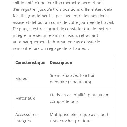
solide doté d’une fonction mémoire permettant
acier, ce bureau
d’enregistrer jusqu’à trois positions différentes. Cela
réglable en hauteur
facilite grandement le passage entre les positions
peut supporter jusqu'à
assise et debout au cours de votre journée de travail.
70 kg Assemblage
facile : Grâce aux
De plus, il est rassurant de constater que le moteur
pièces numérotées et
intègre une sécurité anti-collision, rétractant
aux instructions faciles
automatiquement le bureau en cas d’obstacle
à comprendre, vous
rencontré lors du réglage de la hauteur.
assemblerez
rapidement ce bureau
Caractéristique
Description
réglable en hauteur.
Remarque : Le plateau
Silencieux avec fonction
est composé de quatre
Moteur
mémoire (3 hauteurs)
parties distinctes
Pieds en acier allié, plateau en
Matériaux
composite bois
Accessoires
Multiprise électrique avec ports
intégrés
USB, crochet pratique