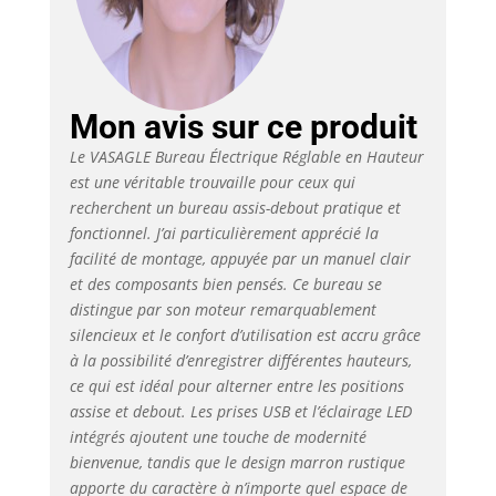
sont disponibles pour
le chargement Moteur
de haute qualité : Le
moteur assure un
réglage fluide et un
Mon avis sur ce produit
faible niveau sonore
(<50 dB). Le
Le VASAGLE Bureau Électrique Réglable en Hauteur
mécanisme de réglage
est une véritable trouvaille pour ceux qui
de la hauteur s'arrête
recherchent un bureau assis-debout pratique et
et se rétracte
fonctionnel. J’ai particulièrement apprécié la
légèrement lorsqu'il
facilité de montage, appuyée par un manuel clair
rencontre un obstacle
et des composants bien pensés. Ce bureau se
pour protéger le
distingue par son moteur remarquablement
bureau des dommages
silencieux et le confort d’utilisation est accru grâce
Crochet pratique : Le
à la possibilité d’enregistrer différentes hauteurs,
crochet latéral peut
ce qui est idéal pour alterner entre les positions
être utilisé pour
suspendre des
assise et debout. Les prises USB et l’éclairage LED
casques pour un accès
intégrés ajoutent une touche de modernité
facile Structure stable
bienvenue, tandis que le design marron rustique
: La double barre de
apporte du caractère à n’importe quel espace de