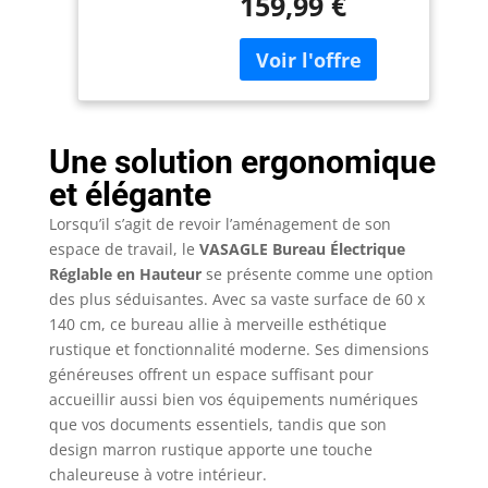
159,99 €
entre 72 et 120 cm.
Continu, Support
Assis ou debout ?
Écran, Multiprise,
Trouvez la posture
Crochet, Fonction
idéale. En plus, 3
Mémoire, Marron
hauteurs peuvent être
Rustique
enregistrées comme
LSD184KD02
réglage rapide
Une solution ergonomique
Rangement et
et élégante
chargement : Sous
l'étagère surélevée, se
Lorsqu’il s’agit de revoir l’aménagement de son
trouvent 2 tiroirs pour
espace de travail, le
VASAGLE Bureau Électrique
les petits objets. Des
Réglable en Hauteur
se présente comme une option
panneaux perforés
des plus séduisantes. Avec sa vaste surface de 60 x
permettent de
140 cm, ce bureau allie à merveille esthétique
dissimuler les câbles,
rustique et fonctionnalité moderne. Ses dimensions
et 2 prises ainsi que 2
généreuses offrent un espace suffisant pour
ports USB-A (5V/2A)
sont disponibles pour
accueillir aussi bien vos équipements numériques
le chargement Moteur
que vos documents essentiels, tandis que son
de haute qualité : Le
design marron rustique apporte une touche
moteur assure un
chaleureuse à votre intérieur.