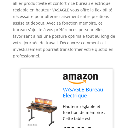
allier productivité et confort ? Le bureau électrique
réglable en hauteur VASAGLE vous offre la flexibilité
nécessaire pour alterner aisément entre positions
assise et debout. Avec sa fonction mémoire, ce
bureau s’ajuste à vos préférences personnelles,
favorisant ainsi une posture optimale tout au long de
votre journée de travail. Découvrez comment cet
investissement pourrait transformer votre quotidien
professionnel.
VASAGLE Bureau
Électrique
Réglable en
Hauteur réglable et
Hauteur, Table
fonction de mémoire :
Assis-Debout, 140
Cette table est
x 60 x (72-120) cm,
réglable en hauteur
Réglable en