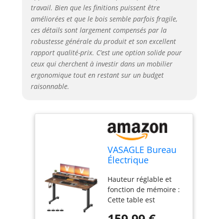
soutien confère au
travail. Bien que les finitions puissent être
plateau de table une
améliorées et que le bois semble parfois fragile,
grande stabilité, finis
ces détails sont largement compensés par la
les de vacillements.
robustesse générale du produit et son excellent
Grâce à ses pieds en
rapport qualité-prix. C’est une option solide pour
acier, ce bureau
ceux qui cherchent à investir dans un mobilier
réglable en hauteur
ergonomique tout en restant sur un budget
peut supporter jusqu'à
70 kg Assemblage
raisonnable.
facile : Grâce aux
pièces numérotées et
aux instructions faciles
à comprendre, vous
assemblerez
rapidement ce bureau
VASAGLE Bureau
réglable en hauteur.
Électrique
Remarque : Le plateau
Réglable en
est composé de quatre
Hauteur réglable et
Hauteur, Table
parties distinctes
fonction de mémoire :
Assis-Debout, 140
Cette table est
x 60 x (72-120) cm,
réglable en hauteur
Réglable en
159,99 €