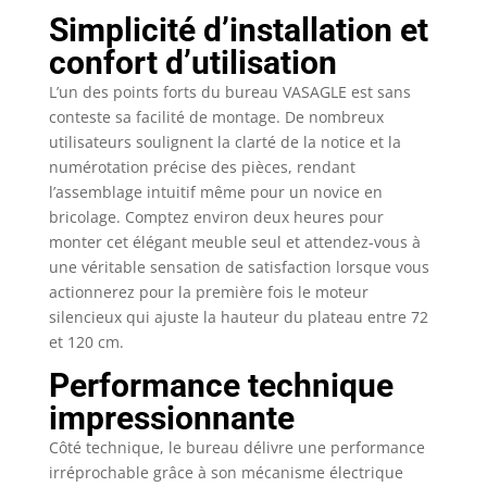
réglage fluide et un
Simplicité d’installation et
faible niveau sonore
(<50 dB). Le
confort d’utilisation
mécanisme de réglage
L’un des points forts du bureau VASAGLE est sans
de la hauteur s'arrête
et se rétracte
conteste sa facilité de montage. De nombreux
légèrement lorsqu'il
utilisateurs soulignent la clarté de la notice et la
rencontre un obstacle
numérotation précise des pièces, rendant
pour protéger le
l’assemblage intuitif même pour un novice en
bureau des dommages
bricolage. Comptez environ deux heures pour
Crochet pratique : Le
monter cet élégant meuble seul et attendez-vous à
crochet latéral peut
une véritable sensation de satisfaction lorsque vous
être utilisé pour
actionnerez pour la première fois le moteur
suspendre des
silencieux qui ajuste la hauteur du plateau entre 72
casques pour un accès
et 120 cm.
facile Structure stable
: La double barre de
Performance technique
soutien confère au
impressionnante
plateau de table une
grande stabilité, finis
Côté technique, le bureau délivre une performance
les de vacillements.
irréprochable grâce à son mécanisme électrique
Grâce à ses pieds en