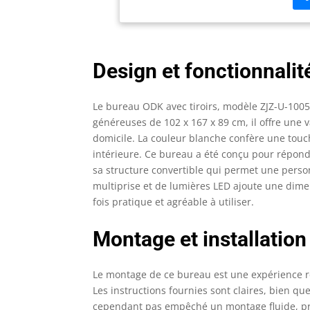
dom
con
ouv
le 
Design et fonctionnalit
le 
cla
【Bu
Le bureau ODK avec tiroirs, modèle ZJZ-U-100
écl
généreuses de 102 x 167 x 89 cm, il offre une 
une
domicile. La couleur blanche confère une touch
mém
intérieure. Ce bureau a été conçu pour répon
mod
ajo
sa structure convertible qui permet une perso
de 
multiprise et de lumières LED ajoute une dimen
mul
fois pratique et agréable à utiliser.
pri
tél
Montage et installation
mom
d'a
dro
Le montage de ce bureau est une expérience 
rég
Les instructions fournies sont claires, bien que
mei
cependant pas empêché un montage fluide, p