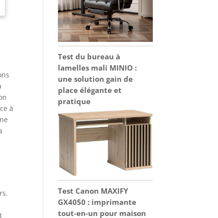
Test du bureau à
lamelles mali MINIO :
ons
une solution gain de
à
place élégante et
ion
pratique
ce à
une
a
Test Canon MAXIFY
rs.
GX4050 : imprimante
tout-en-un pour maison
t