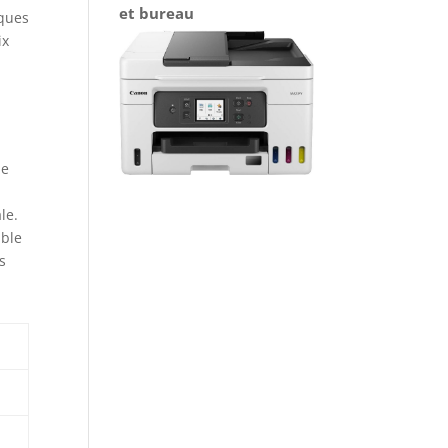
et bureau
lques
ix
ne
le.
uble
s