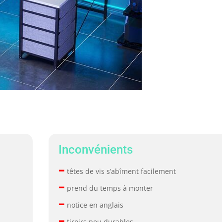
Inconvénients
–
têtes de vis s’abîment facilement
–
prend du temps à monter
–
notice en anglais
–
tiroirs peu durables