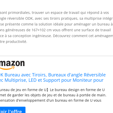
 sont primordiales, trouver un espace de travail qui répond à vos
gle réversible ODK, avec ses tiroirs pratiques, sa multiprise intégr
, se présente comme la solution idéale pour aménager un bureau à
ons généreuses de 167×102 cm vous offrent une surface de travail
grâce à sa conception ingénieuse. Découvrez comment cet aménage
tre productivité.
K Bureau avec Tiroirs, Bureaux d'angle Réversible
ec Multiprise, LED et Support pour Moniteur pour
reau à Domicile, 167×102 cm, Blanc
reau de jeu en forme de U】Le bureau design en forme de U
met de garder les objets de jeu et de bureau à portée de main.
sensation d'enveloppement d'un bureau en forme de U vous
met de découvrir l'atmosphère immersive de l'esport. Le bureau
forme de U est un bon choix pour les jeux ou le bureau à