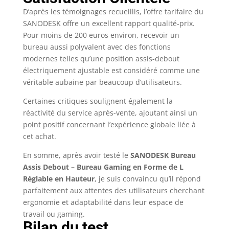
agréable d'y travailler
ou de s'y divertir
D’après les témoignages recueillis, l’offre tarifaire du
Bureau ergonomique
SANODESK offre un excellent rapport qualité-prix.
réglable en hauteur :
Pour moins de 200 euros environ, recevoir un
avec une plage de
bureau aussi polyvalent avec des fonctions
hauteur de 71 à 117
modernes telles qu’une position assis-debout
cm, le bureau debout
électriquement ajustable est considéré comme une
est polyvalent et
véritable aubaine par beaucoup d’utilisateurs.
moderne. Il vous aide
à ne pas passer toute
Certaines critiques soulignent également la
la journée assise,
réactivité du service après-vente, ajoutant ainsi un
surtout si vous
point positif concernant l’expérience globale liée à
travaillez à domicile.
cet achat.
Restez productif et en
bonne santé
En somme, après avoir testé le
SANODESK Bureau
Assis Debout – Bureau Gaming en Forme de L
Réglable en Hauteur
, je suis convaincu qu’il répond
parfaitement aux attentes des utilisateurs cherchant
ergonomie et adaptabilité dans leur espace de
travail ou gaming.
Bilan du test