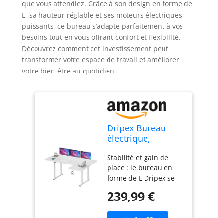
que vous attendiez. Grâce à son design en forme de
L, sa hauteur réglable et ses moteurs électriques
puissants, ce bureau s’adapte parfaitement à vos
besoins tout en vous offrant confort et flexibilité.
Découvrez comment cet investissement peut
transformer votre espace de travail et améliorer
votre bien-être au quotidien.
Dripex Bureau
électrique,
réglable en
Stabilité et gain de
Hauteur 180 x 110
place : le bureau en
cm, en Forme de
forme de L Dripex se
L, avec Double
caractérise par son
Moteur, d'angle,
239,99 €
design créatif à 4
Debout, avec 4
pieds, ce qui assure
Pieds pour Une