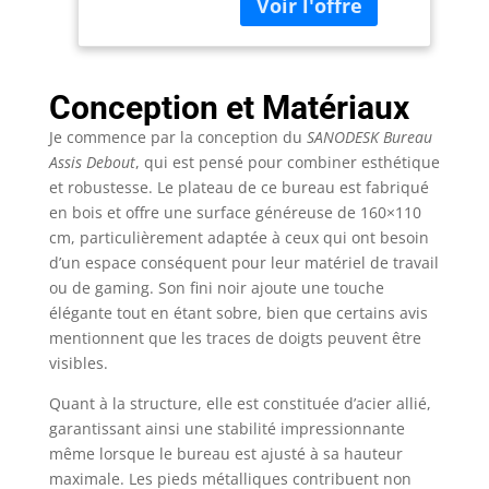
une excellente
Super stabilité,
stabilité. Grâce à la
Planche
structure des pieds, il
d'épissure, Blanc
y a également plus
d'espace sous le
Conception et Matériaux
bureau, de sorte qu'il
Je commence par la conception du
SANODESK Bureau
n'y a pas de choc
gênant Montage
Assis Debout
, qui est pensé pour combiner esthétique
rapide et facile : pour
et robustesse. Le plateau de ce bureau est fabriqué
vous faciliter le
en bois et offre une surface généreuse de 160×110
montage, nous avons
cm, particulièrement adaptée à ceux qui ont besoin
déjà pré-assemblé la
d’un espace conséquent pour leur matériel de travail
plupart des pièces. Il
ou de gaming. Son fini noir ajoute une touche
sera super facile pour
élégante tout en étant sobre, bien que certains avis
vous de l'assembler.
mentionnent que les traces de doigts peuvent être
Veuillez noter : le
visibles.
bureau de 160 cm est
fourni dans un carton,
Quant à la structure, elle est constituée d’acier allié,
celui de 180 cm dans
garantissant ainsi une stabilité impressionnante
deux cartons séparés
même lorsque le bureau est ajusté à sa hauteur
Double moteur
maximale. Les pieds métalliques contribuent non
silencieux et fluide : le