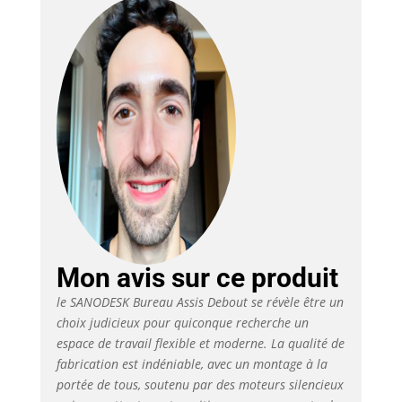
n'y a pas de choc
gênant Montage
rapide et facile : pour
vous faciliter le
montage, nous avons
déjà pré-assemblé la
plupart des pièces. Il
sera super facile pour
vous de l'assembler.
Veuillez noter : le
bureau de 160 cm est
fourni dans un carton,
celui de 180 cm dans
deux cartons séparés
Mon avis sur ce produit
Double moteur
silencieux et fluide : le
le SANODESK Bureau Assis Debout se révèle être un
puissant mécanisme
choix judicieux pour quiconque recherche un
de levage à double
espace de travail flexible et moderne. La qualité de
moteur permet un
fabrication est indéniable, avec un montage à la
mouvement de
portée de tous, soutenu par des moteurs silencieux
montée et de descente