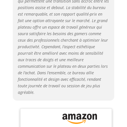
qui permettent une transition sans accroc entre les
en douceur. La
positions assise et debout. La stabilité du bureau
commande est
est remarquable, et son rapport qualité-prix en
intelligente et facile à
fait une option attrayante sur le marché. Le grand
utiliser. Vous pouvez
plateau offre un espace de travail généreux qui
régler les hauteurs
d'assise et de la
saura satisfaire les besoins des gamers comme
station debout
ceux des professionnels cherchant à optimiser leur
souhaitées. Le design
productivité. Cependant, l’aspect esthétique
anti-collision offre une
pourrait être amélioré avec moins de sensibilité
excellente protection
aux traces de doigts et une meilleure
de la table. Les
communication sur le plateau en deux parties lors
supports de table ont
de l’achat. Dans l’ensemble, ce bureau allie
été testés 20000 fois,
fonctionnalité et design avec efficacité, rendant
répondent aux normes
toute journée de travail ou session de jeu plus
industrielles
agréable.
internationales et sont
certifiés CE/ROHS/FCC
Bureau en forme de L
de 180 cm : le bureau
d'angle d'une
longueur de 180 cm et