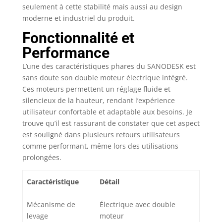
seulement à cette stabilité mais aussi au design
puissant mécanisme
de levage à double
moderne et industriel du produit.
moteur permet un
Fonctionnalité et
mouvement de
Performance
montée et de descente
en douceur. La
L’une des caractéristiques phares du SANODESK est
commande est
sans doute son double moteur électrique intégré.
intelligente et facile à
Ces moteurs permettent un réglage fluide et
utiliser. Vous pouvez
silencieux de la hauteur, rendant l’expérience
régler les hauteurs
d'assise et de la
utilisateur confortable et adaptable aux besoins. Je
station debout
trouve qu’il est rassurant de constater que cet aspect
souhaitées. Le design
est souligné dans plusieurs retours utilisateurs
anti-collision offre une
comme performant, même lors des utilisations
excellente protection
prolongées.
de la table. Les
supports de table ont
Caractéristique
Détail
été testés 20000 fois,
répondent aux normes
Mécanisme de
Électrique avec double
industrielles
internationales et sont
levage
moteur