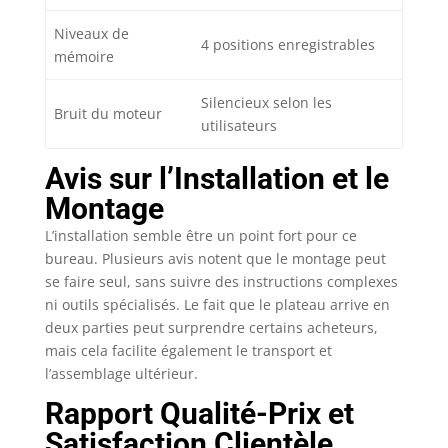
certifiés CE/ROHS/FCC
Bureau en forme de L
Niveaux de
4 positions enregistrables
de 180 cm : le bureau
mémoire
d'angle d'une
longueur de 180 cm et
Silencieux selon les
d'une largeur de 110
Bruit du moteur
utilisateurs
cm utilise l'espace
dans le coin de
Avis sur l’Installation et le
manière optimale,
économise de l'espace
Montage
et séduit par sa
L’installation semble être un point fort pour ce
finition simple et de
bureau. Plusieurs avis notent que le montage peut
qualité supérieure. La
surface de travail est
se faire seul, sans suivre des instructions complexes
spacieuse et offre
ni outils spécialisés. Le fait que le plateau arrive en
suffisamment d'espace
deux parties peut surprendre certains acheteurs,
pour les ordinateurs,
mais cela facilite également le transport et
les calculatrices et
l’assemblage ultérieur.
tous les articles de
Rapport Qualité-Prix et
bureau nécessaires.
C'est amusant et
Satisfaction Clientèle