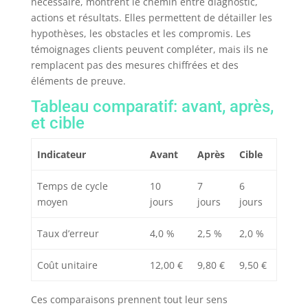
nécessaire, montrent le chemin entre diagnostic,
actions et résultats. Elles permettent de détailler les
hypothèses, les obstacles et les compromis. Les
témoignages clients peuvent compléter, mais ils ne
remplacent pas des mesures chiffrées et des
éléments de preuve.
Tableau comparatif: avant, après,
et cible
Indicateur
Avant
Après
Cible
Temps de cycle
10
7
6
moyen
jours
jours
jours
Taux d’erreur
4,0 %
2,5 %
2,0 %
Coût unitaire
12,00 €
9,80 €
9,50 €
Ces comparaisons prennent tout leur sens