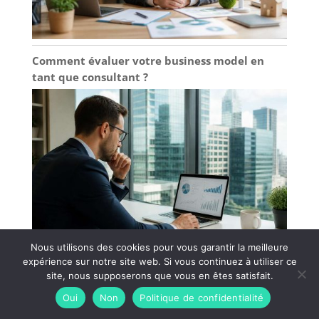
Comment évaluer votre business model en
tant que consultant ?
Nous utilisons des cookies pour vous garantir la meilleure
expérience sur notre site web. Si vous continuez à utiliser ce
site, nous supposerons que vous en êtes satisfait.
Réduire sa charge mentale : 6 conseils pour
entrepreneurs
Oui
Non
Politique de confidentialité