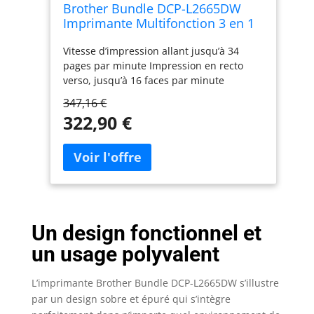
Brother Bundle DCP-L2665DW
Imprimante Multifonction 3 en 1
(Impression/Scan/Copie) Laser
Vitesse d’impression allant jusqu’à 34
Noir et Blanc, WiFi et Ethernet +
pages par minute Impression en recto
Toner XL Original TN-2510XL Noir
verso, jusqu’à 16 faces par minute
supplémentaire (Capacité de 3
Numérisation jusqu’à 22,5 faces par
000 Pages)
347,16 €
minute Ethernet, WiFi 5GHz et USB
322,90 €
Chargeur automatique de document de
50 feuilles Inclus : 1 x TN-2510XL
supplémentaire d'une capcité de 3 000
pages
Un design fonctionnel et
un usage polyvalent
L’imprimante Brother Bundle DCP-L2665DW s’illustre
par un design sobre et épuré qui s’intègre