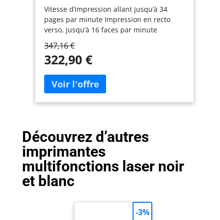
(Impression/Scan/Copie) Laser
Vitesse d’impression allant jusqu’à 34
Noir et Blanc, WiFi et Ethernet +
pages par minute Impression en recto
Toner XL Original TN-2510XL Noir
verso, jusqu’à 16 faces par minute
supplémentaire (Capacité de 3
Numérisation jusqu’à 22,5 faces par
000 Pages)
347,16 €
minute Ethernet, WiFi 5GHz et USB
322,90 €
Chargeur automatique de document de
50 feuilles Inclus : 1 x TN-2510XL
supplémentaire d'une capcité de 3 000
pages
Découvrez d’autres
imprimantes
multifonctions laser noir
et blanc
-3%