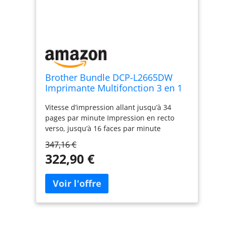
Brother Bundle DCP-L2665DW
Imprimante Multifonction 3 en 1
(Impression/Scan/Copie) Laser
Vitesse d’impression allant jusqu’à 34
Noir et Blanc, WiFi et Ethernet +
pages par minute Impression en recto
Toner XL Original TN-2510XL Noir
verso, jusqu’à 16 faces par minute
supplémentaire (Capacité de 3
Numérisation jusqu’à 22,5 faces par
000 Pages)
347,16 €
minute Ethernet, WiFi 5GHz et USB
322,90 €
Chargeur automatique de document de
50 feuilles Inclus : 1 x TN-2510XL
supplémentaire d'une capcité de 3 000
pages