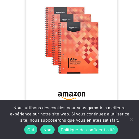
un meilleur confort d'écriture MADE IN FRANCE et
CERTIFIÉ PEFC : pour la gestion durable des forêts
Amazon Basics Cahier à reliure spirale, 100
Nous utilisons des cookies pour vous garantir la meilleure
feuilles, 200 pages A4+, 80 g/m², lot de 3,
Rouge
expérience sur notre site web. Si vous continuez à utiliser ce
Papier ligné A4+ pour une prise de notes
site, nous supposerons que vous en êtes satisfait.
ordonnée Perforé pour une déchirure facile et
nette 200 pages par bloc Lot de 3 Marque Amazon
Oui
Non
Politique de confidentialité
8,49 €