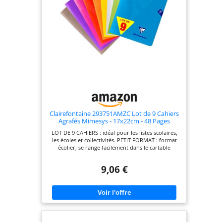
Clairefontaine 293751AMZC Lot de 9 Cahiers
Agrafés Mimesys - 17x22cm - 48 Pages
Grands Carreaux - Papier Blanc 90g -
LOT DE 9 CAHIERS : idéal pour les listes scolaires,
Couverture Polypro (Bleu, Rouge, Vert,
les écoles et collectivités. PETIT FORMAT : format
Jaune, Violet, Gris, Orange, Rose, Incolore)
écolier, se range facilement dans le cartable
COUVERTURE EN POLYPRO TRANSPARENT :
résistante aux manipulations, indéchirable et
9,06 €
imperméable. Plus besoin de protège-cahiers !
COULEURS COMPRISES DANS LE LOT : bleu, rouge,
vert, jaune, violet, gris, orange, rose et incolore
DOUCEUR DE L’ÉCRITURE : papier Clairefontaine
Blanc Vélin Velouté 90 g/m² de QUALITÉ
SUPÉRIEURE avec une opacité et une résistance
remarquables RÉGLURE TRICOLORE : marge
rouge, lignes violettes et interlignes bleues, pour