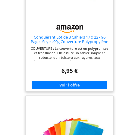
Conquérant Lot de 3 Cahiers 17 x 22 ‐ 96
Pages Seyes 90g Couverture Polypropylène
Couleur Rouge, Bleu, Vert
COUVERTURE : La couverture est en polypro lisse
et translucide. Elle assure un cahier souple et
robuste, qui résistera aux rayures, aux
éclaboussures et aux déchirures REGLURE : La
réglure à grands Carreaux Seyès, en 2 couleurs
6,95 €
assure une meilleure lisibilité. Elle permet de
réduire l'effet de la fatigue visuelle, tout en
améliorant efficacement la concentration RELIURE
: La reliure piqûre (aussi appelée "reliure agrafée")
est la plus populaire et la plus répandue. Elle
procure un réel confort d'écriture et d'utilisation.
Flexible et fin, le cahier agrafé est très léger et
pratique COINS ARRONDIS : Les coins arrondis
empêchent les pages de se corner et de s'abîmer
pour un cahier plus résistant FABRIQUE EN
FRANCE : Les cahiers Conquérant sont tous
fabriqués en France, dans nos usines situées à
Caen, en Normandie et ils garantissent le savoir-
faire français, pour des cahiers de qualité et
résistants