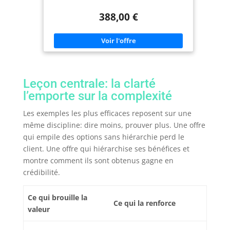
suffisantes pour le bureau, le travail à domicile et
les jeux Un grand SSD de 512 Go offre plus
388,00 €
d'espace qu'il n'en faut pour vos données et vos
applications. Particularités : poids super léger de
2,2 kg, refroidissement silencieux, écran Full-HD,
16 Go de RAM DDR4, webcam, HDMI, prise casque,
microphone, USB 3.0 Windows 11 Prof. 64 bits est
complètement installé avec tous les pilotes, ainsi
qu'un pack Microsoft Office en version complète.
Leçon centrale: la clarté
l’emporte sur la complexité
Les exemples les plus efficaces reposent sur une
même discipline: dire moins, prouver plus. Une offre
qui empile des options sans hiérarchie perd le
client. Une offre qui hiérarchise ses bénéfices et
montre comment ils sont obtenus gagne en
crédibilité.
Ce qui brouille la
Ce qui la renforce
valeur