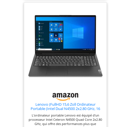
complètement installé avec tous les pilotes, ainsi
qu'un pack Microsoft Office en version complète.
Lenovo (FullHD 15,6 Zoll Ordinateur
Portable (Intel Dual N4500 2x2.80 GHz, 16
Go DDR4, 512 Go SSD, Intel UHD, HDMI, BT,
L'ordinateur portable Lenovo est équipé d'un
USB 3.0, Webcam, WLAN, Windows 11,
processeur Intel Celeron N4500 Quad Core 2x2.80
Clavier AZERTY [français]) #8265
GHz, qui offre des performances plus que