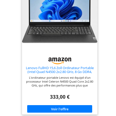
une mémoire et un stockage généreux
Lenovo FullHD 15,6 Zoll Ordinateur Portable
(Intel Quad N4500 2x2.80 GHz, 8 Go DDR4,
256 Go SSD, Intel UHD, HDMI, BT, USB 3.0,
L'ordinateur portable Lenovo est équipé d'un
Webcam, WLAN, Windows 11, Clavier
processeur Intel Celeron N4500 Quad Core 2x2.80
AZERTY [français]) #8510
GHz, qui offre des performances plus que
suffisantes pour le bureau, le travail à domicile et
les jeux Un grand SSD de 256 Go offre plus
333,00 €
d'espace qu'il n'en faut pour vos données et vos
applications. Particularités : poids super léger de
2,2 kg, refroidissement silencieux, écran Full-HD,
16 Go de RAM DDR4, webcam, HDMI, prise casque,
microphone, USB 3.0 Windows 11 Prof. 64 bits est