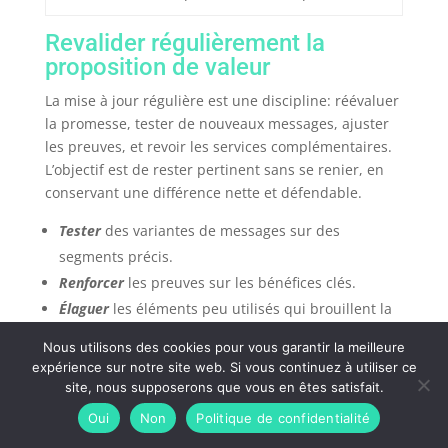
Revalider régulièrement la
proposition de valeur
La mise à jour régulière est une discipline: réévaluer
la promesse, tester de nouveaux messages, ajuster
les preuves, et revoir les services complémentaires.
L’objectif est de rester pertinent sans se renier, en
conservant une différence nette et défendable.
Tester
des variantes de messages sur des
segments précis.
Renforcer
les preuves sur les bénéfices clés.
Élaguer
les éléments peu utilisés qui brouillent la
lecture.
Nous utilisons des cookies pour vous garantir la meilleure
expérience sur notre site web. Si vous continuez à utiliser ce
Cette capacité d’adaptation ramène à l’essentiel: une
site, nous supposerons que vous en êtes satisfait.
proposition de valeur claire, différenciante, prouvée
Oui
Non
Politique de confidentialité
et pilotée dans la durée.