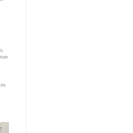
s,
ation
ces