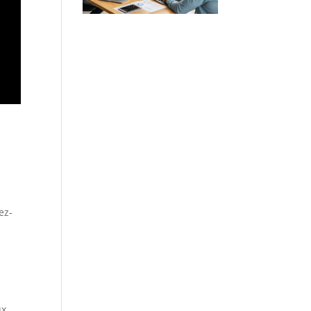
ez-
ux