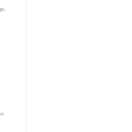
gs,
us