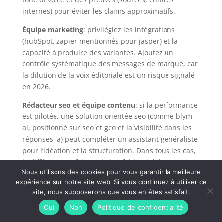
internes) pour éviter les claims approximatifs.
Équipe marketing
: privilégiez les intégrations
(hubSpot, zapier mentionnés pour jasper) et la
capacité à produire des variantes. Ajoutez un
contrôle systématique des messages de marque, car
la dilution de la voix éditoriale est un risque signalé
en 2026.
Rédacteur seo et équipe contenu
: si la performance
est pilotée, une solution orientée seo (comme blym
ai, positionné sur seo et geo et la visibilité dans les
réponses ia) peut compléter un assistant généraliste
pour l’idéation et la structuration. Dans tous les cas,
la différence se fait sur le brief éditorial, les sources
Nous utilisons des cookies pour vous garantir la meilleure
et l’édition.
expérience sur notre site web. Si vous continuez à utiliser ce
Média et rédaction
: priorité à la factualité, aux
site, nous supposerons que vous en êtes satisfait.
citations et sources, et au fact-checking. Les
Oui
Non
Politique de confidentialité
assistants généralistes sont utiles pour structurer et