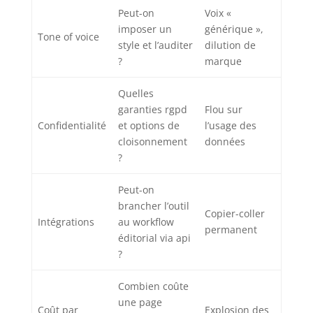
Peut-on
Voix «
imposer un
générique »,
Tone of voice
style et l’auditer
dilution de
?
marque
Quelles
garanties rgpd
Flou sur
Confidentialité
et options de
l’usage des
cloisonnement
données
?
Peut-on
brancher l’outil
Copier-coller
Intégrations
au workflow
permanent
éditorial via api
?
Combien coûte
une page
Coût par
Explosion des