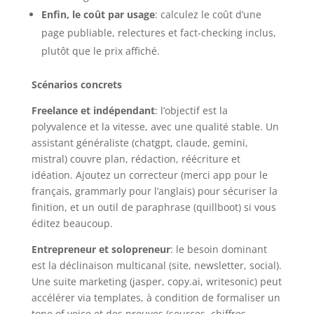
Enfin, le coût par usage
: calculez le coût d’une
page publiable, relectures et fact-checking inclus,
plutôt que le prix affiché.
Scénarios concrets
Freelance et indépendant
: l’objectif est la
polyvalence et la vitesse, avec une qualité stable. Un
assistant généraliste (chatgpt, claude, gemini,
mistral) couvre plan, rédaction, réécriture et
idéation. Ajoutez un correcteur (merci app pour le
français, grammarly pour l’anglais) pour sécuriser la
finition, et un outil de paraphrase (quillboot) si vous
éditez beaucoup.
Entrepreneur et solopreneur
: le besoin dominant
est la déclinaison multicanal (site, newsletter, social).
Une suite marketing (jasper, copy.ai, writesonic) peut
accélérer via templates, à condition de formaliser un
tone of voice et des preuves (sources, chiffres