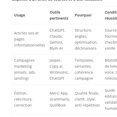
Outils
Condit
Usage
Pourquoi
pertinents
réussi
ChatGPT,
Structure,
Source
Articles seo et
Claude,
angles,
fournie
pages
Gemini,
optimisation,
checki
informationnelles
Blym AI
déclinaisons
validé
Campagnes
Jasper,
Templates,
Biblio
marketing
Copy.ai,
variantes,
de ton
(emails, ads,
Writesonic,
cohérence
voice, 
landing)
ChatGPT
campagne
relect
Guide
Édition,
Merci App,
Qualité finale,
éditori
réécriture,
Grammarly,
clarté, style,
validat
correction
QuillBoot
anti-répétition
humai