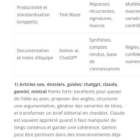
Réponses
Modèl
Productivité et
récurrentes,
mainte
standardisation
Text Blaze
signatures,
variab
(snippets)
macros
contrô
Synthèses,
comptes
Règles
Documentation
Notion ai,
rendus, base
confide
et notes d’équipe
ChatGPT
de
nomenc
connaissances
1) Articles seo, dossiers, guides: chatgpt, claude,
gemini, mistral
Points forts: excellents pour passer
de l’idée au plan, proposer des angles, structurer
une argumentation, générer des variantes de titres,
et transformer un brief éditorial en checklist. Claude
est souvent apprécié quand il faut manipuler de
longs contenus et garder une cohérence. Gemini
peut être pertinent dans des environnements déjà