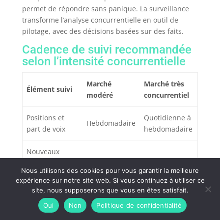
permet de répondre sans panique. La surveillance
transforme l’analyse concurrentielle en outil de
pilotage, avec des décisions basées sur des faits.
Cadence de suivi recommandée
selon l’intensité concurrentielle
Marché
Marché très
Élément suivi
modéré
concurrentiel
Positions et
Quotidienne à
Hebdomadaire
part de voix
hebdomadaire
Nouveaux
contenus
Mensuelle
Hebdomadaire
Nous utilisons des cookies pour vous garantir la meilleure
concurrents
expérience sur notre site web. Si vous continuez à utiliser ce
site, nous supposerons que vous en êtes satisfait.
Backlinks et
Oui
Non
Politique de confidentialité
domaines
Mensuelle
Hebdomadaire
référents