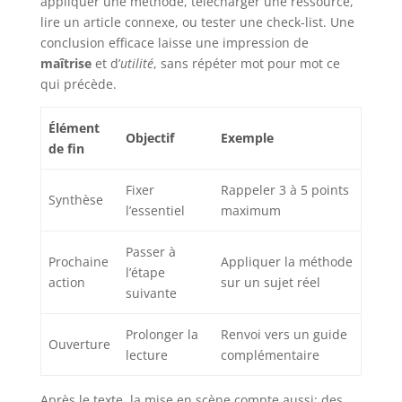
appliquer une méthode, télécharger une ressource,
lire un article connexe, ou tester une check-list. Une
conclusion efficace laisse une impression de
maîtrise
et d’
utilité
, sans répéter mot pour mot ce
qui précède.
Élément
Objectif
Exemple
de fin
Fixer
Rappeler 3 à 5 points
Synthèse
l’essentiel
maximum
Passer à
Prochaine
Appliquer la méthode
l’étape
action
sur un sujet réel
suivante
Prolonger la
Renvoi vers un guide
Ouverture
lecture
complémentaire
Après le texte, la mise en scène compte aussi: des