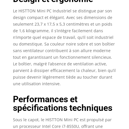
bien (bureau,
parcourir , média ou
Le HISTTON Mini PC Industriel se distingue par son
multitâche).
design compact et élégant. Avec ses dimensions de
【Affichage sur trois
seulement 23,7 x 17,5 x 5,3 centimètres et un poids
écrans 4K HD】Le PC
de 1,6 kilogramme, il s’intègre facilement dans
complet HISTTON H4
n’importe quel espace de travail, qu’il soit industriel
pris en charge de
ou domestique. Sa couleur noire sobre et son boîtier
l’affichage trois écran,
sans ventilateur contribuent à son allure moderne
HDMI, DP et EDP port.
tout en garantissant un fonctionnement silencieux.
Il peut utiliser
l'ordinateur personel,
Le boîtier, malgré l’absence de ventilation active,
ou être utilisé comme
parvient à dissiper efficacement la chaleur, bien qu’il
HTPC pour créer votre
puisse devenir légèrement tiède au toucher durant
propre centre de
une utilisation intensive.
cinéma familial, donc
vous pouvez l’utilisez
Performances et
dans le bureau,le
spécifications techniques
centre de formation,
l’usines, le cybercafé
et tout endroit où vous
Sous le capot, le HISTTON Mini PC est propulsé par
avez besoin d'un
un processeur Intel Core i7-8550U, offrant une