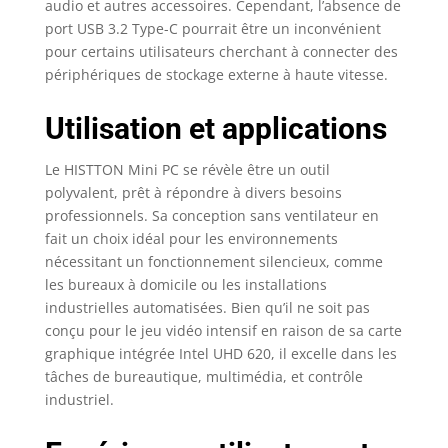
audio et autres accessoires. Cependant, l’absence de
Connectabilité forte】
port USB 3.2 Type-C pourrait être un inconvénient
Utilisant le Wi-Fi
pour certains utilisateurs cherchant à connecter des
double bande (2,4 G +
périphériques de stockage externe à haute vitesse.
5,0 G), Bluetooth 4.0 et
Gigabit Ethernet LAN
Utilisation et applications
peuvent parfaitement
opérer Internet, le
Streaming média et
Le HISTTON Mini PC se révèle être un outil
l’audio sans
polyvalent, prêt à répondre à divers besoins
interrompre de la
professionnels. Sa conception sans ventilateur en
connexion. Il permet
fait un choix idéal pour les environnements
d’avoir le signal WLAN
nécessitant un fonctionnement silencieux, comme
très stable et lisse.
les bureaux à domicile ou les installations
【Conception de
industrielles automatisées. Bien qu’il ne soit pas
refroidissement sans
conçu pour le jeu vidéo intensif en raison de sa carte
ventilateur &
graphique intégrée Intel UHD 620, il excelle dans les
économie d'énergie
protection de
tâches de bureautique, multimédia, et contrôle
l'environnement】C’est
industriel.
un ordinateur
silencieux parfait,