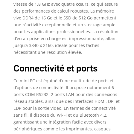
ordinateur. 4K HD
vitesse de 1,8 GHz avec quatre cœurs, ce qui assure
vidéo vous offrez une
des performances de calcul robustes. La mémoire
expérience visuelle
vive DDR4 de 16 Go et le SSD de 512 Go permettent
exceptionnelle.
une réactivité exceptionnelle et un stockage ample
【Petite taille et
pour les applications professionnelles. La résolution
Portable, Puissant】
d’écran prise en charge est impressionnante, allant
Dimension de 23,7 *
17,5 * 5,3 cm (1,65 kg),
jusqu’à 3840 x 2160, idéale pour les tâches
le mini-ordinateur de
nécessitant une résolution élevée.
bureau est assez
compact, économie
Connectivité et ports
d’espace et facile à
porter. Il n’a pas de
Ce mini PC est équipé d’une multitude de ports et
grand boîtier
d’options de connectivité. Il propose notamment 6
d'ordinateur, mais il
ports COM RS232, 2 ports LAN pour des connexions
possède toutes les
réseau stables, ainsi que des interfaces HDMI, DP, et
fonctions d'un
ordinateur normal ,
EDP pour la sortie vidéo. En termes de connectivité
avec des
sans fil, il dispose du Wi-Fi et du Bluetooth 4.2,
performances très
garantissant une intégration facile avec divers
puissantes. 【Ultra-
périphériques comme les imprimantes, casques
stabilité &