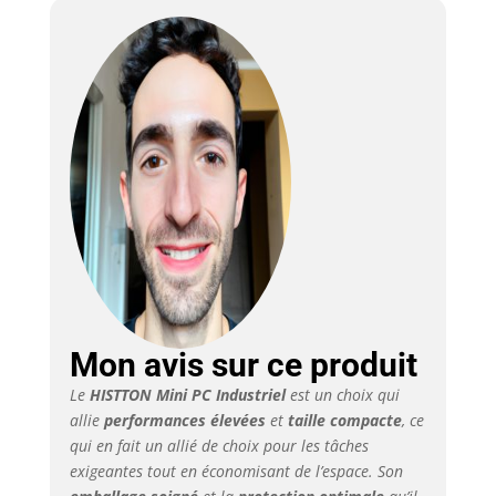
620 tout se passent
bien (bureau,
parcourir , média ou
multitâche).
【Affichage sur trois
écrans 4K HD】Le PC
complet HISTTON H4
pris en charge de
l’affichage trois écran,
HDMI, DP et EDP port.
Il peut utiliser
l'ordinateur personel,
ou être utilisé comme
HTPC pour créer votre
propre centre de
cinéma familial, donc
Mon avis sur ce produit
vous pouvez l’utilisez
Le
HISTTON Mini PC Industriel
est un choix qui
dans le bureau,le
allie
performances élevées
et
taille compacte
, ce
centre de formation,
qui en fait un allié de choix pour les tâches
l’usines, le cybercafé
et tout endroit où vous
exigeantes tout en économisant de l’espace. Son
avez besoin d'un