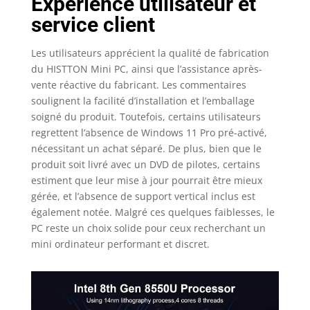
Expérience utilisateur et
conception sans
service client
ventilateur, coque en
métal brossé, ne
s'inquiéter pas de la
Les utilisateurs apprécient la qualité de fabrication
dispersion thermique,
du HISTTON Mini PC, ainsi que l’assistance après-
ce mini-ordinateur
vente réactive du fabricant. Les commentaires
offre une durabilité et
soulignent la facilité d’installation et l’emballage
dispersion thermique
soigné du produit. Toutefois, certains utilisateurs
excellentes.Comparé à
regrettent l’absence de Windows 11 Pro pré-activé,
la consommation
nécessitant un achat séparé. De plus, bien que le
d’ordinateur
produit soit livré avec un DVD de pilotes, certains
traditionnel de 150W,
estiment que leur mise à jour pourrait être mieux
il peut économiser
gérée, et l’absence de support vertical inclus est
plus de 80% d'énergie,
car il utilise
également notée. Malgré ces quelques faiblesses, le
l’alimentation DC12V
PC reste un choix solide pour ceux recherchant un
5A , la consommation
mini ordinateur performant et discret.
est aussi faible que
15W.