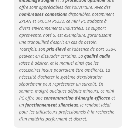
emballage soigné
et la
protection optimale
qu’il
ordinateur. 4K HD
offre sont appréciables dès l’ouverture. Avec des
vidéo vous offrez une
nombreuses connexions
disponibles, notamment
expérience visuelle
2xLAN et 6xCOM RS232, ce mini PC s’adapte à
exceptionnelle.
divers environnements industriels. Le support
【Petite taille et
après-vente, noté 5, est exemplaire, garantissant
Portable, Puissant】
une tranquillité d’esprit en cas de besoin.
Dimension de 23,7 *
Toutefois, son
prix élevé
et l’absence de port USB-C
17,5 * 5,3 cm (1,65 kg),
peuvent en dissuader certains. La
qualité audio
le mini-ordinateur de
laisse à désirer, et le manuel ainsi que les
bureau est assez
compact, économie
accessoires inclus pourraient être améliorés. La
d’espace et facile à
nécessité d’acheter le système d’exploitation
porter. Il n’a pas de
séparément peut représenter un surcoût. En
grand boîtier
somme, malgré quelques défauts mineurs, ce mini
d'ordinateur, mais il
PC offre une
consommation d’énergie efficace
et
possède toutes les
un
fonctionnement silencieux
, le rendant idéal
fonctions d'un
pour les utilisateurs professionnels à la recherche
ordinateur normal ,
d’un matériel performant et discret.
avec des
performances très
puissantes. 【Ultra-