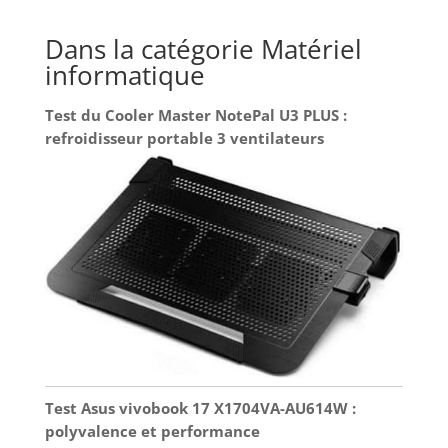
premier démarrage sans l'aide d'un technicien
Reconditionné : le produit reconditionné a été
inspecté, testé et nettoyé professionnellement.
Dans la catégorie Matériel
L'accessoire n'est peut-être pas original, mais il est
compatible et entièrement fonctionnel. Le produit
informatique
peut être livré dans une boîte générique.
Test du Cooler Master NotePal U3 PLUS :
refroidisseur portable 3 ventilateurs
Test Asus vivobook 17 X1704VA-AU614W :
polyvalence et performance