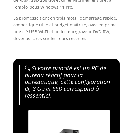
de RAM, SSD 256 Go) et un environnement prêt à
l’emploi sous Windows 11 Pro.
La promesse tient en trois mots : démarrage rapide,
connectique utile et budget maîtrisé, avec en prime
une clé USB Wi‑Fi et un lecteur/graveur DVD-RW,
devenus rares sur les tours récentes.
🔍
Si votre priorité est un PC de
bureau réactif pour la
bureautique, cette configuration
i5, 8 Go et SSD correspond à
l’essentiel.