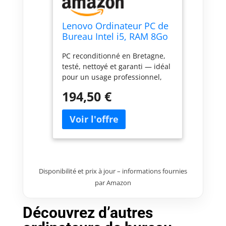
Lenovo Ordinateur PC de
Bureau Intel i5, RAM 8Go
, 256Go de disque SSD,
PC reconditionné en Bretagne,
Windows 11 Pro, Wi-Fi,
testé, nettoyé et garanti — idéal
PC fixe (Reconditionné)
pour un usage professionnel,
bureautique ou personnel.
194,50 €
Disponibilité et prix à jour – informations fournies
par Amazon
Découvrez d’autres