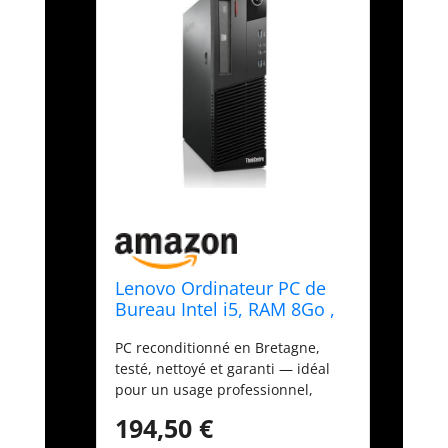
Lenovo Ordinateur PC de
Bureau Intel i5, RAM 8Go ,
256Go de disque SSD,
PC reconditionné en Bretagne,
Windows 11 Pro, Wi-Fi, PC
testé, nettoyé et garanti — idéal
fixe (Reconditionné)
pour un usage professionnel,
bureautique ou personnel.
194,50 €