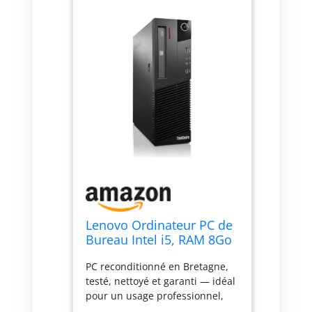
Lenovo Ordinateur PC de
Bureau Intel i5, RAM 8Go
, 256Go de disque SSD,
PC reconditionné en Bretagne,
Windows 11 Pro, Wi-Fi,
testé, nettoyé et garanti — idéal
PC fixe (Reconditionné)
pour un usage professionnel,
bureautique ou personnel.