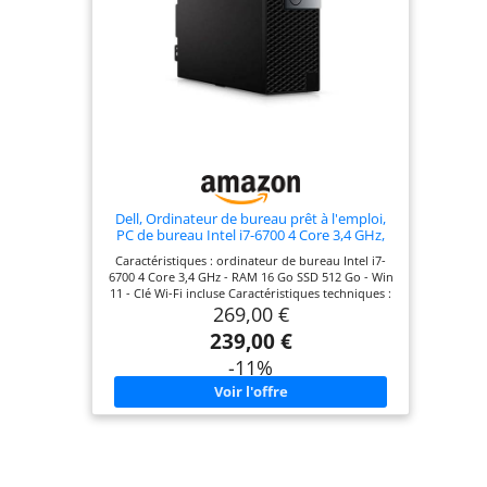
Dell, Ordinateur de bureau prêt à l'emploi,
PC de bureau Intel i7-6700 4 Core 3,4 GHz,
RAM 16 Go, SSD 512 Go, paquet Libre Office,
Caractéristiques : ordinateur de bureau Intel i7-
Win 11 et clé Wi-Fi (reconditionné)
6700 4 Core 3,4 GHz - RAM 16 Go SSD 512 Go - Win
11 - Clé Wi-Fi incluse Caractéristiques techniques :
269,00 €
6 x USB-A 3.0, 4 x USB-A 2.0, Gb LAN, 2 x
DisplayPort, HDMI, 2 x PS/2, Audio In, Audio Out -
239,00 €
93 x 290 x 312 - Carte graphique : Intel HD
Graphics 530 [Garantie] - La garantie du produit
-11%
est de 12 mois à compter de la date d'achat. Ne
couvre pas les dommages accidentels, pour
éventuels retours contactez le vendeur. [Prêt à
l'emploi] - Le PC est configuré par nos techniciens
expérimentés dans l'industrie, nous installons
Libre Office, Antivirus, Chrome, VLC pour utiliser
l'ordinateur portable immédiatement et utiliser au