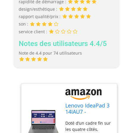
rapidité de démarrage :
design/esthétique :
rapport qualité/prix :
son :
service client :
Notes des utilisateurs 4.4/5
Note de 4.4 pour 74 utilisateurs
Lenovo IdeaPad 3
14IAU7 -
Ordinateur
Doté d’un cadre fin sur
Portable 14'' FHD
les quatre côtés,
(Intel Core i7-