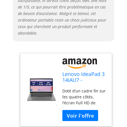
satisfaisante, le service client déçoit avec une note
mode Eye Care réduit
de 1/5, ce qui pourrait être problématique en cas
la fatigue oculaire liée
de besoin d’assistance. Malgré ce bémol, cet
à la lumière bleue.
ordinateur portable reste un choix judicieux pour
Refroidissement
ceux qui cherchent un produit performant et
silencieux: L’IdeaPad 3i
abordable.
Gen 7 (14" Intel) est
équipé de fonctions de
refroidissement
mécaniques et
intelligentes, qui
maintiennent votre
processeur au frais et
Lenovo IdeaPad 3
en assurent le
14IAU7 -
fonctionnement
Ordinateur
optimal en
Doté d’un cadre fin sur
Portable 14'' FHD
permanence. Vous
les quatre côtés,
(Intel Core i7-
pouvez également
l’écran Full HD de
1255U, RAM 16Go,
affiner encore plus les
35,56 cm (14") vous
SSD 512Go,
paramètres avec Q-
permet de profiter de
Windows 11
Control, qui vous
toute la finesse des
Home) Clavier
permet de choisir la
détails avec moins