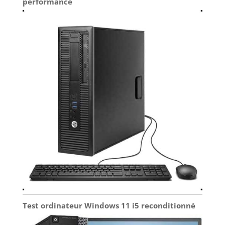
performance
l’écran pour un partage
de contenu optimal,
idéal pour les réunions
ou pour partager un film
sans avoir à bouger
l’ordinateur. 💼 Un
Excellent Rapport
Qualité/Prix: À la
recherche d’un
ordinateur portable bon
marché mais fiable ? Ce
modèle est le meilleur
allié des utilisateurs
occasionnels. Il combine
6 Go de RAM pour le
multitâche (ouvrir
plusieurs onglets sans
ralentissement) et un
processeur efficient pour
une expérience fluide au
quotidien, sans se
ruiner.
Test ordinateur Windows 11 i5 reconditionné