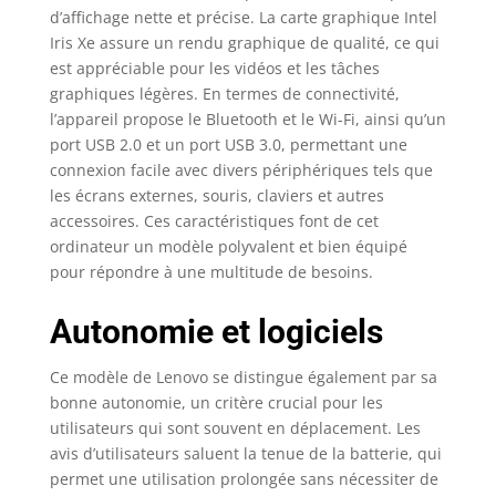
à la lumière bleue.
d’affichage nette et précise. La carte graphique Intel
Refroidissement
Iris Xe assure un rendu graphique de qualité, ce qui
silencieux: L’IdeaPad 3i
est appréciable pour les vidéos et les tâches
Gen 7 (14" Intel) est
graphiques légères. En termes de connectivité,
équipé de fonctions de
refroidissement
l’appareil propose le Bluetooth et le Wi-Fi, ainsi qu’un
mécaniques et
port USB 2.0 et un port USB 3.0, permettant une
intelligentes, qui
connexion facile avec divers périphériques tels que
maintiennent votre
les écrans externes, souris, claviers et autres
processeur au frais et
accessoires. Ces caractéristiques font de cet
en assurent le
ordinateur un modèle polyvalent et bien équipé
fonctionnement
pour répondre à une multitude de besoins.
optimal en
permanence. Vous
Autonomie et logiciels
pouvez également
affiner encore plus les
paramètres avec Q-
Ce modèle de Lenovo se distingue également par sa
Control, qui vous
bonne autonomie, un critère crucial pour les
permet de choisir la
utilisateurs qui sont souvent en déplacement. Les
vitesse du ventilateur
avis d’utilisateurs saluent la tenue de la batterie, qui
pour optimiser les
permet une utilisation prolongée sans nécessiter de
performances ou le