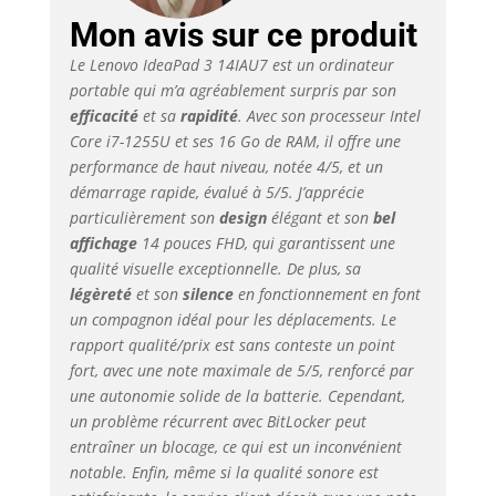
vitesse et l’intelligence
inégalées du circuit
Mon avis sur ce produit
graphique Intel,
Le Lenovo IdeaPad 3 14IAU7 est un ordinateur
profitez d’une
portable qui m’a agréablement surpris par son
expérience rapide,
efficacité
et sa
rapidité
. Avec son processeur Intel
simple et fluide.
Core i7-1255U et ses 16 Go de RAM, il offre une
Confidentialité
renforcée: Pour
performance de haut niveau, notée 4/5, et un
préserver votre vie
démarrage rapide, évalué à 5/5. J’apprécie
privée, un cache de
particulièrement son
design
élégant et son
bel
confidentialité est
affichage
14 pouces FHD, qui garantissent une
intégré à la webcam
qualité visuelle exceptionnelle. De plus, sa
de l’ordinateur
légèreté
et son
silence
en fonctionnement en font
portable IdeaPad 3i
un compagnon idéal pour les déplacements. Le
Gen 7 (14" Intel).
rapport qualité/prix est sans conteste un point
Fonctionnalités
fort, avec une note maximale de 5/5, renforcé par
intelligentes: Le
une autonomie solide de la batterie. Cependant,
filtrage du bruit
ambiant réduit les
un problème récurrent avec BitLocker peut
distractions associées
entraîner un blocage, ce qui est un inconvénient
à votre
notable. Enfin, même si la qualité sonore est
environnement, et le