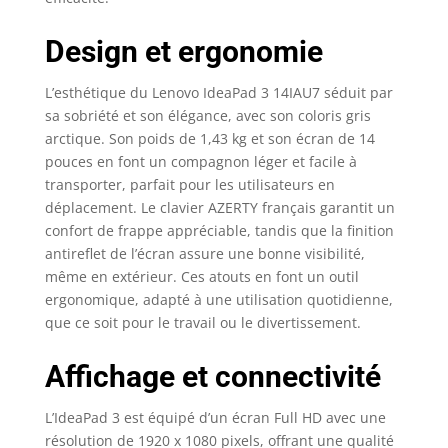
profitez d’une
expérience rapide,
Design et ergonomie
simple et fluide.
Confidentialité
L’esthétique du Lenovo IdeaPad 3 14IAU7 séduit par
renforcée: Pour
préserver votre vie
sa sobriété et son élégance, avec son coloris gris
privée, un cache de
arctique. Son poids de 1,43 kg et son écran de 14
confidentialité est
pouces en font un compagnon léger et facile à
intégré à la webcam
transporter, parfait pour les utilisateurs en
de l’ordinateur
déplacement. Le clavier AZERTY français garantit un
portable IdeaPad 3i
confort de frappe appréciable, tandis que la finition
Gen 7 (14" Intel).
antireflet de l’écran assure une bonne visibilité,
Fonctionnalités
même en extérieur. Ces atouts en font un outil
intelligentes: Le
ergonomique, adapté à une utilisation quotidienne,
filtrage du bruit
que ce soit pour le travail ou le divertissement.
ambiant réduit les
distractions associées
à votre
Affichage et connectivité
environnement, et le
mode Eye Care réduit
L’IdeaPad 3 est équipé d’un écran Full HD avec une
la fatigue oculaire liée
résolution de 1920 x 1080 pixels, offrant une qualité