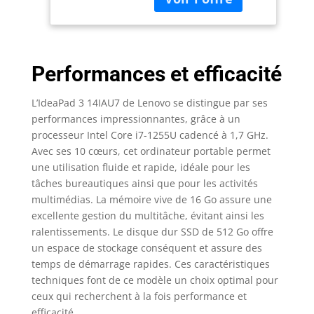
toute la finesse des
Home) Clavier
détails avec moins
AZERTY Français -
d’encombrement. Cet
Gris Artique
engagement vis-à-vis
Performances et efficacité
de la surface d’écran
confère (14" Intel) l’un
des plus grands
L’IdeaPad 3 14IAU7 de Lenovo se distingue par ses
espaces d’affichage de
performances impressionnantes, grâce à un
sa catégorie. Vous
processeur Intel Core i7-1255U cadencé à 1,7 GHz.
bénéficierez d’une
Avec ses 10 cœurs, cet ordinateur portable permet
meilleure expérience
une utilisation fluide et rapide, idéale pour les
visuelle. L’IdeaPad 3i
tâches bureautiques ainsi que pour les activités
Gen 7 (14” Intel) peut
multimédias. La mémoire vive de 16 Go assure une
gérer plusieurs
excellente gestion du multitâche, évitant ainsi les
programmes exigeants
ralentissements. Le disque dur SSD de 512 Go offre
grâce aux processeurs
Intel Core i7 de 12e
un espace de stockage conséquent et assure des
génération. Avec la
temps de démarrage rapides. Ces caractéristiques
vitesse et l’intelligence
techniques font de ce modèle un choix optimal pour
inégalées du circuit
ceux qui recherchent à la fois performance et
graphique Intel,
efficacité.