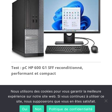
Test : pC HP 600 G1 SFF reconditionné,
performant et compact
Nous utilisons des cookies pour vous garantir la meilleure
expérience sur notre site web. Si vous continuez à utiliser ce
Tous droit réservés - Easy engtreprise |
Mentions
site, nous supposerons que vous en êtes satisfait.
légales
-
Politique de confidentialité
-
Plan du site
-
Oui
Non
Politique de confidentialité
Contact