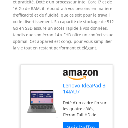
et praticité. Doté d’un processeur Intel Core i7 et de
16 Go de RAM, il répondra à vos besoins en matière
d’efficacité et de fluidité, que ce soit pour le travail
ou le divertissement. Sa capacité de stockage de 512
Go en SSD assure un accès rapide à vos données,
tandis que son écran 14 » FHD offre un confort visuel
optimal. Cet appareil est conçu pour vous simplifier
la vie tout en restant performant et élégant.
Lenovo IdeaPad 3
14IAU7 -
Ordinateur
Doté d’un cadre fin sur
Portable 14'' FHD
les quatre côtés,
(Intel Core i7-
l’écran Full HD de
1255U, RAM 16Go,
35,56 cm (14") vous
SSD 512Go,
permet de profiter de
Windows 11