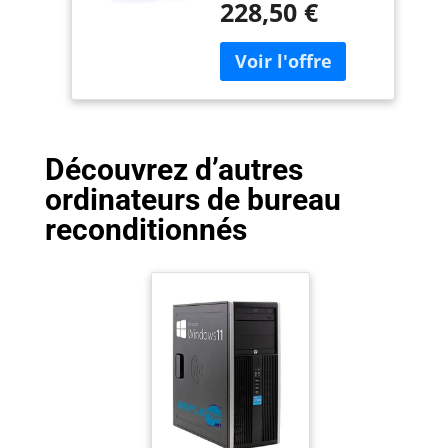
228,50 €
type DDR3 Stockage de
240 Go SSD + 500 Go
HD Système
d'exploitation
Windows 10
professionnel
Découvrez d’autres
ordinateurs de bureau
reconditionnés