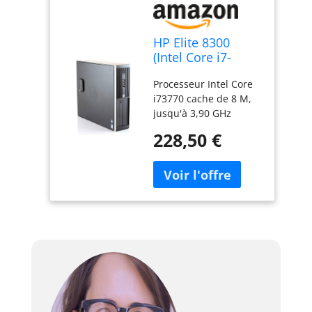
HP Elite 8300
(Intel Core i7-
3770, 16Go, SSD
Processeur Intel Core
240 Go + 500 Go
i73770 cache de 8 M,
HDD) Noir
jusqu'à 3,90 GHz
(Reconditionné)
Mémoire RAM 16 Go,
228,50 €
type DDR3 Stockage de
240 Go SSD + 500 Go
HD Système
d'exploitation
Windows 10
professionnel