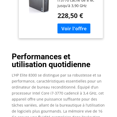
i73770 cache de 8 M,
HDD) Noir
jusqu'à 3,90 GHz
(Reconditionné)
Mémoire RAM 16 Go,
228,50 €
type DDR3 Stockage de
240 Go SSD + 500 Go
HD Système
d'exploitation
Windows 10
professionnel
Performances et
utilisation quotidienne
L’HP Elite 8300 se distingue par sa robustesse et sa
performance, caractéristiques essentielles pour un
ordinateur de bureau reconditionné. Équipé d’un
processeur Intel Core i7-3770 cadencé à 3,4 GHz, cet
appareil offre une puissance suffisante pour des
tâches variées, allant de la bureautique à l’utilisation
de logiciels plus gourmands. La mémoire vive de 16