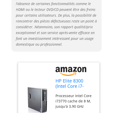
l’absence de certaines fonctionnalités comme le
HDMI ou le lecteur DVD/CD peuvent être des freins
pour certains utilisateurs. De plus, la possibilité de
rencontrer des pièces défectueuses reste un point à
considérer. Néanmoins, son rapport qualité/prix
exceptionnel et son service après-vente efficace en
font un investissement intéressant pour un usage
domestique ou professionnel.
HP Elite 8300
(Intel Core i7-
3770, 16Go, SSD
Processeur Intel Core
240 Go + 500 Go
i73770 cache de 8 M,
HDD) Noir
jusqu'à 3,90 GHz
(Reconditionné)
Mémoire RAM 16 Go,