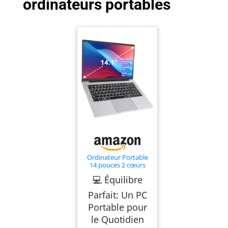
ordinateurs portables
Ordinateur Portable
14 pouces 2 cœurs
(jusqu’à 2,6 GHz) PC
💻 Équilibre
Portable 6 Go DDR4
128 Go SSD, WiFi 5G,
Parfait: Un PC
Mini-HDMI, Design
Sans Ventilateur
Portable pour
Computer, Idéal pour
le Quotidien
Étudiants, Entreprise
– Souris Incluse