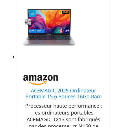
ACEMAGIC 2025 Ordinateur
Portable 15.6 Pouces 16Go Ram
512Go SSD Étendre à 2TB DDR4
Processeur haute performance :
3200Mhz Boîtier
les ordinateurs portables
Métallique,USB3.2 * 3,BT5.0,Type
ACEMAGIC TX15 sont fabriqués
C,WiFi,HDMI,5000Mah,PC
Portable Bureau
par des processeurs N150 de