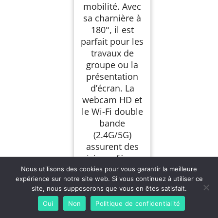
mobilité. Avec
sa charnière à
180°, il est
parfait pour les
travaux de
groupe ou la
présentation
d’écran. La
webcam HD et
le Wi-Fi double
bande
(2.4G/5G)
assurent des
visioconférenc
es fluides sur
Nous utilisons des cookies pour vous garantir la meilleure
expérience sur notre site web. Si vous continuez à utiliser ce
Zoom ou
site, nous supposerons que vous en êtes satisfait.
Teams, à la
maison ou à la
Oui
Non
Politique de confidentialité
bibliothèque.