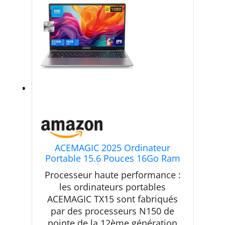
ACEMAGIC 2025 Ordinateur
Portable 15.6 Pouces 16Go Ram
512Go SSD Étendre à 2TB DDR4
Processeur haute performance :
3200Mhz Boîtier
les ordinateurs portables
Métallique,USB3.2 * 3,BT5.0,Type
ACEMAGIC TX15 sont fabriqués
C,WiFi,HDMI,5000Mah,PC
Portable Bureau
par des processeurs N150 de
pointe de la 12ème génération