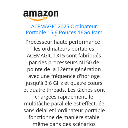
ACEMAGIC 2025 Ordinateur
Portable 15.6 Pouces 16Go Ram
512Go SSD Étendre à 2TB DDR4
Processeur haute performance :
3200Mhz Boîtier
les ordinateurs portables
Métallique,USB3.2 * 3,BT5.0,Type
ACEMAGIC TX15 sont fabriqués
C,WiFi,HDMI,5000Mah,PC
Portable Bureau
par des processeurs N150 de
pointe de la 12ème génération
avec une fréquence d'horloge
jusqu'à 3,6 GHz et quatre cœurs
et quatre threads. Les tâches sont
chargées rapidement, le
multitâche parallèle est effectuée
sans délai et l'ordinateur portable
fonctionne de manière stable
même dans des scénarios