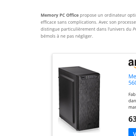
Memory PC Office
propose un ordinateur opti
efficace sans complications. Avec son process
distingue particulièrement dans l’univers du
P
bémols à ne pas négliger.
Me
56
gr
Fab
dan
man
dom
63
con
der
du 