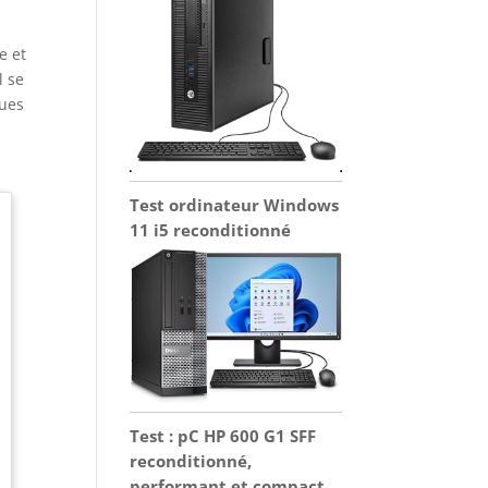
e et
l se
ques
Test ordinateur Windows
11 i5 reconditionné
Test : pC HP 600 G1 SFF
reconditionné,
performant et compact