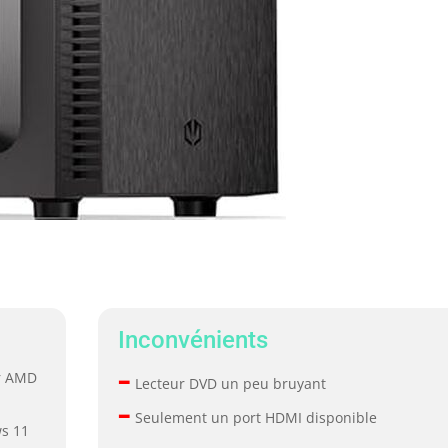
Inconvénients
–
r AMD
Lecteur DVD un peu bruyant
–
Seulement un port HDMI disponible
ws 11