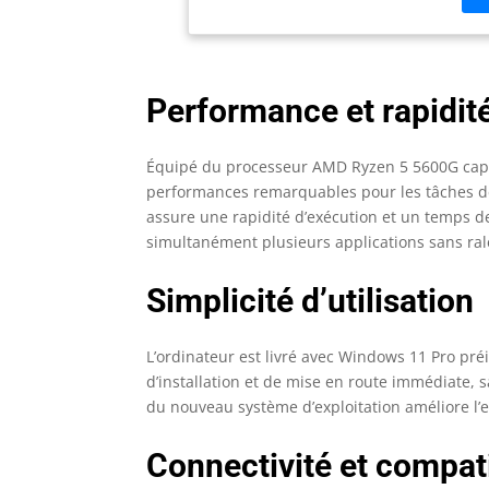
Gig
Dis
sys
et 
Performance et rapidit
des
per
pre
Équipé du processeur AMD Ryzen 5 5600G capabl
performances remarquables pour les tâches de
assure une rapidité d’exécution et un temps d
simultanément plusieurs applications sans ra
Simplicité d’utilisation
L’ordinateur est livré avec Windows 11 Pro préi
d’installation et de mise en route immédiate, sa
du nouveau système d’exploitation améliore l’e
Connectivité et compati