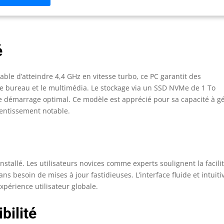
abyte A520M H ARGB ; avec une APU compatible, HDMI et
playPort sont disponibles pour les ecrans. Sûr et stable : chaque
tème MEMORY:PC est livré avec le dernier système d'exploitation
toutes les dernières mises à jour. Nous renonçons délibérément à
é
 logiciels publicitaires ou bloatware gênants pour garantir des
formances maximales. Ideal pour les applications actuelles et
t pour de futures mises a niveau.
e d’atteindre 4,4 GHz en vitesse turbo, ce PC garantit des
 bureau et le multimédia. Le stockage via un SSD NVMe de 1 To
e démarrage optimal. Ce modèle est apprécié pour sa capacité à g
lentissement notable.
nstallé. Les utilisateurs novices comme experts soulignent la facili
ns besoin de mises à jour fastidieuses. L’interface fluide et intuiti
xpérience utilisateur globale.
bilité