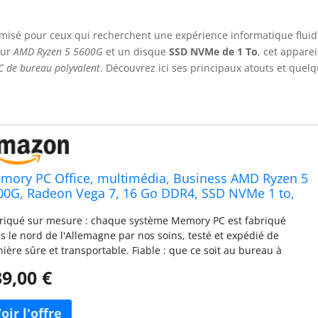
misé pour ceux qui recherchent une expérience informatique fluid
eur
AMD Ryzen 5 5600G
et un disque
SSD NVMe de 1 To
, cet apparei
C de bureau polyvalent
. Découvrez ici ses principaux atouts et quel
mory PC Office, multimédia, Business AMD Ryzen 5
00G, Radeon Vega 7, 16 Go DDR4, SSD NVMe 1 to,
aveur DVD, 6 x USB, Windows 11 Pro 64 Bits
riqué sur mesure : chaque système Memory PC est fabriqué
s le nord de l'Allemagne par nos soins, testé et expédié de
ière sûre et transportable. Fiable : que ce soit au bureau à
icile ou en entreprise, nos PC de bureau MEMORY:PC sont
9,00 €
çus pour une efficacité maximale. Nous installons uniquement le
nier matériel de marques connues. Connectique : USB en facade
boitier plus 4x USB-A 3.2 Gen 1 et 2x USB-A 2.0 a l'arriere du