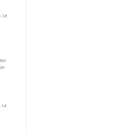
. Le
iter
son
. La