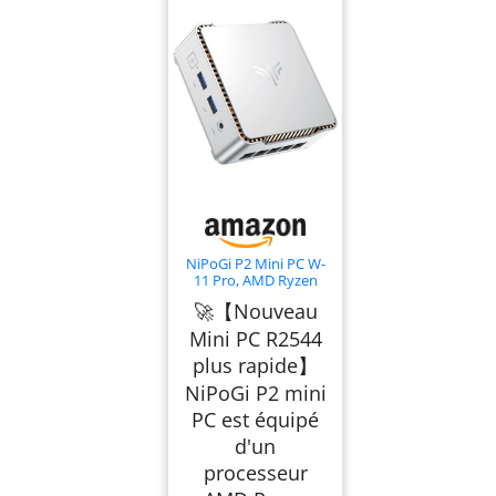
NiPoGi P2 Mini PC W-
11 Pro, АMD Ryzen
R2544 (jusqu'à 3,70
🚀【Nouveau
GHz, 4C/ 8T)
Mini PC R2544
plus rapide】
NiPoGi P2 mini
PC est équipé
d'un
processeur