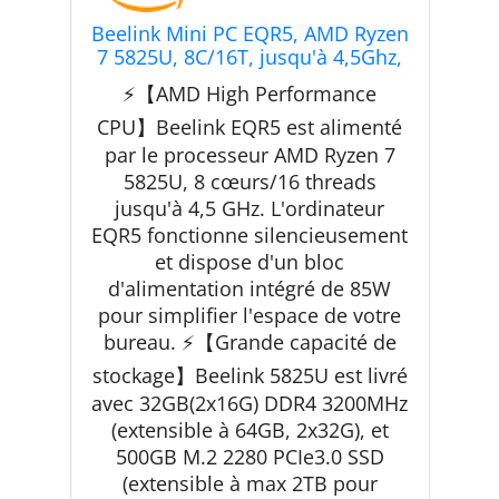
Beelink Mini PC EQR5, AMD Ryzen
7 5825U, 8C/16T, jusqu'à 4,5Ghz,
Mini Ordinateur 32G DDR4 RAM
⚡【AMD High Performance
500GB PCIe3.0 SSD, 4K Dual
Display, Dual HDMI/Dual Gigabit
CPU】Beelink EQR5 est alimenté
Ethernet/WiFi6/BT5.2
par le processeur AMD Ryzen 7
5825U, 8 cœurs/16 threads
jusqu'à 4,5 GHz. L'ordinateur
EQR5 fonctionne silencieusement
et dispose d'un bloc
d'alimentation intégré de 85W
pour simplifier l'espace de votre
bureau. ⚡【Grande capacité de
stockage】Beelink 5825U est livré
avec 32GB(2x16G) DDR4 3200MHz
(extensible à 64GB, 2x32G), et
500GB M.2 2280 PCIe3.0 SSD
(extensible à max 2TB pour