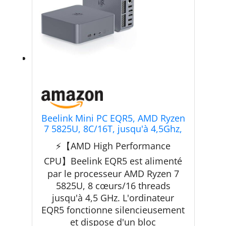
Beelink Mini PC EQR5, AMD Ryzen
7 5825U, 8C/16T, jusqu'à 4,5Ghz,
Mini Ordinateur 32G DDR4 RAM
⚡【AMD High Performance
500GB PCIe3.0 SSD, 4K Dual
Display, Dual HDMI/Dual Gigabit
CPU】Beelink EQR5 est alimenté
Ethernet/WiFi6/BT5.2
par le processeur AMD Ryzen 7
5825U, 8 cœurs/16 threads
jusqu'à 4,5 GHz. L'ordinateur
EQR5 fonctionne silencieusement
et dispose d'un bloc