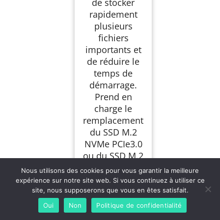
de stocker
rapidement
plusieurs
fichiers
importants et
de réduire le
temps de
démarrage.
Prend en
charge le
remplacement
du SSD M.2
NVMe PCIe3.0
ou du SSD M.2
SATA, jusqu'à 4
Nous utilisons des cookies pour vous garantir la meilleure
To. Très
expérience sur notre site web. Si vous continuez à utiliser ce
approprié pour
site, nous supposerons que vous en êtes satisfait.
le bureau et un
Oui
Non
Politique de confidentialité
usage