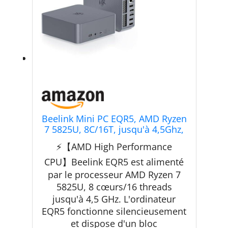
Beelink Mini PC EQR5, AMD Ryzen
7 5825U, 8C/16T, jusqu'à 4,5Ghz,
Mini Ordinateur 32G DDR4 RAM
⚡【AMD High Performance
500GB PCIe3.0 SSD, 4K Dual
Display, Dual HDMI/Dual Gigabit
CPU】Beelink EQR5 est alimenté
Ethernet/WiFi6/BT5.2
par le processeur AMD Ryzen 7
5825U, 8 cœurs/16 threads
jusqu'à 4,5 GHz. L'ordinateur
EQR5 fonctionne silencieusement
et dispose d'un bloc