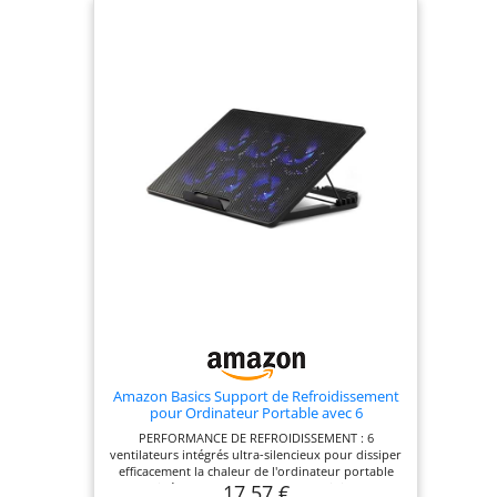
Amazon Basics Support de Refroidissement
pour Ordinateur Portable avec 6
Ventilateurs Silencieux, pour Ordinateurs
PERFORMANCE DE REFROIDISSEMENT : 6
Portables de 12 à 17 po, avec Ports USB-A et
ventilateurs intégrés ultra-silencieux pour dissiper
USB-C, Réglable en Hauteur
efficacement la chaleur de l'ordinateur portable
17,57 €
sous différents angles pour un refroidissement