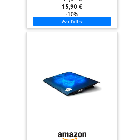
optimal CONTRÔLE DU VENTILATEUR : vitesse des
15,90 €
ventilateurs réglable simplement en tournant le
bouton de commande ; voyant LED bleu indiquant
-10%
que les ventilateurs sont en marche DESIGN
ERGONOMIQUE : 6 niveaux de réglage en hauteur
offrant diverses inclinaisons pour un
refroidissement optimal et un confort
ergonomique lors de l'utilisation de l'ordinateur
POLYVALENCE : compatible avec les ordinateurs
portables jusqu'à 17 po, y compris MacBook, Dell,
HP, ASUS et autres marques DOUBLE
CONNECTIVITÉ USB : hubs USB-A et USB-C intégrés
pour connecter divers périphériques (souris,
clavier, etc.) ; câble USB-A vers USB-C inclus (rangé
dans la fente). Notez que ce produit n'est pas
conçu pour recharger des téléphones ou d'autres
appareils. Utilisez plutôt des chargeurs dédiés