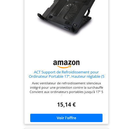
ACT Support de Refroidissement pour
Ordinateur Portable 17", Hauteur réglable (5
Positions ergonomiques), 1 Ventilateur
Avec ventilateur de refroidissement silencieux
Silencieux pour Bureau, Port USB - AC8110
intégré pour une protection contre la surchauffe
Convient aux ordinateurs portables jusqu'à 17" 5
angles de vue réglables et 2 ports USB
supplémentaires Alimentation par USB, bouton
15,14 €
ON/OFF pour activer et désactiver le ventilateur
Pieds en caoutchouc antidérapants