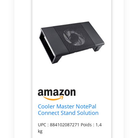
Cooler Master NotePal
Connect Stand Solution
de Refroidissement pour
UPC : 884102087271 Poids : 1,4
appareils réseau, Maille
kg
métallique, Ventilateur