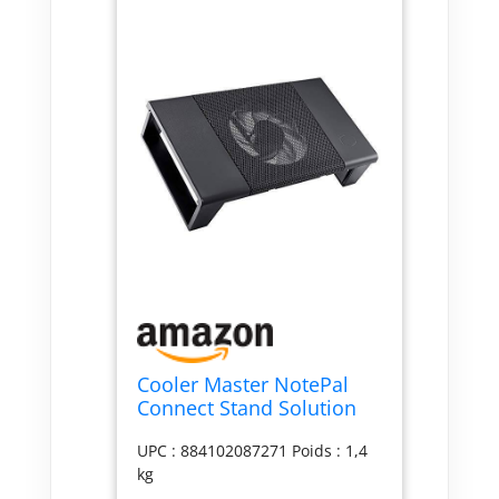
Cooler Master NotePal
Connect Stand Solution
de Refroidissement pour
UPC : 884102087271 Poids : 1,4
appareils réseau, Maille
kg
métallique, Ventilateur