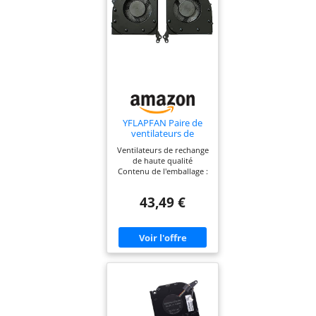
YFLAPFAN Paire de
ventilateurs de
refroidissement pour
Ventilateurs de rechange
processeur graphique
de haute qualité
Lenovo Legion 5-
Contenu de l'emballage :
15IMH05 5-
2 ventilateurs de
15IMH05H
refroidissement (1 paire)
5F10S13917
43,49 €
5F10S13914
5F10S13914 5 V CC