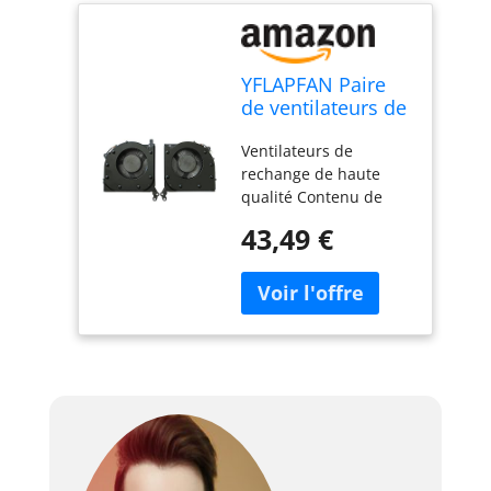
YFLAPFAN Paire
de ventilateurs de
refroidissement
Ventilateurs de
pour processeur
rechange de haute
graphique Lenovo
qualité Contenu de
Legion 5-15IMH05
l'emballage : 2
5-15IMH05H
43,49 €
ventilateurs de
5F10S13917
refroidissement (1
5F10S13914
paire)
5F10S13914 5 V
CC