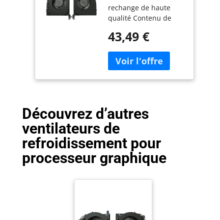
rechange de haute
graphique Lenovo
qualité Contenu de
Legion 5-15IMH05
l'emballage : 2
5-15IMH05H
43,49 €
ventilateurs de
5F10S13917
refroidissement (1
5F10S13914
paire)
5F10S13914 5 V
CC
Découvrez d’autres
ventilateurs de
refroidissement pour
processeur graphique