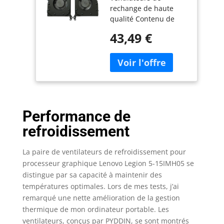
rechange de haute
graphique Lenovo
qualité Contenu de
Legion 5-15IMH05
l'emballage : 2
5-15IMH05H
43,49 €
ventilateurs de
5F10S13917
refroidissement (1
5F10S13914
paire)
5F10S13914 5 V
CC
Performance de
refroidissement
La paire de ventilateurs de refroidissement pour
processeur graphique Lenovo Legion 5-15IMH05 se
distingue par sa capacité à maintenir des
températures optimales. Lors de mes tests, j’ai
remarqué une nette amélioration de la gestion
thermique de mon ordinateur portable. Les
ventilateurs, conçus par PYDDIN, se sont montrés