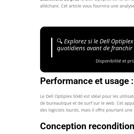
alléchant. Cet article vous fournira une analys
🔍
Explorez si le Dell Optipl
quotidiens avant de franchir 
Disponibilité et pr
Performance et usage : 
Le Dell Optiplex 5040 est idéal pour les utilis
de bureautique et de surf sur le web. Cet appa
des logiciels lourds, mais il offre pourtant u
Conception reconditionn