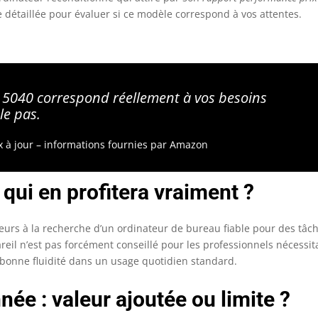
e détaillée pour évaluer si ce modèle correspond à vos attentes.
ex 5040 correspond réellement à vos besoins
le pas.
ix à jour – informations fournies par Amazon
qui en profitera vraiment ?
ateurs à la recherche d’un ordinateur de bureau fiable pour des tâc
reil n’est pas forcément conseillé pour les professionnels nécessit
ne bonne fluidité dans un usage quotidien standard.
ée : valeur ajoutée ou limite ?