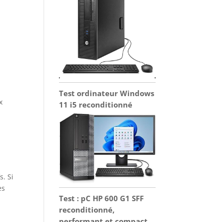
Test ordinateur Windows
x
11 i5 reconditionné
. Si
es
Test : pC HP 600 G1 SFF
reconditionné,
performant et compact