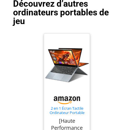
Découvrez d’autres
ordinateurs portables de
jeu
2 en 1 Écran Tactile
Ordinateur Portable
Ryzen R3-3200U
[Haute
(jusqu'à 3,5 GHz) 15,6
Pouces Win11 Jeu
Performance
Laptop 16Go RAM