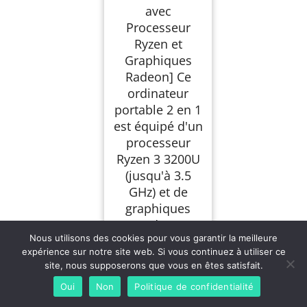
avec
512Go SSD 360°
Rotation FHD IPS PC
Processeur
Portable TypeC RJ45
Clavier Rétroéclairé
Ryzen et
WIFI 5 HDMI
Graphiques
Radeon] Ce
ordinateur
portable 2 en 1
est équipé d'un
processeur
Ryzen 3 3200U
(jusqu'à 3.5
GHz) et de
graphiques
Radeon
Nous utilisons des cookies pour vous garantir la meilleure
intégrés. Avec
expérience sur notre site web. Si vous continuez à utiliser ce
Win 11 Pro, il
site, nous supposerons que vous en êtes satisfait.
gère
Oui
Non
Politique de confidentialité
efficacement le