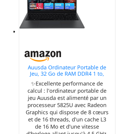
Auusda Ordinateur Portable de
Jeu, 32 Go de RAM DDR4 1 to,
processeur 5825U (4,5 GHz),
✨Excellente performance de
Lecteur d'empreintes digitales,
calcul : l'ordinateur portable de
obturateur de confidentialité,
jeu Auusda est alimenté par un
HDMI,Mini SD, Pc Portable
Bureautique
processeur 5825U avec Radeon
Graphics qui dispose de 8 cœurs
et de 16 threads, d'un cache L3
de 16 Mo et d'une vitesse
d'horloge allant jusqu'à 4,5 GHz.