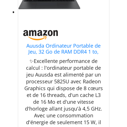
Auusda Ordinateur Portable de
Jeu, 32 Go de RAM DDR4 1 to,
processeur 5825U (4,5 GHz),
✨Excellente performance de
Lecteur d'empreintes digitales,
calcul : l'ordinateur portable de
obturateur de confidentialité,
jeu Auusda est alimenté par un
HDMI,Mini SD, Pc Portable
Bureautique
processeur 5825U avec Radeon
Graphics qui dispose de 8 cœurs
et de 16 threads, d'un cache L3
de 16 Mo et d'une vitesse
d'horloge allant jusqu'à 4,5 GHz.
Avec une consommation
d'énergie de seulement 15 W, il