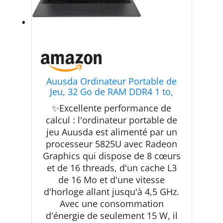
Auusda Ordinateur Portable de
Jeu, 32 Go de RAM DDR4 1 to,
processeur 5825U (4,5 GHz),
✨Excellente performance de
Lecteur d'empreintes digitales,
calcul : l'ordinateur portable de
obturateur de confidentialité,
jeu Auusda est alimenté par un
HDMI,Mini SD, Pc Portable
Bureautique
processeur 5825U avec Radeon
Graphics qui dispose de 8 cœurs
et de 16 threads, d'un cache L3
de 16 Mo et d'une vitesse
d'horloge allant jusqu'à 4,5 GHz.
Avec une consommation
d'énergie de seulement 15 W, il