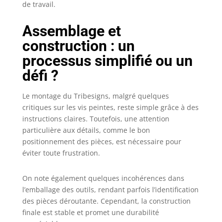
cette table
de travail.
d'ordinateur.
【Surface de travail
Assemblage et
spacieuse & espace
construction : un
pour les jambes】
Avec une taille totale
processus simplifié ou un
de 200 x 70x 75 cm,
défi ?
la grande surface du
bureau offre
Le montage du Tribesigns, malgré quelques
beaucoup de place
pour Bureau
critiques sur les vis peintes, reste simple grâce à des
Informatique , des
instructions claires. Toutefois, une attention
livres, des
particulière aux détails, comme le bon
fournitures de
positionnement des pièces, est nécessaire pour
bureau et des
éviter toute frustration.
documents, et la
surface lisse permet
On note également quelques incohérences dans
un nettoyage et une
l’emballage des outils, rendant parfois l’identification
écriture faciles.
L'espace suffisant
des pièces déroutante. Cependant, la construction
sous la table
finale est stable et promet une durabilité
d'ordinateur permet