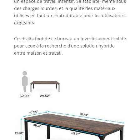
un espace de travail intensif. Sa stabilité, même sous
ressources avec
des charges lourdes, et la qualité des matériaux
votre colocataire ou
utilisés en font un choix durable pour les utilisateurs
votre famille. Il peut
exigeants.
s'agir d'un bureau
d'ordinateur, d'un
bureau de travail ou
Ces traits font de ce bureau un investissement solide
d'un bureau de jeu.
pour ceux à la recherche d’une solution hybride
【Style industriel】
entre maison et travail.
Le style le plus
simple, sans aucune
décoration, pour
répondre à la
plupart des besoins
initiaux. Les patins
de pied réglables
aident à éliminer le
vacillement,
l'absence
d'oscillation et les
rayures sur le sol.
【Assemblage