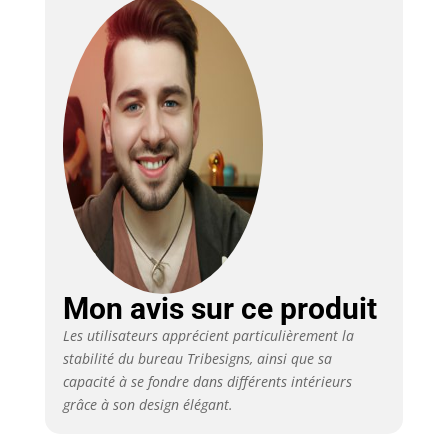
d'épaisseur
rendent ce bureau
super robuste, et
la conception en
triangle soudé
offre une stabilité
supplémentaire à
cette table
d'ordinateur.
【Surface de
travail spacieuse &
espace pour les
jambes】Avec une
taille totale de 200
Mon avis sur ce produit
x 70x 75 cm, la
grande surface du
Les utilisateurs apprécient particulièrement la
bureau offre
stabilité du bureau Tribesigns, ainsi que sa
beaucoup de place
capacité à se fondre dans différents intérieurs
pour Bureau
grâce à son design élégant.
Informatique , des
livres, des