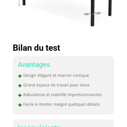
rapide et nettoyage
facile】Les outils et
les instructions
nécessaires sont
inclus dans le
paquet. Il est facile
de l'assembler grâce
aux instructions
Bilan du test
détaillées. Et avec un
chiffon humide, vous
pouvez facilement
Avantages
essuyer les taches
sales sur la surface
+
Design élégant et marron rustique
lisse.
+
Grand espace de travail pour deux
+
Robustesse et stabilité impressionnantes
+
Facile à monter malgré quelques détails