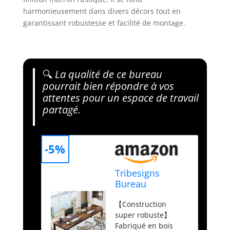
harmonieusement dans divers décors tout en
garantissant robustesse et facilité de montage.
🔍
La qualité de ce bureau
pourrait bien répondre à vos
attentes pour un espace de travail
partagé.
-5%
Tribesigns
Bureau
Informatique
【Construction
pour Ordinateur
super robuste】
Portable, Table
Fabriqué en bois
d'étude Double