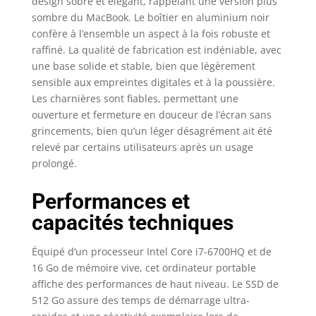
design sobre et élégant, rappelant une version plus
modalités de ce
sombre du MacBook. Le boîtier en aluminium noir
vendeur
confère à l’ensemble un aspect à la fois robuste et
correspondant
s'appliquent. Contenu
raffiné. La qualité de fabrication est indéniable, avec
de la livraison :
une base solide et stable, bien que légèrement
ordinateur portable
sensible aux empreintes digitales et à la poussière.
Asus ROG G501VW-
Les charnières sont fiables, permettant une
FI074T 39,6 cm (15,6
ouverture et fermeture en douceur de l’écran sans
pouces) noir
grincements, bien qu’un léger désagrément ait été
relevé par certains utilisateurs après un usage
prolongé.
Performances et
capacités techniques
Équipé d’un processeur Intel Core i7-6700HQ et de
16 Go de mémoire vive, cet ordinateur portable
affiche des performances de haut niveau. Le SSD de
512 Go assure des temps de démarrage ultra-