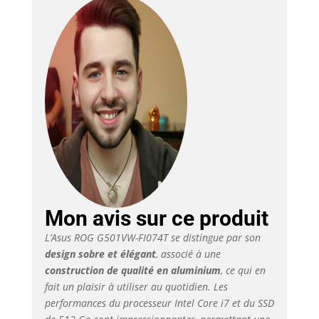
par Amazon. En cas
d'achat et d'expédition
par le biais d'un
troisième tiers, les
modalités de ce
vendeur
correspondant
s'appliquent. Contenu
de la livraison :
ordinateur portable
Asus ROG G501VW-
FI074T 39,6 cm (15,6
pouces) noir
Mon avis sur ce produit
L’Asus ROG G501VW-FI074T se distingue par son
design sobre et élégant
, associé à une
construction de qualité en aluminium
, ce qui en
fait un plaisir à utiliser au quotidien. Les
performances du processeur Intel Core i7 et du SSD