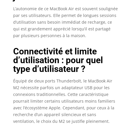
impressionnant.
L’autonomie de ce MacBook Air est souvent soulignée
CAMÉRA ET AUDIO
par ses utilisateurs. Elle permet de longues sessions
AVANCÉS – Une
d’utilisation sans besoin immédiat de recharge, ce
caméra FaceTime
qui est grandement apprécié lorsqu’il est partagé
HD 1080p, un
ensemble de trois
par plusieurs personnes à la maison.
micros et un
système audio à
Connectivité et limite
quatre haut-
d’utilisation : pour quel
parleurs avec
audio spatial pour
type d’utilisateur ?
que tout soit clair,
net, précis.
Équipé de deux ports Thunderbolt, le MacBook Air
CONNECTIVITÉ
M2 nécessite parfois un adaptateur USB pour les
MULTIPLE – Le
connexions traditionnelles. Cette caractéristique
MacBook Air
pourrait limiter certains utilisateurs moins familiers
intègre un port de
avec l’écosystème Apple. Cependant, pour ceux à la
charge MagSafe,
recherche d’un appareil silencieux et sans
deux ports
Thunderbolt et
ventilation, le choix du M2 se justifie pleinement.
une prise casque.