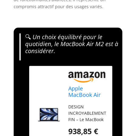
compromis attractif pour des usages variés.
🔍
Un choix équilibré pour le
quotidien, le MacBook Air M2 est à
considérer.
Apple
MacBook Air
Portable avec
DESIGN
Puce M2 :
INCROYABLEMENT
écran Liquid
FIN – Le MacBook
Retina de 13,6
Air repensé est
Pouces, 16 Go
938,85 €
plus portable que
de RAM, 256