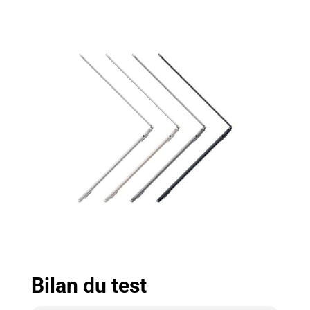
FACILITÉ
D’UTILISATION –
Votre Mac vous
semblera
instantanément
familier et
fonctionnera sans
problème avec
tous vos appareils
Apple. CONÇU
POUR DURER – Le
boîtier unibody
tout aluminium
est d’une
résistance
exceptionnelle. Et
les mises à jour
logicielles
gratuites
Bilan du test
garantissent
sécurité et