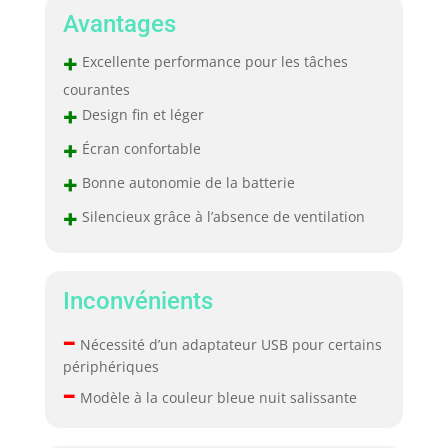
fonctionnement
Avantages
optimal année
après année.
+
Excellente performance pour les tâches
COMPATIBLE,
TOUT
courantes
SIMPLEMENT –
+
Design fin et léger
Toutes vos apps
+
incontournables
Écran confortable
s’exécutent à la
+
Bonne autonomie de la batterie
vitesse de la
+
lumière, y compris
Silencieux grâce à l’absence de ventilation
Microsoft 365,
Zoom et la plupart
de vos apps pour
iPhone et iPad.
Inconvénients
GARANTIE
–
APPLECARE
Nécessité d’un adaptateur USB pour certains
INCLUSE – Chaque
périphériques
Mac est assorti
–
Modèle à la couleur bleue nuit salissante
d’une garantie
limitée d’un an et
de 90 jours