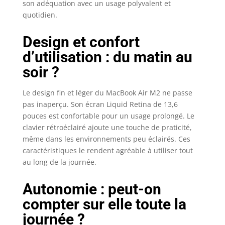
au long de la
son adéquation avec un usage polyvalent et
journée – et une
quotidien.
partie de la nuit –
grâce aux
Design et confort
performances
d’utilisation : du matin au
énergétiques de
la puce Apple M2.
soir ?
GRAND ÉCRAN
SPECTACULAIRE –
Le design fin et léger du MacBook Air M2 ne passe
L’écran Liquid
pas inaperçu. Son écran Liquid Retina de 13,6
Retina de 13,6
pouces est confortable pour un usage prolongé. Le
pouces offre plus
de 500 nits de
clavier rétroéclairé ajoute une touche de praticité,
luminosité, une
même dans les environnements peu éclairés. Ces
large gamme de
caractéristiques le rendent agréable à utiliser tout
couleurs P3 et la
au long de la journée.
prise en charge
d’un milliard de
Autonomie : peut-on
couleurs pour des
compter sur elle toute la
images éclatantes
et un niveau de
journée ?
détail