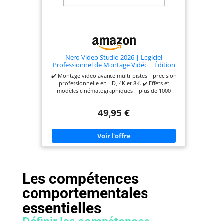
Nero Video Studio 2026 | Logiciel
Professionnel de Montage Vidéo | Édition
Multi-Pistes 4K 8K | 1000+ Effets et
✔️ Montage vidéo avancé multi-pistes – précision
Templates | Motion Tracking et Fond Vert |
professionnelle en HD, 4K et 8K. ✔️ Effets et
Licence à Vie | Win 11/10/8/7
modèles cinématographiques – plus de 1000
transitions, animations et titres dynamiques. ✔️
Gérer, créer, exporter et graver, lire et diffuser –
49,95 €
workflow complet jusqu’au Blu-ray. ✔️ Outils pour
créateurs – Motion Tracking intégré, Fond Vert,
PiP et support vidéo vertical. ✔️ Licence à vie pour
1 PC – sans abonnement, compatible Windows 11
/ 10 / 8 / 7.
Les compétences
comportementales
essentielles