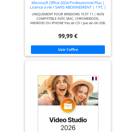
Microsoft Office 2024 Professionnel Plus |
Licence à vie / SANS ABONNEMENT | 1 PC |
Activation en ligne
UNIQUEMENT POUR WINDOWS 10 ET 11 | NON
COMPATIBLE AVEC MAC, CHROMEBOOK,
ANDROID OU IPHONE Pas de CD / pas de clé USB.
Les instructions d'installation vous seront
envoyées par courrier. Cette suite comprend les
99,99 €
produits suivants : Word, Excel, PowerPoint,
Outlook, OneNote et Access. Veuillez suivre les
instructions d'installation et contacter notre
équipe d'assistance pour bénéficier d'un service
gratuit d'installation/activation de TeamViewer si
vous rencontrez des problèmes. Veuillez consulter
votre boîte de réception Amazon pour les mises à
jour concernant votre commande, sous Mon
compte > Centre de messagerie > Messages
acheteur/vendeur.