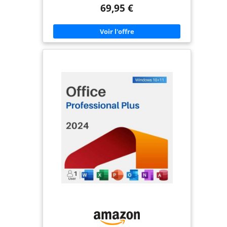
ACTIVATION EN LIGNE : Activez votre licence
69,95 €
rapidement et facilement via Internet grâce à un
code d'activation numérique. Envoi via la
messagerie interne d'Amazon. Veuillez vérifier vos
messages Amazon ! COMPATIBILITÉ : Conçu pour
s'installer sur 1 PC sous Windows, offrant des
performances optimales pour un usage
professionnel.