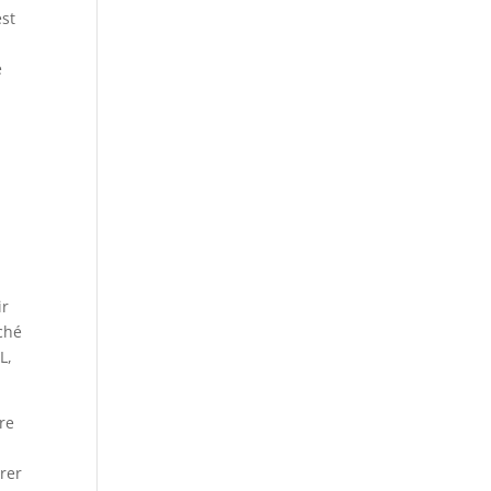
est
e
ir
rché
L,
re
rer