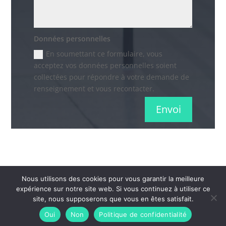
Données personnelles
En soumettant ce formulaire, vous
acceptez vos données personnelles soient
collectées pour répondre à votre demande de
renseignement et vous recontacter.
Envoi
Nous utilisons des cookies pour vous garantir la meilleure
expérience sur notre site web. Si vous continuez à utiliser ce
Tous droit réservés - Easy engtreprise |
Mentions
site, nous supposerons que vous en êtes satisfait.
légales
-
Politique de confidentialité
-
Plan du site
-
Oui
Non
Politique de confidentialité
Contact