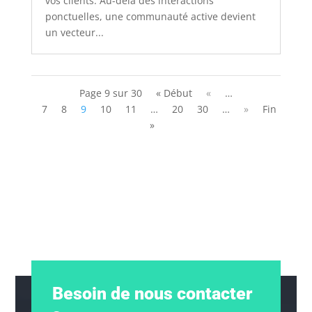
vos clients. Au-delà des interactions
ponctuelles, une communauté active devient
un vecteur...
Page 9 sur 30
« Début
«
…
7
8
9
10
11
…
20
30
…
»
Fin
»
Besoin de nous contacter