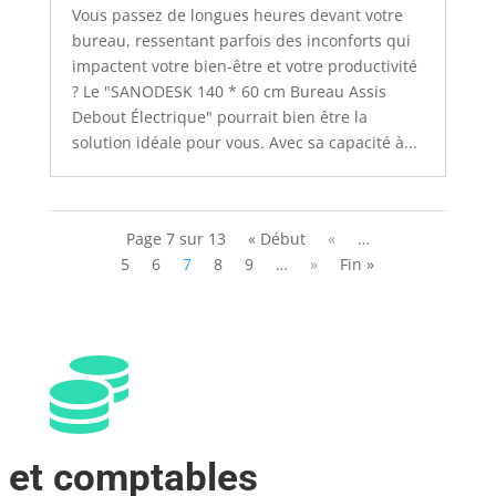
Vous passez de longues heures devant votre
bureau, ressentant parfois des inconforts qui
impactent votre bien-être et votre productivité
? Le "SANODESK 140 * 60 cm Bureau Assis
Debout Électrique" pourrait bien être la
solution idéale pour vous. Avec sa capacité à...
Page 7 sur 13
« Début
«
…
5
6
7
8
9
…
»
Fin »

 et comptables