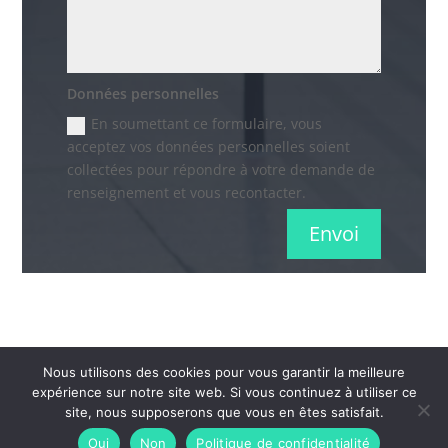
Données personnelles
En soumettant ce formulaire, vous
acceptez vos données personnelles soient
collectées pour répondre à votre demande de
renseignement et vous recontacter.
Envoi
Nous utilisons des cookies pour vous garantir la meilleure
expérience sur notre site web. Si vous continuez à utiliser ce
Tous droit réservés - Easy engtreprise |
Mentions
site, nous supposerons que vous en êtes satisfait.
légales
-
Politique de confidentialité
-
Plan du site
-
Oui
Non
Politique de confidentialité
Contact