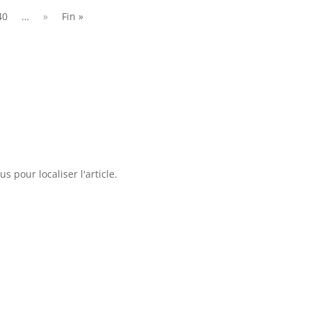
40
…
»
Fin »
 pour localiser l'article.