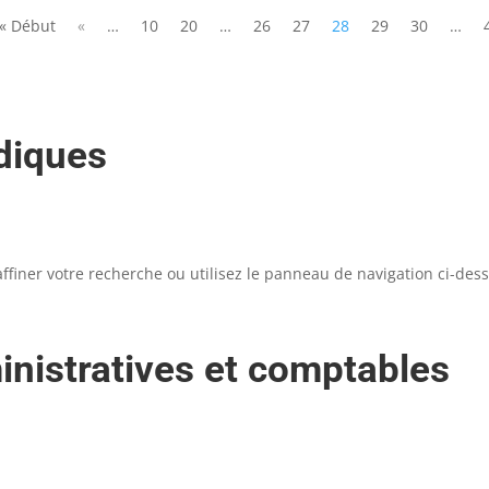
« Début
«
…
10
20
…
26
27
28
29
30
…
idiques
iner votre recherche ou utilisez le panneau de navigation ci-dessus
nistratives et comptables