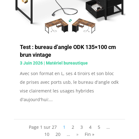
Test : bureau d’angle ODK 135×100 cm
brun vintage
3 Juin 2026
|
Matériel bureautique
Avec son format en L, ses 4 tiroirs et son bloc
de prises avec ports usb, le bureau d'angle odk
vise clairement les usages hybrides
d'aujourd'hui:...
Page 1 sur 27
1
2
3
4
5
…
10
20
…
»
Fin »