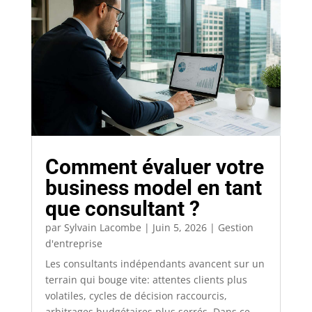
Comment évaluer votre
business model en tant
que consultant ?
par
Sylvain Lacombe
|
Juin 5, 2026
|
Gestion
d'entreprise
Les consultants indépendants avancent sur un
terrain qui bouge vite: attentes clients plus
volatiles, cycles de décision raccourcis,
arbitrages budgétaires plus serrés. Dans ce